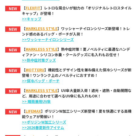
【
FLEXFIT
】レトロな風合いが魅力の「オリジナルレトロスタイル
NEW
キャップ」が登場！
>>キャップ
【
MARKLESS STYLE
】ワッシャーナイロンシリーズ新登場！トレ
NEW
ンド感のあるバッグ・ポーチが入荷！
>>ワッシャーナイロンシリーズ
【
MARKLESS STYLE
】熱中症対策！夏ノベルティに最適なハンデ
NEW
ィファン・シリコン氷嚢・クールグッズに名入れもお任せ！
>>熱中症対策グッズ
【
MOTTERU
】機能性とデザイン性を兼ね備えた保冷シリーズが新
NEW
登場！ワンランク上のノベルティにおすすめ！
>>保冷バッグ・ポーチ
【
MARKLESS STYLE
】UV傘大量新入荷！遮光・遮熱・自動開閉な
NEW
ど、用途に合わせて選べるUV傘に名入れもOK！
>> 晴雨兼用UV傘
【
LIFEMAX
】ポリジンW加工シリーズ新登場！夏を快適にする高機
NEW
能ウェアが勢揃い！
>>ポリジンW加工シリーズ
>>2026春夏新作アイテム