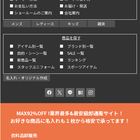
■ お支払い方法
■ お届け・発送
■ ショールームのご案内
■ 会社案内
メンズ
レディース
キッズ
雑貨
商品を探す
■ アイテム別一覧
■ ブランド別一覧
■ 目的・シーン一覧
■ SALE 一覧
■ 新商品一覧
■ ランキング
■ スタッフユニフォーム
■ スポーツアイテム
名入れ・オリジナル作成
MAX92%OFF !
業界最多&最安級卸通販サイト！
お好きな商品に名入れも
１枚から格安で承ってます！
衣料品卸販売