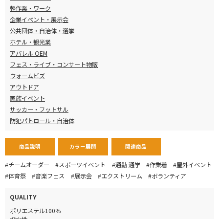
軽作業・ワーク
企業イベント・展示会
公共団体・自治体・選挙
ホテル・観光業
アパレル OEM
フェス・ライブ・コンサート物販
ウォームビズ
アウトドア
家族イベント
サッカー・フットサル
防犯パトロール・自治体
商品説明
カラー展開
関連商品
#チームオーダー
#スポーツイベント
#通勤 通学
#作業着
#屋外イベント
#体育祭
#音楽フェス
#展示会
#エクストリーム
#ボランティア
QUALITY
ポリエステル100％