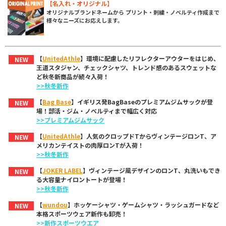
【名入れ・オリジナル】
オリジナルブランドネームから プリント・刺繍・ノベルティ作成まで
様々なニーズにお応えします。
【
UnitedAthle
】環境に配慮したリフレクターアウターをはじめ、
NEW
王道スタジャン、チェックシャツ、トレンド感のあるスウェットな
ど秋冬新商品が続々入荷！
>>秋冬新作
【
Bag Base
】イギリス発BagBaseのプレミアムジムサックが登
NEW
場！部活・ジム・ノベルティまで幅広く対応
>>プレミアムジムサック
【
UnitedAthle
】人気のクロップドTからヴィンテージロンT、ア
NEW
メリカンテイストの肉厚ロンTが入荷！
>>秋冬新作
【
JOKER LABEL
】ヴィンテージ風デザインのロンT、丸洗いもでき
NEW
る大容量ナイロントートが登場！
>>秋冬新作
【
wundou
】ホッケーシャツ・ゲームシャツ・ラッシュガードなど
NEW
本格スポーツウェア新作も卸売！
>>新作スポーツウエア