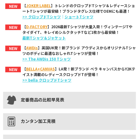
【
JOKER LABEL
】トレンドのクロップドTシャツ＆レディースショ
NEW
ートTシャツが最安級！ブランドタグレス仕様でOEMにも最適！
>> クロップドTシャツ
｜
ショートTシャツ
【
D-FACTORY
】2026最新Tシャツが大量入荷！ヴィンテージTや
NEW
タイダイT、キレイめシルクタッチTなど1枚から最安級！
最新Tシャツ＆ジャケット
【
AWDis
】英国UK発！新ブランド アウディスからオリジナルTシャ
NEW
ツのボディに最適なおしゃれTシャツが登場！
>> The AWDis 150 Tシャツ
【
BELLA+CANVAS
】LA発！新ブランド ベラ キャンバスからY2Kテ
NEW
イスト満載のレディースクロップドTが登場！
>> bella クロップドTシャツ
定番商品の比較早見表
カンタン加工見積