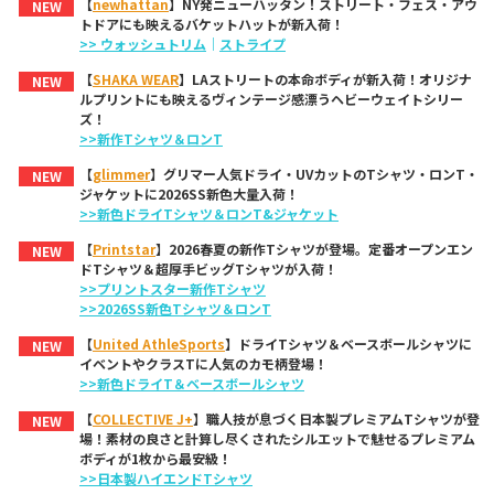
【
newhattan
】NY発ニューハッタン！ストリート・フェス・アウ
NEW
トドアにも映えるバケットハットが新入荷！
>> ウォッシュトリム
｜
ストライプ
【
SHAKA WEAR
】LAストリートの本命ボディが新入荷！オリジナ
NEW
ルプリントにも映えるヴィンテージ感漂うヘビーウェイトシリー
ズ！
>>新作Tシャツ＆ロンT
【
glimmer
】グリマー人気ドライ・UVカットのTシャツ・ロンT・
NEW
ジャケットに2026SS新色大量入荷！
>>新色ドライTシャツ＆ロンT&ジャケット
【
Printstar
】2026春夏の新作Tシャツが登場。定番オープンエン
NEW
ドTシャツ＆超厚手ビッグTシャツが入荷！
>>プリントスター新作Tシャツ
>>2026SS新色Tシャツ＆ロンT
【
United AthleSports
】ドライTシャツ＆ベースボールシャツに
NEW
イベントやクラスTに人気のカモ柄登場！
>>新色ドライT＆ベースボールシャツ
【
COLLECTIVE J+
】職人技が息づく日本製プレミアムTシャツが登
NEW
場！素材の良さと計算し尽くされたシルエットで魅せるプレミアム
ボディが1枚から最安級！
>>日本製ハイエンドTシャツ