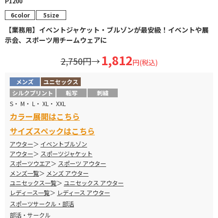
P1200
6color
5size
【業務用】イベントジャケット・ブルゾンが最安級！イベントや展
示会、スポーツ用チームウェアに
1,812
2,750円
→
円(税込)
メンズ
ユニセックス
シルクプリント
転写
刺繍
S・ M・ L・ XL・ XXL
カラー展開はこちら
サイズスペックはこちら
アウター
イベントブルゾン
アウター
スポーツジャケット
スポーツウエア
スポーツ アウター
メンズ一覧
メンズ アウター
ユニセックス一覧
ユニセックス アウター
レディース一覧
レディース アウター
スポーツサークル・部活
部活・サークル