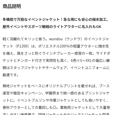
商品説明
多機能で万能なイベントジャケット！急な雨にも安心の撥水加工。
屋外イベントやスポーツ観戦のライトアウターに名入れもOK
軽く羽織れてキリッと揃う。wundou（ウンドウ）のイベントジャ
ケット（P1200）は、ポリエステル100％の軽量アウターに撥水性
を備え、風をさっと防ぐウインドブレーカー感覚の一枚。サイドポ
ケットとチンガード付きで実用性も高く、6色×S～XXLの幅広い展
開はスタッフジャケットやチームウェア、イベントユニフォームに
最適です。
無地ジャケットをベースにオリジナルプリントを載せれば、ブース
運営や販促キャンペーン、学園祭まで統一感のあるプリントジャケ
ットに。イベントブルゾンや作業ジャケットとしても扱いやすく、
春秋アウターとしての着回しも◎。業務用ジャケットとして大量発
注しやすい価格帯で、団体ジャケットやカジュアルジャケット用途