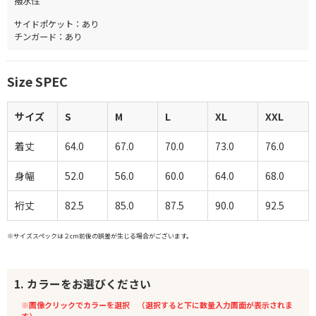
撥水性
サイドポケット：あり
チンガード：あり
Size SPEC
サイズ
S
M
L
XL
XXL
着丈
64.0
67.0
70.0
73.0
76.0
身幅
52.0
56.0
60.0
64.0
68.0
裄丈
82.5
85.0
87.5
90.0
92.5
※サイズスペックは２cm前後の誤差が生じる場合がございます。
1. カラーをお選びください
※画像クリックでカラーを選択 （選択すると下に数量入力画面が表示されま
す）