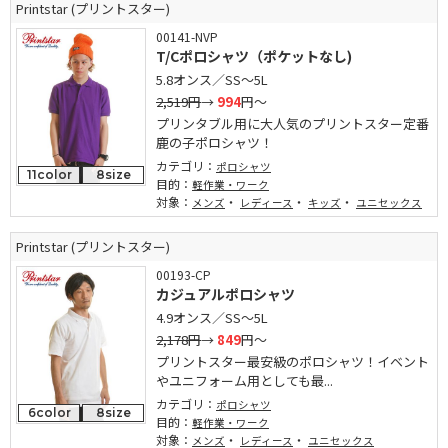
Printstar (プリントスター)
00141-NVP
T/Cポロシャツ（ポケットなし)
5.8オンス／SS～5L
2,519円
→
994
円～
プリンタブル用に大人気のプリントスター定番
鹿の子ポロシャツ！
カテゴリ：
ポロシャツ
11color
8size
目的：
軽作業・ワーク
対象：
・
・
・
メンズ
レディース
キッズ
ユニセックス
Printstar (プリントスター)
00193-CP
カジュアルポロシャツ
4.9オンス／SS～5L
2,178円
→
849
円～
プリントスター最安級のポロシャツ！イベント
やユニフォーム用としても最...
カテゴリ：
ポロシャツ
6color
8size
目的：
軽作業・ワーク
対象：
・
・
メンズ
レディース
ユニセックス