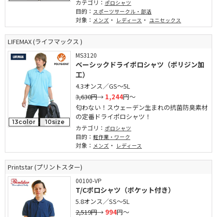
カテゴリ：
ポロシャツ
目的：
スポーツサークル・部活
対象：
・
・
メンズ
レディース
ユニセックス
LIFEMAX (ライフマックス )
MS3120
ベーシックドライポロシャツ（ポリジン加
工）
4.3オンス／GS～5L
3,630円
→
1,244
円～
匂わない！スウェーデン生まれの抗菌防臭素材
の定番ドライポロシャツ！
13color
10size
カテゴリ：
ポロシャツ
目的：
軽作業・ワーク
対象：
・
メンズ
レディース
Printstar (プリントスター)
00100-VP
T/Cポロシャツ（ポケット付き）
5.8オンス／SS～5L
2,519円
→
994
円～