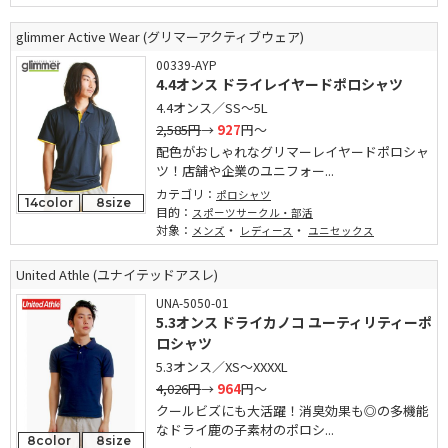
glimmer Active Wear (グリマーアクティブウェア)
00339-AYP
4.4オンス ドライレイヤードポロシャツ
4.4オンス／SS～5L
2,585円
→
927
円～
配色がおしゃれなグリマーレイヤードポロシャ
ツ！店舗や企業のユニフォー...
カテゴリ：
ポロシャツ
14color
8size
目的：
スポーツサークル・部活
対象：
・
・
メンズ
レディース
ユニセックス
United Athle (ユナイテッドアスレ)
UNA-5050-01
5.3オンス ドライカノコ ユーティリティーポ
ロシャツ
5.3オンス／XS～XXXXL
4,026円
→
964
円～
クールビズにも大活躍！消臭効果も◎の多機能
なドライ鹿の子素材のポロシ...
8color
8size