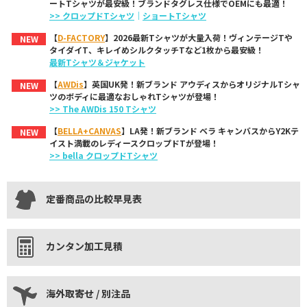
ートTシャツが最安級！ブランドタグレス仕様でOEMにも最適！
>> クロップドTシャツ
｜
ショートTシャツ
【
D-FACTORY
】2026最新Tシャツが大量入荷！ヴィンテージTや
NEW
タイダイT、キレイめシルクタッチTなど1枚から最安級！
最新Tシャツ＆ジャケット
【
AWDis
】英国UK発！新ブランド アウディスからオリジナルTシャ
NEW
ツのボディに最適なおしゃれTシャツが登場！
>> The AWDis 150 Tシャツ
【
BELLA+CANVAS
】LA発！新ブランド ベラ キャンバスからY2Kテ
NEW
イスト満載のレディースクロップドTが登場！
>> bella クロップドTシャツ
定番商品の比較早見表
カンタン加工見積
海外取寄せ / 別注品