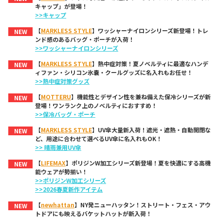
キャップ」が登場！
>>キャップ
【
MARKLESS STYLE
】ワッシャーナイロンシリーズ新登場！トレ
NEW
ンド感のあるバッグ・ポーチが入荷！
>>ワッシャーナイロンシリーズ
【
MARKLESS STYLE
】熱中症対策！夏ノベルティに最適なハンデ
NEW
ィファン・シリコン氷嚢・クールグッズに名入れもお任せ！
>>熱中症対策グッズ
【
MOTTERU
】機能性とデザイン性を兼ね備えた保冷シリーズが新
NEW
登場！ワンランク上のノベルティにおすすめ！
>>保冷バッグ・ポーチ
【
MARKLESS STYLE
】UV傘大量新入荷！遮光・遮熱・自動開閉な
NEW
ど、用途に合わせて選べるUV傘に名入れもOK！
>> 晴雨兼用UV傘
【
LIFEMAX
】ポリジンW加工シリーズ新登場！夏を快適にする高機
NEW
能ウェアが勢揃い！
>>ポリジンW加工シリーズ
>>2026春夏新作アイテム
【
newhattan
】NY発ニューハッタン！ストリート・フェス・アウ
NEW
トドアにも映えるバケットハットが新入荷！