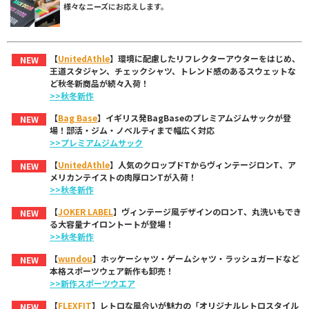
様々なニーズにお応えします。
【
UnitedAthle
】環境に配慮したリフレクターアウターをはじめ、
NEW
王道スタジャン、チェックシャツ、トレンド感のあるスウェットな
ど秋冬新商品が続々入荷！
>>秋冬新作
【
Bag Base
】イギリス発BagBaseのプレミアムジムサックが登
NEW
場！部活・ジム・ノベルティまで幅広く対応
>>プレミアムジムサック
【
UnitedAthle
】人気のクロップドTからヴィンテージロンT、ア
NEW
メリカンテイストの肉厚ロンTが入荷！
>>秋冬新作
【
JOKER LABEL
】ヴィンテージ風デザインのロンT、丸洗いもでき
NEW
る大容量ナイロントートが登場！
>>秋冬新作
【
wundou
】ホッケーシャツ・ゲームシャツ・ラッシュガードなど
NEW
本格スポーツウェア新作も卸売！
>>新作スポーツウエア
【
FLEXFIT
】レトロな風合いが魅力の「オリジナルレトロスタイル
NEW