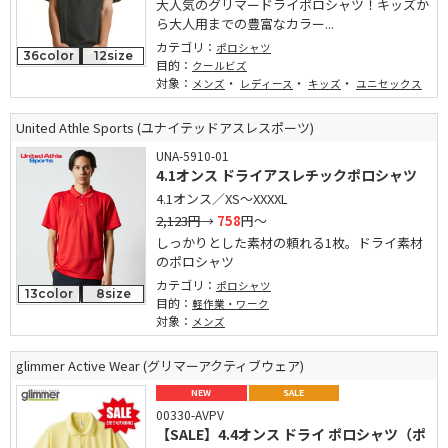
大人気のグリマードライポロシャツ！キッズか
ら大人用までの豊富なカラー...
カテゴリ：
ポロシャツ
36color
12size
目的：
クールビズ
対象：
・
・
・
メンズ
レディース
キッズ
ユニセックス
United Athle Sports (ユナイテッドアスレスポーツ)
UNA-5910-01
4.1オンス ドライアスレチックポロシャツ
4.1オンス／XS～XXXXL
2,123円
→
758
円～
しっかりとした素材の頼れる1枚。ドライ素材
のポロシャツ
カテゴリ：
ポロシャツ
13color
8size
目的：
軽作業・ワーク
対象：
メンズ
glimmer Active Wear (グリマーアクティブウェア)
NEW
SALE
00330-AVPV
【SALE】4.4オンス ドライ ポロシャツ（ポ