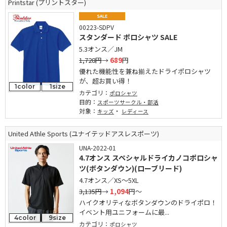
Printstar (プリントスター)
SALE
00223-SDPV
スタンダード ポロシャツ SALE
5.3オンス／JM
1,728円
→
689
円
優れた機能性を兼ね揃えたドライポロシャツ
が、超お買い得！
1color
1size
カテゴリ：
ポロシャツ
目的：
スポーツサークル・部活
対象：
・
キッズ
レディース
United Athle Sports (ユナイテッドアスレスポーツ)
UNA-2022-01
4.7オンス スペシャルドライカノコポロシャ
ツ(ボタンダウン)(ローブリード)
4.7オンス／XS～5XL
3,135円
→
1,094
円～
ハイクオリティなボタンダウンのドライポロ！
イベント用ユニフォームに最...
4color
9size
カテゴリ：
ポロシャツ