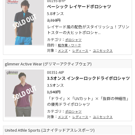
00195-BYP
ベーシック レイヤードポロシャツ
5.8オンス
2,310円
レイヤード風の配色がスタイリッシュ！プリン
トスターの大ヒットポロシャ...
カテゴリ：
ポロシャツ
目的：
軽作業・ワーク
対象：
・
・
メンズ
レディース
ユニセックス
glimmer Active Wear (グリマーアクティブウェア)
00351-AIP
3.5オンス インターロックドライポロシャツ
3.5オンス
1,540円
「ドライ」×「UVカット」×「抜群の伸縮性」
の優秀ドライポロシャツ
カテゴリ：
ポロシャツ
対象：
・
・
メンズ
レディース
ユニセックス
United Athle Sports (ユナイテッドアスレスポーツ)