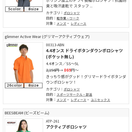
ポリジン加工のドライ長袖ポロシャツ！抗菌防
臭と吸汗速乾で スタッフ ...
5color
8size
カテゴリ：
ポロシャツ
目的：
軽作業・ワーク
対象：
・
メンズ
レディース
glimmer Active Wear (グリマーアクティブウェア)
00313-ABN
4.4オンス ドライボタンダウンポロシャツ
(ポケット無し)
4.4オンス／SS～5L
2,156円
→
869
円～
きっちり感がグッド！グリマードライボタンダ
ウンポロシャツ！
26color
8size
カテゴリ：
ポロシャツ
目的：
スポーツサークル・部活
対象：
・
・
メンズ
レディース
ユニセックス
BEESBEAM (ビーズビーム)
ATP-261
アクティブポロシャツ