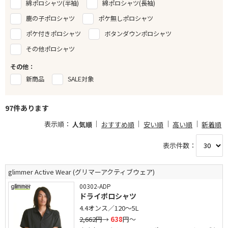
綿ポロシャツ(半袖)
綿ポロシャツ(長袖)
鹿の子ポロシャツ
ポケ無しポロシャツ
ポケ付きポロシャツ
ボタンダウンポロシャツ
その他ポロシャツ
その他：
新商品
SALE対象
97件あります
表示順：
人気順
おすすめ順
安い順
高い順
新着順
表示件数：
glimmer Active Wear (グリマーアクティブウェア)
00302-ADP
ドライポロシャツ
4.4オンス／120～5L
2,662円
→
638
円～