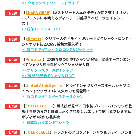
>> ウォッシュトリム
｜
ストライプ
【
SHAKA WEAR
】LAストリートの本命ボディが新入荷！オリジナ
NEW
ルプリントにも映えるヴィンテージ感漂うヘビーウェイトシリー
ズ！
>>新作Tシャツ＆ロンT
【
glimmer
】グリマー人気ドライ・UVカットのTシャツ・ロンT・
NEW
ジャケットに2026SS新色大量入荷！
>>新色ドライTシャツ＆ロンT&ジャケット
【
Printstar
】2026春夏の新作Tシャツが登場。定番オープンエン
NEW
ドTシャツ＆超厚手ビッグTシャツが入荷！
>>プリントスター新作Tシャツ
>>2026SS新色Tシャツ＆ロンT
【
United AthleSports
】ドライTシャツ＆ベースボールシャツに
NEW
イベントやクラスTに人気のカモ柄登場！
>>新色ドライT＆ベースボールシャツ
【
COLLECTIVE J+
】職人技が息づく日本製プレミアムTシャツが登
NEW
場！素材の良さと計算し尽くされたシルエットで魅せるプレミアム
ボディが1枚から最安級！
>>日本製ハイエンドTシャツ
【
JOKER LABEL
】トレンドのクロップドTシャツ＆レディースショ
NEW