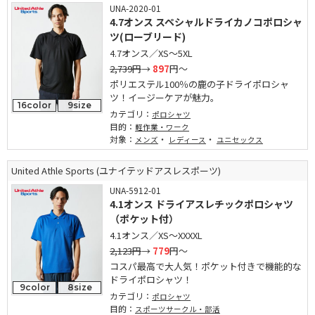
UNA-2020-01
4.7オンス スペシャルドライカノコポロシャ
ツ(ローブリード)
4.7オンス／XS～5XL
2,739円
→
897
円～
ポリエステル100％の鹿の子ドライポロシャ
ツ！イージーケアが魅力。
16color
9size
カテゴリ：
ポロシャツ
目的：
軽作業・ワーク
対象：
・
・
メンズ
レディース
ユニセックス
United Athle Sports (ユナイテッドアスレスポーツ)
UNA-5912-01
4.1オンス ドライアスレチックポロシャツ
（ポケット付）
4.1オンス／XS～XXXXL
2,123円
→
779
円～
コスパ最高で大人気！ポケット付きで機能的な
ドライポロシャツ！
9color
8size
カテゴリ：
ポロシャツ
目的：
スポーツサークル・部活