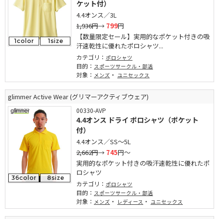
ケット付）
4.4オンス／3L
1,936円
→
799
円
【数量限定セール】実用的なポケット付きの吸
1color
1size
汗速乾性に優れたポロシャツ...
カテゴリ：
ポロシャツ
目的：
スポーツサークル・部活
対象：
・
メンズ
ユニセックス
glimmer Active Wear (グリマーアクティブウェア)
00330-AVP
4.4オンス ドライ ポロシャツ（ポケット
付）
4.4オンス／SS～5L
2,662円
→
745
円～
実用的なポケット付きの吸汗速乾性に優れたポ
ロシャツ
36color
8size
カテゴリ：
ポロシャツ
目的：
スポーツサークル・部活
対象：
・
・
メンズ
レディース
ユニセックス