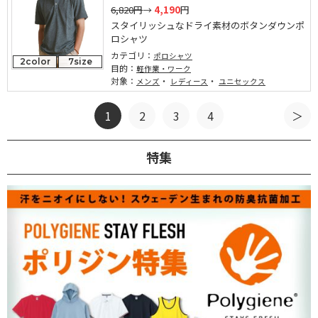
6,820円
→
4,190
円
スタイリッシュなドライ素材のボタンダウンポ
ロシャツ
カテゴリ：
ポロシャツ
2color
7size
目的：
軽作業・ワーク
対象：
・
・
メンズ
レディース
ユニセックス
1
2
3
4
特集