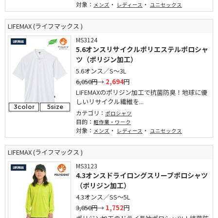
対象：
・
・
メンズ
レディース
ユニセックス
LIFEMAX (ライフマックス )
MS3124
5.6オンスリサイクルポリエステルポロシャ
ツ（ポリジン加工）
5.6オンス／S～3L
6,050円
→
2,694
円
LIFEMAXのポリジン加工で抗菌防臭！地球に優
しいリサイクル繊維を...
3color
5size
カテゴリ：
ポロシャツ
目的：
軽作業・ワーク
対象：
・
・
メンズ
レディース
ユニセックス
LIFEMAX (ライフマックス )
MS3123
4.3オンスドライロングスリーブポロシャツ
（ポリジン加工）
4.3オンス／SS～5L
3,850円
→
1,752
円