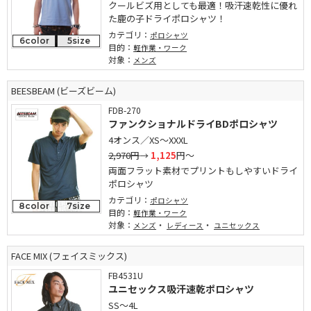
クールビズ用としても最適！吸汗速乾性に優れ
た鹿の子ドライポロシャツ！
カテゴリ：
ポロシャツ
6color
5size
目的：
軽作業・ワーク
対象：
メンズ
BEESBEAM (ビーズビーム)
FDB-270
ファンクショナルドライBDポロシャツ
4オンス／XS～XXXL
2,970円
→
1,125
円～
両面フラット素材でプリントもしやすいドライ
ポロシャツ
カテゴリ：
ポロシャツ
8color
7size
目的：
軽作業・ワーク
対象：
・
・
メンズ
レディース
ユニセックス
FACE MIX (フェイスミックス)
FB4531U
ユニセックス吸汗速乾ポロシャツ
SS～4L