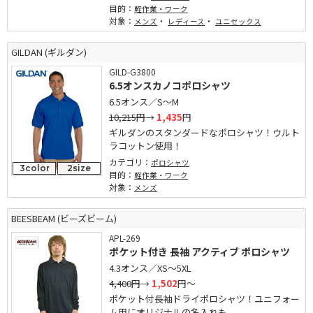
目的：
軽作業・ワーク
対象：
・
・
メンズ
レディース
ユニセックス
GILDAN (ギルダン)
GILD-G3800
6.5オンスカノコポロシャツ
6.5オンス／S～M
10,215円
→
1,435
円
ギルダンのスタンダードなポロシャツ！ウルト
ラコットン使用！
カテゴリ：
ポロシャツ
3color
2size
目的：
軽作業・ワーク
対象：
メンズ
BEESBEAM (ビーズビーム)
APL-269
ポケット付き 長袖 アクティブ ポロシャツ
4.3オンス／XS～5XL
4,400円
→
1,502
円～
ポケット付長袖ドライポロシャツ！ユニフォー
ム用にオリジナルの名入れも...