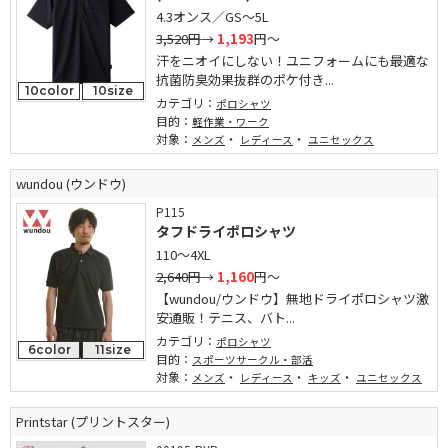
4.3オンス／GS～5L
3,520円
→
1,193
円～
汗をニオイにしない！ユニフォームにも最適な
抗菌防臭効果抜群のポケ付き...
10color
10size
カテゴリ：
ポロシャツ
目的：
軽作業・ワーク
対象：
・
・
メンズ
レディース
ユニセックス
wundou (ウンドウ)
P115
タフドライポロシャツ
110～4XL
2,640円
→
1,160
円～
【wundou/ウンドウ】無地ドライポロシャツ激
安通販！テニス、バト...
カテゴリ：
ポロシャツ
6color
11size
目的：
スポーツサークル・部活
対象：
・
・
・
メンズ
レディース
キッズ
ユニセックス
Printstar (プリントスター)