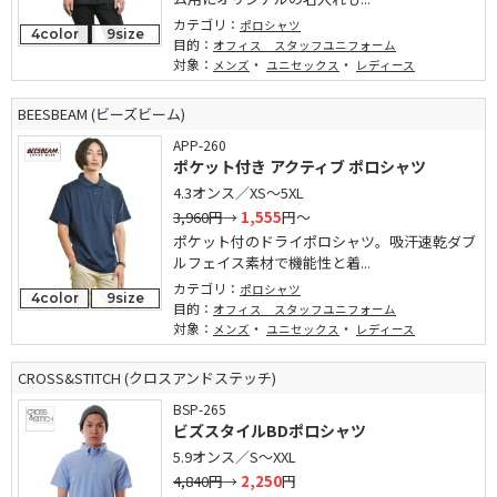
カテゴリ：
ポロシャツ
4color
9size
目的：
オフィス スタッフユニフォーム
対象：
・
・
メンズ
ユニセックス
レディース
BEESBEAM (ビーズビーム)
APP-260
ポケット付き アクティブ ポロシャツ
4.3オンス／XS～5XL
3,960円
→
1,555
円～
ポケット付のドライポロシャツ。吸汗速乾ダブ
ルフェイス素材で機能性と着...
カテゴリ：
ポロシャツ
4color
9size
目的：
オフィス スタッフユニフォーム
対象：
・
・
メンズ
ユニセックス
レディース
CROSS&STITCH (クロスアンドステッチ)
BSP-265
ビズスタイルBDポロシャツ
5.9オンス／S～XXL
4,840円
→
2,250
円