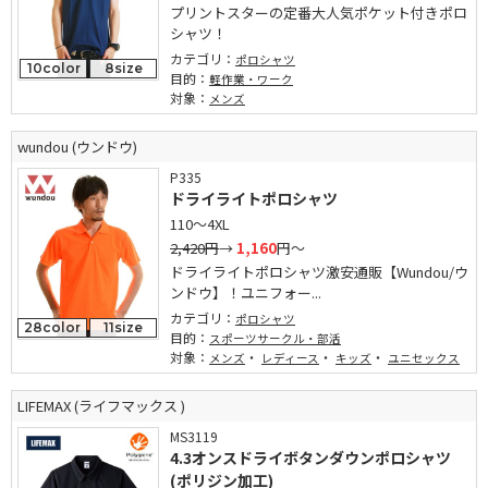
プリントスターの定番大人気ポケット付きポロ
シャツ！
カテゴリ：
ポロシャツ
10color
8size
目的：
軽作業・ワーク
対象：
メンズ
wundou (ウンドウ)
P335
ドライライトポロシャツ
110～4XL
2,420円
→
1,160
円～
ドライライトポロシャツ激安通販【Wundou/ウ
ンドウ】！ユニフォー...
カテゴリ：
ポロシャツ
28color
11size
目的：
スポーツサークル・部活
対象：
・
・
・
メンズ
レディース
キッズ
ユニセックス
LIFEMAX (ライフマックス )
MS3119
4.3オンスドライボタンダウンポロシャツ
(ポリジン加工)