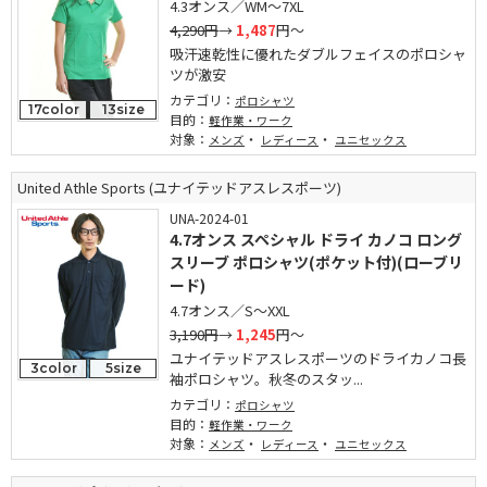
4.3オンス／WM～7XL
4,290円
→
1,487
円～
吸汗速乾性に優れたダブルフェイスのポロシャ
ツが激安
カテゴリ：
ポロシャツ
17color
13size
目的：
軽作業・ワーク
対象：
・
・
メンズ
レディース
ユニセックス
United Athle Sports (ユナイテッドアスレスポーツ)
UNA-2024-01
4.7オンス スペシャル ドライ カノコ ロング
スリーブ ポロシャツ(ポケット付)(ローブリ
ード)
4.7オンス／S～XXL
3,190円
→
1,245
円～
ユナイテッドアスレスポーツのドライカノコ長
3color
5size
袖ポロシャツ。秋冬のスタッ...
カテゴリ：
ポロシャツ
目的：
軽作業・ワーク
対象：
・
・
メンズ
レディース
ユニセックス