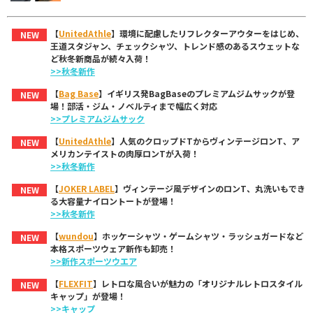
【
UnitedAthle
】環境に配慮したリフレクターアウターをはじめ、
NEW
王道スタジャン、チェックシャツ、トレンド感のあるスウェットな
ど秋冬新商品が続々入荷！
>>秋冬新作
【
Bag Base
】イギリス発BagBaseのプレミアムジムサックが登
NEW
場！部活・ジム・ノベルティまで幅広く対応
>>プレミアムジムサック
【
UnitedAthle
】人気のクロップドTからヴィンテージロンT、ア
NEW
メリカンテイストの肉厚ロンTが入荷！
>>秋冬新作
【
JOKER LABEL
】ヴィンテージ風デザインのロンT、丸洗いもでき
NEW
る大容量ナイロントートが登場！
>>秋冬新作
【
wundou
】ホッケーシャツ・ゲームシャツ・ラッシュガードなど
NEW
本格スポーツウェア新作も卸売！
>>新作スポーツウエア
【
FLEXFIT
】レトロな風合いが魅力の「オリジナルレトロスタイル
NEW
キャップ」が登場！
>>キャップ