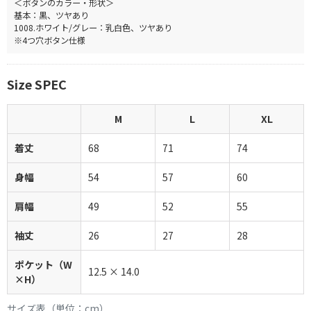
＜ボタンのカラー・形状＞
基本：黒、ツヤあり
1008.ホワイト/グレー：乳白色、ツヤあり
※4つ穴ボタン仕様
Size SPEC
M
L
XL
着丈
68
71
74
身幅
54
57
60
肩幅
49
52
55
袖丈
26
27
28
ポケット（W
12.5 × 14.0
×H）
サイズ表（単位：cm）