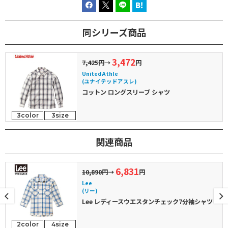
同シリーズ商品
3,472
7,425円
→
円
United Athle
(ユナイテッドアスレ)
コットン ロングスリーブ シャツ
3color
3size
関連商品
6,831
10,890円
→
円
Lee
(リー)
Lee レディースウエスタンチェック7分袖シャツ
2color
4size