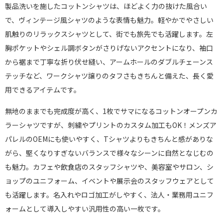
製品洗いを施したコットンシャツは、ほどよく力の抜けた風合い
で、ヴィンテージ風シャツのような表情も魅力。軽やかでやさしい
肌触りのリラックスシャツとして、街でも旅先でも活躍します。左
胸ポケットやシェル調ボタンがさりげないアクセントになり、袖口
から裾まで丁寧な折り伏せ縫い、アームホールのダブルチェーンス
テッチなど、ワークシャツ譲りのタフさもきちんと備えた、長く愛
用できるアイテムです。
無地のままでも完成度が高く、1枚でサマになるコットンオープンカ
ラーシャツですが、刺繍やプリントのカスタム加工もOK！メンズア
パレルのOEMにも使いやすく、Tシャツよりもきちんと感がありな
がら、堅くなりすぎないバランスで様々なシーンに自然となじむの
も魅力。カフェや飲食店のスタッフシャツや、美容室やサロン、シ
ョップのユニフォーム、イベントや展示会のスタッフウェアとして
も活躍します。名入れやロゴ加工がしやすく、法人・業務用ユニフ
ォームとして導入しやすい汎用性の高い一枚です。