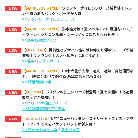
【
MARKLESS STYLE
】ワッシャーナイロンシリーズ新登場！トレ
NEW
ンド感のあるバッグ・ポーチが入荷！
>>ワッシャーナイロンシリーズ
【
MARKLESS STYLE
】熱中症対策！夏ノベルティに最適なハンデ
NEW
ィファン・シリコン氷嚢・クールグッズに名入れもお任せ！
>>熱中症対策グッズ
【
MOTTERU
】機能性とデザイン性を兼ね備えた保冷シリーズが新
NEW
登場！ワンランク上のノベルティにおすすめ！
>>保冷バッグ・ポーチ
【
MARKLESS STYLE
】UV傘大量新入荷！遮光・遮熱・自動開閉な
NEW
ど、用途に合わせて選べるUV傘に名入れもOK！
>> 晴雨兼用UV傘
【
LIFEMAX
】ポリジンW加工シリーズ新登場！夏を快適にする高機
NEW
能ウェアが勢揃い！
>>ポリジンW加工シリーズ
>>2026春夏新作アイテム
【
newhattan
】NY発ニューハッタン！ストリート・フェス・アウ
NEW
トドアにも映えるバケットハットが新入荷！
>> ウォッシュトリム
｜
ストライプ