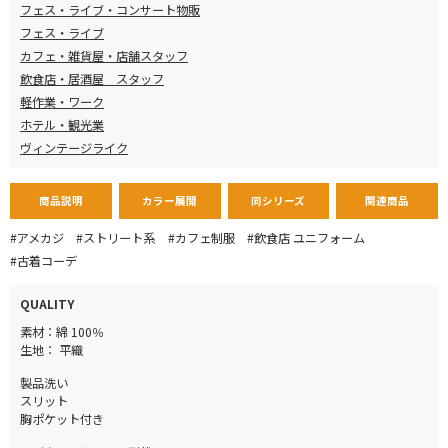
フェス・ライブ・コンサート物販
フェス・ライブ
カフェ・雑貨屋・店舗スタッフ
飲食店・居酒屋 スタッフ
軽作業・ワーク
ホテル・観光業
ヴィンテージライク
商品説明
カラー展開
同シリーズ
関連商品
#アメカジ
#ストリート系
#カフェ制服
#飲食店 ユニフォーム
#古着コーデ
QUALITY
素材：綿 100％
生地： 平織
製品洗い
スリット
胸ポケット付き