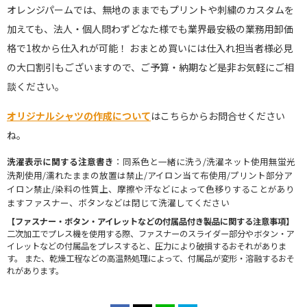
オレンジパームでは、無地のままでもプリントや刺繍のカスタムを
加えても、法人・個人問わずどなた様でも業界最安級の業務用卸価
格で1枚から仕入れが可能！ おまとめ買いには仕入れ担当者様必見
の大口割引もございますので、ご予算・納期など是非お気軽にご相
談ください。
オリジナルシャツの作成について
はこちらからお問合せください
ね。
洗濯表示に関する注意書き
：同系色と一緒に洗う/洗濯ネット使用無蛍光
洗剤使用/濡れたままの放置は禁止/アイロン当て布使用/プリント部分ア
イロン禁止/染料の性質上、摩擦や汗などによって色移りすることがあり
ますファスナー、ボタンなどは閉じて洗濯してください
【ファスナー・ボタン・アイレットなどの付属品付き製品に関する注意事項】
二次加工でプレス機を使用する際、ファスナーのスライダー部分やボタン・ア
イレットなどの付属品をプレスすると、圧力により破損するおそれがありま
す。 また、乾燥工程などの高温熱処理によって、付属品が変形・溶融するおそ
れがあります。