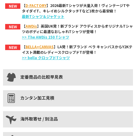
【
D-FACTORY
】2026最新Tシャツが大量入荷！ヴィンテージTや
NEW
タイダイT、キレイめシルクタッチTなど1枚から最安級！
最新Tシャツ＆ジャケット
【
AWDis
】英国UK発！新ブランド アウディスからオリジナルTシャ
NEW
ツのボディに最適なおしゃれTシャツが登場！
>> The AWDis 150 Tシャツ
【
BELLA+CANVAS
】LA発！新ブランド ベラ キャンバスからY2Kテ
NEW
イスト満載のレディースクロップドTが登場！
>> bella クロップドTシャツ
定番商品の比較早見表
カンタン加工見積
海外取寄せ / 別注品