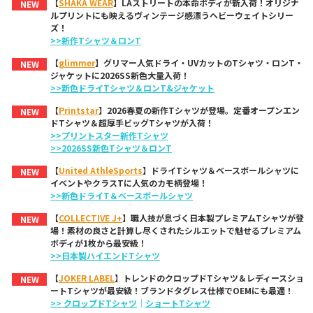
【
SHAKA WEAR
】LAストリートの本命ボディが新入荷！オリジナ
NEW
ルプリントにも映えるヴィンテージ感漂うヘビーウェイトシリー
ズ！
>>新作Tシャツ＆ロンT
【
glimmer
】グリマー人気ドライ・UVカットのTシャツ・ロンT・
NEW
ジャケットに2026SS新色大量入荷！
>>新色ドライTシャツ＆ロンT&ジャケット
【
Printstar
】2026春夏の新作Tシャツが登場。定番オープンエン
NEW
ドTシャツ＆超厚手ビッグTシャツが入荷！
>>プリントスター新作Tシャツ
>>2026SS新色Tシャツ＆ロンT
【
United AthleSports
】ドライTシャツ＆ベースボールシャツに
NEW
イベントやクラスTに人気のカモ柄登場！
>>新色ドライT＆ベースボールシャツ
【
COLLECTIVE J+
】職人技が息づく日本製プレミアムTシャツが登
NEW
場！素材の良さと計算し尽くされたシルエットで魅せるプレミアム
ボディが1枚から最安級！
>>日本製ハイエンドTシャツ
【
JOKER LABEL
】トレンドのクロップドTシャツ＆レディースショ
NEW
ートTシャツが最安級！ブランドタグレス仕様でOEMにも最適！
>> クロップドTシャツ
｜
ショートTシャツ