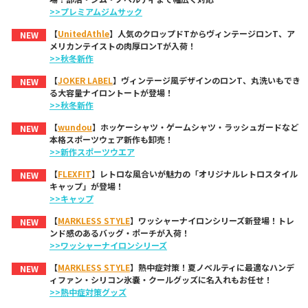
>>プレミアムジムサック
【
UnitedAthle
】人気のクロップドTからヴィンテージロンT、ア
NEW
メリカンテイストの肉厚ロンTが入荷！
>>秋冬新作
【
JOKER LABEL
】ヴィンテージ風デザインのロンT、丸洗いもでき
NEW
る大容量ナイロントートが登場！
>>秋冬新作
【
wundou
】ホッケーシャツ・ゲームシャツ・ラッシュガードなど
NEW
本格スポーツウェア新作も卸売！
>>新作スポーツウエア
【
FLEXFIT
】レトロな風合いが魅力の「オリジナルレトロスタイル
NEW
キャップ」が登場！
>>キャップ
【
MARKLESS STYLE
】ワッシャーナイロンシリーズ新登場！トレ
NEW
ンド感のあるバッグ・ポーチが入荷！
>>ワッシャーナイロンシリーズ
【
MARKLESS STYLE
】熱中症対策！夏ノベルティに最適なハンデ
NEW
ィファン・シリコン氷嚢・クールグッズに名入れもお任せ！
>>熱中症対策グッズ