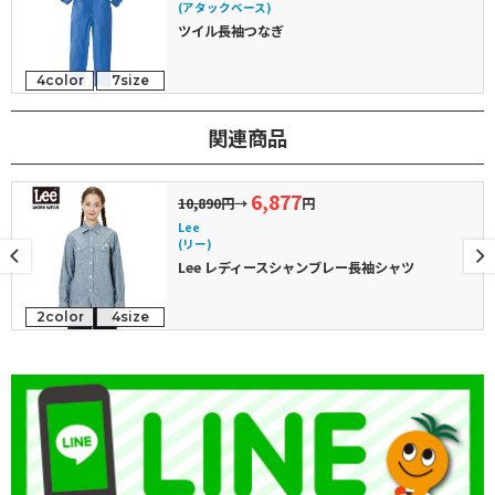
(アタックベース)
ツイル長袖つなぎ
4color
7size
関連商品
6,877
10,890円
→
円
Lee
(リー)
Lee レディースシャンブレー長袖シャツ
2color
4size