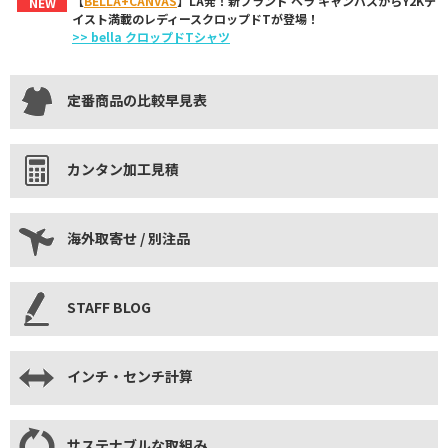
【
BELLA+CANVAS
】LA発！新ブランド ベラ キャンバスからY2Kテ
NEW
イスト満載のレディースクロップドTが登場！
>> bella クロップドTシャツ
定番商品の比較早見表
カンタン加工見積
海外取寄せ / 別注品
STAFF BLOG
インチ・センチ計算
サステナブルな取組み