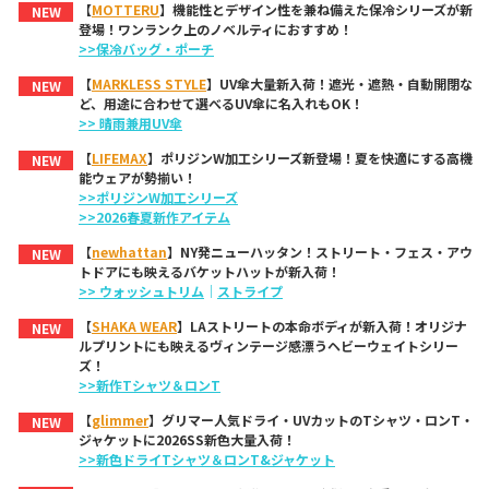
【
MOTTERU
】機能性とデザイン性を兼ね備えた保冷シリーズが新
NEW
登場！ワンランク上のノベルティにおすすめ！
>>保冷バッグ・ポーチ
【
MARKLESS STYLE
】UV傘大量新入荷！遮光・遮熱・自動開閉な
NEW
ど、用途に合わせて選べるUV傘に名入れもOK！
>> 晴雨兼用UV傘
【
LIFEMAX
】ポリジンW加工シリーズ新登場！夏を快適にする高機
NEW
能ウェアが勢揃い！
>>ポリジンW加工シリーズ
>>2026春夏新作アイテム
【
newhattan
】NY発ニューハッタン！ストリート・フェス・アウ
NEW
トドアにも映えるバケットハットが新入荷！
>> ウォッシュトリム
｜
ストライプ
【
SHAKA WEAR
】LAストリートの本命ボディが新入荷！オリジナ
NEW
ルプリントにも映えるヴィンテージ感漂うヘビーウェイトシリー
ズ！
>>新作Tシャツ＆ロンT
【
glimmer
】グリマー人気ドライ・UVカットのTシャツ・ロンT・
NEW
ジャケットに2026SS新色大量入荷！
>>新色ドライTシャツ＆ロンT&ジャケット