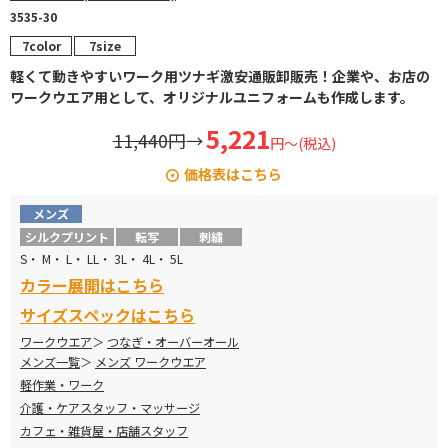
3535-30
7color
7size
軽くて動きやすいワーク用ツナギ激安通販卸販売！企業や、お店の
ワークウエア用として、オリジナルユニフォームも作成します。
5,221
11,440円
→
円～(税込)
価格表はこちら
メンズ
サイズ
メーカー定価
販売価格
シルクプリント
転写
刺繍
S・ M・ L・ LL・ 3L・ 4L・ 5L
S-LL
¥10,340
→
¥5,221
カラー展開はこちら
3L
¥10,725
→
¥5,375
サイズスペックはこちら
ワークウエア
つなぎ・オーバーオール
4L・5L
¥11,440
→
¥5,683
メンズ一覧
メンズ ワークウエア
軽作業・ワーク
介護・ケアスタッフ・マッサージ
カフェ・雑貨屋・店舗スタッフ