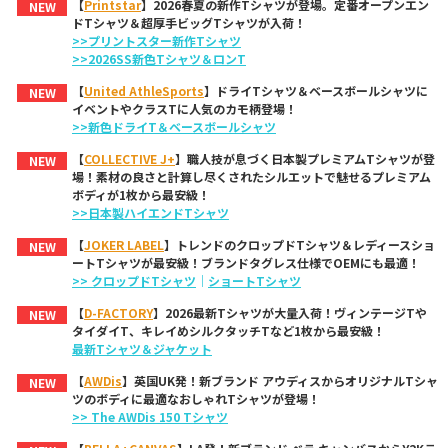
【
Printstar
】2026春夏の新作Tシャツが登場。定番オープンエン
NEW
ドTシャツ＆超厚手ビッグTシャツが入荷！
>>プリントスター新作Tシャツ
>>2026SS新色Tシャツ＆ロンT
【
United AthleSports
】ドライTシャツ＆ベースボールシャツに
NEW
イベントやクラスTに人気のカモ柄登場！
>>新色ドライT＆ベースボールシャツ
【
COLLECTIVE J+
】職人技が息づく日本製プレミアムTシャツが登
NEW
場！素材の良さと計算し尽くされたシルエットで魅せるプレミアム
ボディが1枚から最安級！
>>日本製ハイエンドTシャツ
【
JOKER LABEL
】トレンドのクロップドTシャツ＆レディースショ
NEW
ートTシャツが最安級！ブランドタグレス仕様でOEMにも最適！
>> クロップドTシャツ
｜
ショートTシャツ
【
D-FACTORY
】2026最新Tシャツが大量入荷！ヴィンテージTや
NEW
タイダイT、キレイめシルクタッチTなど1枚から最安級！
最新Tシャツ＆ジャケット
【
AWDis
】英国UK発！新ブランド アウディスからオリジナルTシャ
NEW
ツのボディに最適なおしゃれTシャツが登場！
>> The AWDis 150 Tシャツ