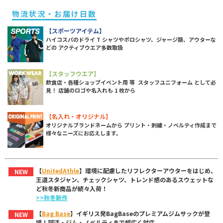
物流状況・お届け日数
【スポーツアイテム】
ハイコスパのドライ T シャツやポロシャツ、ジャージ類、アウターな
どの アクティブウエア多数取扱
【スタッフウエア】
飲食店・各種ショップイベント用 等 スタッフユニフォーム として必
見！ 店舗のロゴや名入れも 1 枚から
【名入れ・オリジナル】
オリジナルブランドネームから プリント・刺繍・ノベルティ作成まで
様々なニーズにお応えします。
【
UnitedAthle
】環境に配慮したリフレクターアウターをはじめ、
NEW
王道スタジャン、チェックシャツ、トレンド感のあるスウェットな
ど秋冬新商品が続々入荷！
>>秋冬新作
【
Bag Base
】イギリス発BagBaseのプレミアムジムサックが登
NEW
場！部活・ジム・ノベルティまで幅広く対応