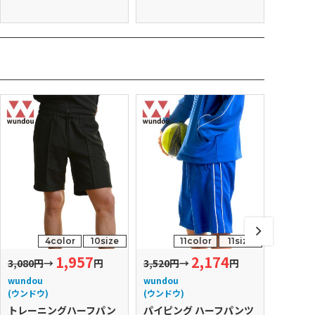
4color
10size
11color
11size
1,957
2,174
3,080円
→
円
3,520円
→
円
4,290円
wundou
wundou
wundou
(ウンドウ)
(ウンドウ)
(ウンドウ
トレーニングハーフパン
パイピング ハーフパンツ
パイピ