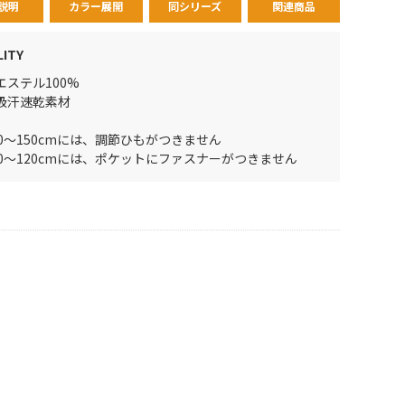
説明
カラー展開
同シリーズ
関連商品
LITY
エステル100%
吸汗速乾素材
10～150cmには、調節ひもがつきません
10～120cmには、ポケットにファスナーがつきません