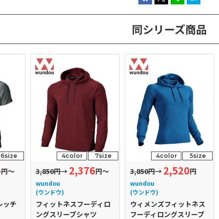
同シリーズ商品
6size
4color
7size
4color
5size
4
2,376
2,520
円～
3,850円
→
円～
3,850円
→
円
wundou
wundou
(ウンドウ)
(ウンドウ)
レッチ
フィットネスフーディロ
ウィメンズフィットネス
ングスリーブシャツ
フーディロングスリーブ