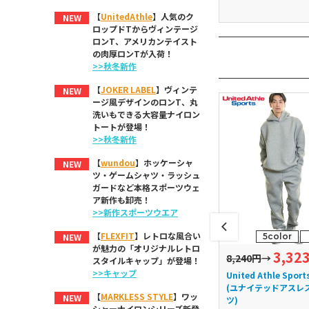
【
UnitedAthle
】人気のク
NEW
ロップドTからヴィンテージ
ロンT、アメリカンテイスト
の肉厚ロンTが入荷！
>>秋冬新作
【
JOKER LABEL
】ヴィンテ
NEW
ージ風デザインのロンT、丸
洗いもできる大容量ナイロン
トートが登場！
>>秋冬新作
【
wundou
】ホッケーシャ
NEW
ツ・ゲームシャツ・ラッシュ
ガードなど本格スポーツウェ
ア新作も卸売！
>>新作スポーツウエア
【
FLEXFIT
】レトロな風合い
5color
NEW
が魅力の「オリジナルレトロ
3,32
2,035円
8,240円
→
スタイルキャップ」が登場！
>>キャップ
thle Sports
glimmer Active Wear
United Athle Sport
ッドアスレスポー
(グリマーアクティブウェア)
(ユナイテッドアスレ
【
MARKLESS STYLE
】ワッ
NEW
ツ)
4.4オンス ドライアンク
シャーナイロンシリーズ新登