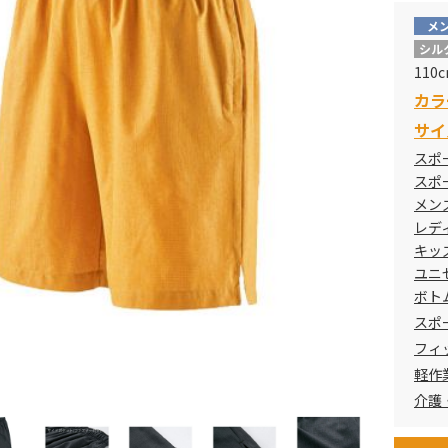
メ
シル
110
カラ
サイ
スポ
スポ
メン
レデ
キッ
ユニ
ボト
スポ
フィ
軽作
介護