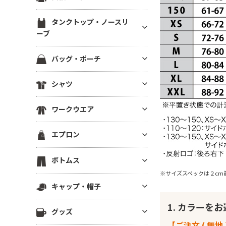
ブ）
スウェットカーディガン
ブルゾン(裏地あり)
裏起毛パーカー
ジャージ トラックジャケット
定番無地長袖Tシャツ
ラグランTシャツ
半袖スウェット
タンクトップ・ノースリ
ブルゾン(厚手・防寒）
ドライスウェット パーカー
ジャージ トラックパンツ
ドライ・機能性長袖Tシャツ
ーブ
後染め・タイダイTシャツ
イベントブルゾン
ビッグシルエット パーカー
ハーフパンツ・ショーツ
薄手長袖Tシャツ(4.9oz以下)
クロップドTシャツ
タンクトップ
コーチジャケット
パーカーその他
バッグ・ポーチ
ロングパンツ
中肉長袖厚Tシャツ(5～5.5oz)
きれいめ・上質プレミアムTシ
ノースリーブ
スタジアムジャンパー
ャツ
ベンチコート
コットンバッグ
ヘビーウエイト長袖Tシャツ(5.
シャツ
ドライノースリーブ
スポーツジャケット
6～6.4oz)
ボーダーTシャツ
スポーツ アウター
キャンバストートバッグ
キャミソール
ベスト
半袖シャツ
厚手長袖Tシャツ(6.5oz～)
グラフィックTシャツ
スポーツ用インナー
ワークウエア
ナイロン・ポリエステルバッグ
フリースジャケット
長袖シャツ
ビッグシルエット長袖Tシャツ
ワンピース・チュニック
ビブス
不織布バッグ
ワークシャツ(半袖)
ポンチョ
エプロン
7分袖・5分袖シャツ
Vネック長袖Tシャツ
メンズカットソー
スポーツ ソックス
保冷・保温バッグ
ワークシャツ(長袖)
はっぴ
ワークシャツ
ポケット付き長袖Tシャツ
レディース カットソー
スポーツアクセサリー
胸当てエプロン
デニムバッグ
ボトムス
ワークパンツ
その他ジャケット・アウター
チェックシャツ
後染め・ピグメント長袖Tシャ
その他Tシャツ
サロンエプロン
ショルダーバッグ
※サイズスペックは２cm
ワーク系アウター
ツ
ロングパンツ
アロハ・柄物シャツ
キャップ・帽子
ショートエプロン
サコッシュ・スマホショルダー
つなぎ・オーバーオール
ジャージー・パーカー
ハーフパンツ
シャツジャケット
ミドルエプロン
リュック・ナップサック
1. カラーを
キャップ
調理服・コックウェア
その他長袖Tシャツ
グッズ
ショーツ
ロング(ソムリエ)エプロン
ボディバッグ
ニットキャップ
スクラブ
【ご注文 ( 無地 