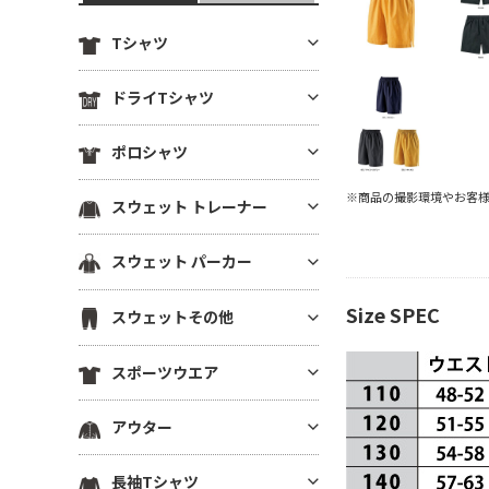
Tシャツ
定番無地Tシャツ
ドライTシャツ
薄手Tシャツ(4.9oz以下)
定番無地ドライTシャツ
ポロシャツ
中肉厚Tシャツ(5～5.5oz)
ドライTシャツ(半袖)
ヘビーウエイトTシャツ(5.6～6.
ドライポロシャツ(半袖)
※商品の撮影環境やお客
スウェット トレーナー
ドライTシャツ(長袖)
4oz)
ドライポロシャツ(長袖)
ドライVネックTシャツ
厚手Tシャツ(6.5oz～)
薄手トレーナー(8.9oz以下)
スウェット パーカー
綿ポロシャツ(半袖)
ドライノースリーブTシャツ
ビッグシルエット Tシャツ
中肉トレーナー(9～10.9oz)
綿ポロシャツ(長袖)
プルオーバーパーカー
ドライTシャツその他
Size SPEC
VネックTシャツ
スウェットその他
厚手トレーナー(11oz～)
鹿の子ポロシャツ
ジップパーカー
ポケットTシャツ
裏毛(裏パイル)トレーナー
スウェットパンツ
ポケ無しポロシャツ
スポーツウエア
薄手パーカー(8.9oz以下)
オーガニック・天然素材Tシャ
裏起毛トレーナー
スウェットショーツ
ポケ付きポロシャツ
ツ
中肉パーカー(9～10.9oz)
スポーツウエア トップス(半袖)
ドライスウェット トレーナー
アウター
スウェットジャケット
ボタンダウンポロシャツ
リサイクル素材Tシャツ
厚手パーカー(11oz～)
スポーツウエア トップス(長袖)
ビッグシルエット トレーナー
ハーフジップスウェット
その他ポロシャツ
ブルゾン(裏地なし)
7分袖・5分袖（ハーフスリー
裏毛(裏パイル)パーカー
長袖Tシャツ
スポーツウエア ノースリーブ