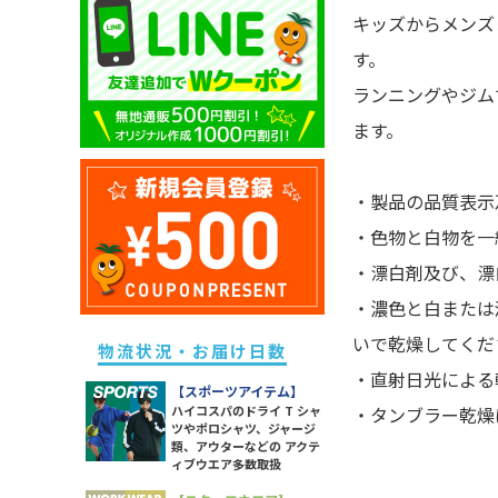
キッズ ドライポロシャツ
除菌・衛生・ヘルスケアグッズ
ユニセックス ドライTシャツ
キッズからメンズ
メンズ スウェットパンツ
レディース ドライポロシャツ
キッズ トレーナー
防災グッズ
ユニセックス トレーナー
す。
メンズ ボトムス
レディース トレーナー
キッズ パーカー
ライト
ユニセックス ポロシャツ
ランニングやジム
メンズ 長袖Tシャツ
レディース パーカー
キッズ スウェットパンツ
ソックス
ユニセックス パーカー
ます。
メンズ スポーツアイテム
レディース スウェットパンツ
キッズ 長袖Tシャツ
ラッピング・ショッパー・ギフ
ユニセックス 長袖Tシャツ
メンズ ワークウエア
レディース 長袖Tシャツ
トバッグ・包材
キッズ スポーツアイテム
ユニセックス スポーツアイテム
メンズ アウター
・製品の品質表示
レディース スポーツアイテム
イベント・観戦グッズ
キッズ アウター
ユニセックス アウター
メンズ タンクトップ
・色物と白物を一
レディース ワークウエア
パーツ・付属品
キッズ ボトムス
ユニセックス シャツ
メンズ シャツ
・漂白剤及び、漂
レディース シャツ
スポーツグッズ
・濃色と白または
レディース アウター
その他雑貨
いで乾燥してくだ
レディース タンク・キャミ
物流状況・お届け日数
・直射日光による
レディース ボトムス
【スポーツアイテム】
・タンブラー乾燥
ハイコスパのドライ T シャ
ツやポロシャツ、ジャージ
類、アウターなどの アクテ
ィブウエア多数取扱