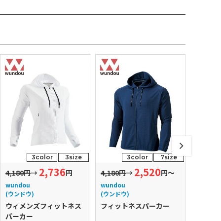
3color
3size
3color
7size
2,736
2,520
4,180円
→
円
4,180円
→
円～
4,290円
wundou
wundou
wundou
(ウンドウ)
(ウンドウ)
(ウンドウ
ウィメンズフィットネス
フィットネスパーカー
ウィメ
パーカー
ショー