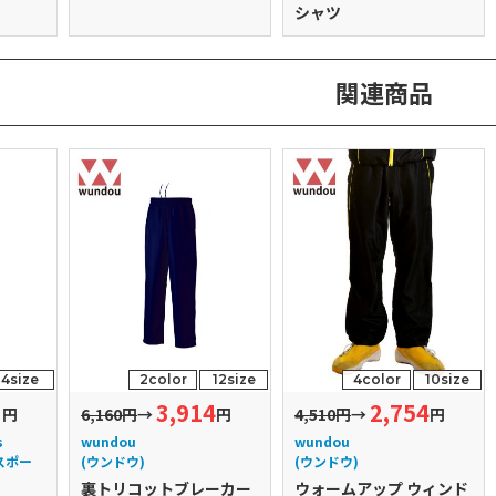
シャツ
関連商品
4size
2color
12size
4color
10size
3
3,914
2,754
円
6,160円
→
円
4,510円
→
円
s
wundou
wundou
スポー
(ウンドウ)
(ウンドウ)
裏トリコットブレーカー
ウォームアップ ウィンド