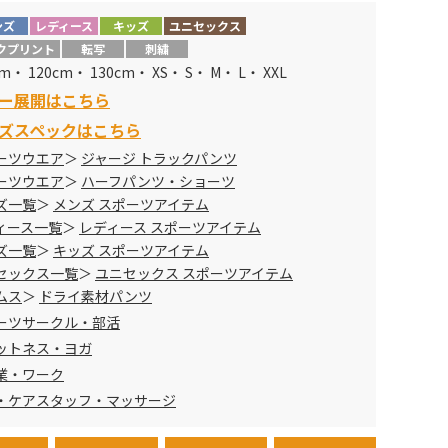
110cm～150cm 4,290円→ 2,808円
ンズ
レディース
キッズ
ユニセックス
XS～XXL 4,620円→ 3,024円
クプリント
転写
刺繍
cm・ 120cm・ 130cm・ XS・ S・ M・ L・ XXL
ー展開はこちら
ズスペックはこちら
ーツウエア
ジャージ トラックパンツ
ーツウエア
ハーフパンツ・ショーツ
ズ一覧
メンズ スポーツアイテム
ィース一覧
レディース スポーツアイテム
ズ一覧
キッズ スポーツアイテム
セックス一覧
ユニセックス スポーツアイテム
ムス
ドライ素材パンツ
ーツサークル・部活
ットネス・ヨガ
業・ワーク
・ケアスタッフ・マッサージ