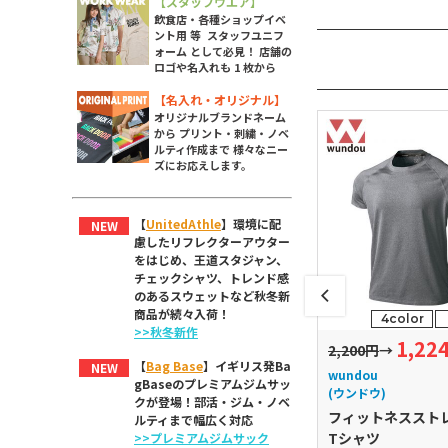
【スタッフウエア】
飲食店・各種ショップイベ
ント用 等 スタッフユニフ
ォーム として必見！ 店舗の
ロゴや名入れも 1 枚から
【名入れ・オリジナル】
オリジナルブランドネーム
から プリント・刺繍・ノベ
ルティ作成まで 様々なニー
ズにお応えします。
【
UnitedAthle
】環境に配
NEW
慮したリフレクターアウター
をはじめ、王道スタジャン、
チェックシャツ、トレンド感
のあるスウェットなど秋冬新
商品が続々入荷！
3color
11size
4color
>>秋冬新作
3,312
1,22
→
円～
3,630円
→
2,200円
→
【
Bag Base
】イギリス発Ba
NEW
wundou
wundou
gBaseのプレミアムジムサッ
(ウンドウ)
(ウンドウ)
クが登場！部活・ジム・ノベ
ネスロングパン
インナーロングスパッツ
フィットネススト
ルティまで幅広く対応
Tシャツ
>>プレミアムジムサック