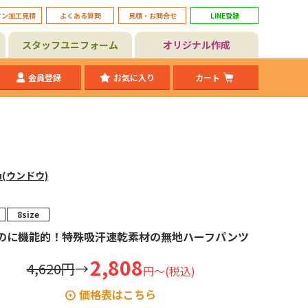
タン加工見積
よくある質問
見積・お問合せ
LINE登録
スタッフユニフォーム
オリジナル作成
会員登録
お気に入り
カート
u(ウンドウ)
8size
のに機能的！特殊吸汗速乾素材の無地ハーフパンツ
2,808
4,620円
→
円～(税込)
価格表はこちら