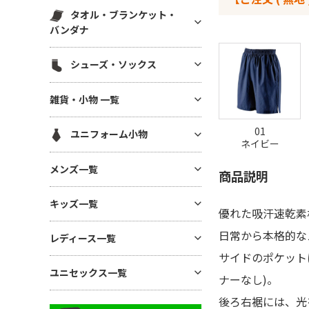
スウェットパンツ(裏毛)
マグカップ・湯呑
帆前掛け
エコ素材(SDGs) バッグ・ポー
タオル・ブランケット・
ハット
白衣・医療用ジャケット
スウェットパンツ(裏起毛)
チ
ボトル・タンブラー
バンダナ
メッシュキャップ
ワンピース・ナースウエア
ワークパンツ
麻(ヘンプ)・ジュートバッグ
ステーショナリー
無地タオル
コットンキャップ
シューズ・ソックス
ドライ素材パンツ
ポーチ
アルバム・フォトフレーム
ブランケット
フラットバイザーキャップ
ジャージ パンツ
巾着
シューズ
キーホルダー
雑貨・小物 一覧
バンダナ(三角巾)・ハンカチ
キャスケット・ハンチング・ベ
コットン・T/Cパンツ
バッグその他
ソックス
モバイル・PC関連グッズ
レー
ハンカチタオル
GoodsAll
ナイロンパンツ
01
ユニフォーム小物
デスク雑貨
フェイスタオル
ネイビー
ミリタリーパンツ
生活雑貨
ネクタイ・コックタイ
マフラータオル
メンズ一覧
レギンス・スパッツ
商品説明
インテリア雑貨
三角巾
バスタオル
スカート
メンズTシャツ
時計
キッズ一覧
バンダナ・スカーフ
リストバンド
優れた吸汗速乾素
ジョガーパンツ
メンズ ドライTシャツ
暑さ・紫外線対策 / 保冷グッ
ユニフォーム帽子
キッズTシャツ
日常から本格的な
ズ・扇風機
その他ボトムス
レディース一覧
メンズ ポロシャツ
ベビー用アイテム
サイドのポケット
あったかグッズ・フリース
メンズ ドライポロシャツ
レディース Tシャツ
ユニセックス一覧
キッズ ドライTシャツ
ナーなし)。
傘・レイングッズ
メンズ トレーナー
レディース ドライTシャツ
キッズ ポロシャツ
ミラー
後ろ右裾には、光
ユニセックス Tシャツ
メンズ パーカー
レディース ポロシャツ