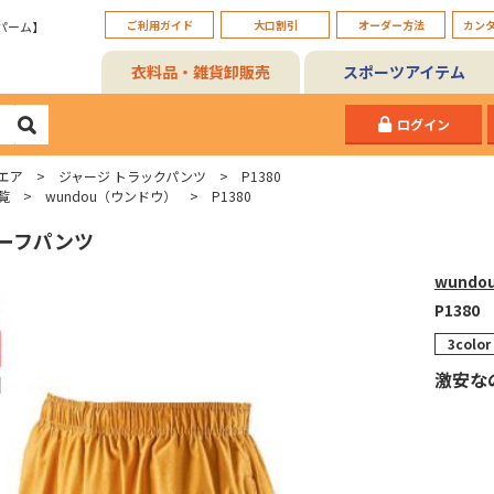
ご利用ガイド
大口割引
オーダー方法
カン
パーム】
衣料品・雑貨卸販売
スポーツアイテム
ログイン
エア
ジャージ トラックパンツ
P1380
覧
wundou（ウンドウ）
P1380
ーフパンツ
wundo
P1380
3color
激安な