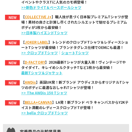
イベントやクラスTに人気のカモ柄登場！
>>新色ドライT＆ベースボールシャツ
【
COLLECTIVE J+
】職人技が息づく日本製プレミアムTシャツが登
NEW
場！素材の良さと計算し尽くされたシルエットで魅せるプレミアム
ボディが1枚から最安級！
>>日本製ハイエンドTシャツ
【
JOKER LABEL
】トレンドのクロップドTシャツ＆レディースショ
NEW
ートTシャツが最安級！ブランドタグレス仕様でOEMにも最適！
>> クロップドTシャツ
｜
ショートTシャツ
【
D-FACTORY
】2026最新Tシャツが大量入荷！ヴィンテージTや
NEW
タイダイT、キレイめシルクタッチTなど1枚から最安級！
最新Tシャツ＆ジャケット
【
AWDis
】英国UK発！新ブランド アウディスからオリジナルTシャ
NEW
ツのボディに最適なおしゃれTシャツが登場！
>> The AWDis 150 Tシャツ
【
BELLA+CANVAS
】LA発！新ブランド ベラ キャンバスからY2Kテ
NEW
イスト満載のレディースクロップドTが登場！
>> bella クロップドTシャツ
定番商品の比較早見表