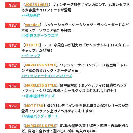
【
JOKER LABEL
】ヴィンテージ風デザインのロンT、丸洗いもでき
NEW
る大容量ナイロントートが登場！
>>秋冬新作
【
wundou
】ホッケーシャツ・ゲームシャツ・ラッシュガードなど
NEW
本格スポーツウェア新作も卸売！
>>新作スポーツウエア
【
FLEXFIT
】レトロな風合いが魅力の「オリジナルレトロスタイル
NEW
キャップ」が登場！
>>キャップ
【
MARKLESS STYLE
】ワッシャーナイロンシリーズ新登場！トレ
NEW
ンド感のあるバッグ・ポーチが入荷！
>>ワッシャーナイロンシリーズ
【
MARKLESS STYLE
】熱中症対策！夏ノベルティに最適なハンデ
NEW
ィファン・シリコン氷嚢・クールグッズに名入れもお任せ！
>>熱中症対策グッズ
【
MOTTERU
】機能性とデザイン性を兼ね備えた保冷シリーズが新
NEW
登場！ワンランク上のノベルティにおすすめ！
>>保冷バッグ・ポーチ
【
MARKLESS STYLE
】UV傘大量新入荷！遮光・遮熱・自動開閉な
NEW
ど、用途に合わせて選べるUV傘に名入れもOK！