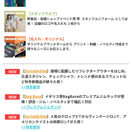
【スタッフウエア】
飲食店・各種ショップイベント用 等 スタッフユニフォーム として必
見！ 店舗のロゴや名入れも 1 枚から
【名入れ・オリジナル】
オリジナルブランドネームから プリント・刺繍・ノベルティ作成まで
様々なニーズにお応えします。
【
UnitedAthle
】環境に配慮したリフレクターアウターをはじめ、
NEW
王道スタジャン、チェックシャツ、トレンド感のあるスウェットな
ど秋冬新商品が続々入荷！
>>秋冬新作
【
Bag Base
】イギリス発BagBaseのプレミアムジムサックが登
NEW
場！部活・ジム・ノベルティまで幅広く対応
>>プレミアムジムサック
【
UnitedAthle
】人気のクロップドTからヴィンテージロンT、ア
NEW
メリカンテイストの肉厚ロンTが入荷！
>>秋冬新作