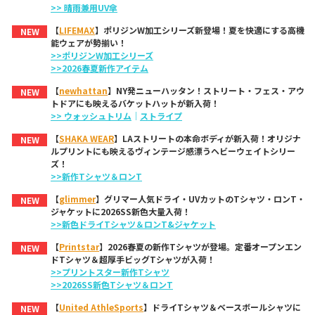
>> 晴雨兼用UV傘
【
LIFEMAX
】ポリジンW加工シリーズ新登場！夏を快適にする高機
NEW
能ウェアが勢揃い！
>>ポリジンW加工シリーズ
>>2026春夏新作アイテム
【
newhattan
】NY発ニューハッタン！ストリート・フェス・アウ
NEW
トドアにも映えるバケットハットが新入荷！
>> ウォッシュトリム
｜
ストライプ
【
SHAKA WEAR
】LAストリートの本命ボディが新入荷！オリジナ
NEW
ルプリントにも映えるヴィンテージ感漂うヘビーウェイトシリー
ズ！
>>新作Tシャツ＆ロンT
【
glimmer
】グリマー人気ドライ・UVカットのTシャツ・ロンT・
NEW
ジャケットに2026SS新色大量入荷！
>>新色ドライTシャツ＆ロンT&ジャケット
【
Printstar
】2026春夏の新作Tシャツが登場。定番オープンエン
NEW
ドTシャツ＆超厚手ビッグTシャツが入荷！
>>プリントスター新作Tシャツ
>>2026SS新色Tシャツ＆ロンT
【
United AthleSports
】ドライTシャツ＆ベースボールシャツに
NEW