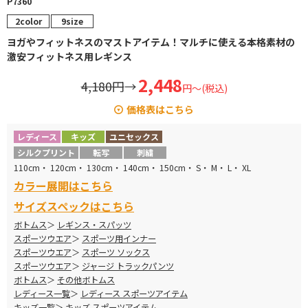
P7360
2color
9size
ヨガやフィットネスのマストアイテム！マルチに使える本格素材の
激安フィットネス用レギンス
2,448
4,180円
→
円～(税込)
価格表はこちら
110cm～150cm 3,740円→ 2,448円
レディース
キッズ
ユニセックス
S～XL 4,180円→ 2,736円
シルクプリント
転写
刺繍
110cm・ 120cm・ 130cm・ 140cm・ 150cm・ S・ M・ L・ XL
カラー展開はこちら
サイズスペックはこちら
ボトムス
レギンス・スパッツ
スポーツウエア
スポーツ用インナー
スポーツウエア
スポーツ ソックス
スポーツウエア
ジャージ トラックパンツ
ボトムス
その他ボトムス
レディース一覧
レディース スポーツアイテム
キッズ一覧
キッズ スポーツアイテム