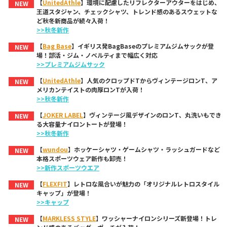
【
UnitedAthle
】環境に配慮したリフレクターアウターをはじめ、
NEW
王道スタジャン、チェックシャツ、トレンド感のあるスウェットな
ど秋冬新商品が続々入荷！
>>秋冬新作
【
Bag Base
】イギリス発BagBaseのプレミアムジムサックが登
NEW
場！部活・ジム・ノベルティまで幅広く対応
>>プレミアムジムサック
【
UnitedAthle
】人気のクロップドTからヴィンテージロンT、ア
NEW
メリカンテイストの肉厚ロンTが入荷！
>>秋冬新作
【
JOKER LABEL
】ヴィンテージ風デザインのロンT、丸洗いもでき
NEW
る大容量ナイロントートが登場！
>>秋冬新作
【
wundou
】ホッケーシャツ・ゲームシャツ・ラッシュガードなど
NEW
本格スポーツウェア新作も卸売！
>>新作スポーツウエア
【
FLEXFIT
】レトロな風合いが魅力の「オリジナルレトロスタイル
NEW
キャップ」が登場！
>>キャップ
【
MARKLESS STYLE
】ワッシャーナイロンシリーズ新登場！トレ
NEW