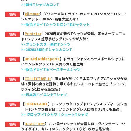
>>新作Tシャツ＆ロンT
【
glimmer
】グリマー人気ドライ・UVカットのTシャツ・ロンT・
NEW
ジャケットに2026SS新色大量入荷！
>>新色ドライTシャツ＆ロンT&ジャケット
【
Printstar
】2026春夏の新作Tシャツが登場。定番オープンエン
NEW
ドTシャツ＆超厚手ビッグTシャツが入荷！
>>プリントスター新作Tシャツ
>>2026SS新色Tシャツ＆ロンT
【
United AthleSports
】ドライTシャツ＆ベースボールシャツに
NEW
イベントやクラスTに人気のカモ柄登場！
>>新色ドライT＆ベースボールシャツ
【
COLLECTIVE J+
】職人技が息づく日本製プレミアムTシャツが登
NEW
場！素材の良さと計算し尽くされたシルエットで魅せるプレミアム
ボディが1枚から最安級！
>>日本製ハイエンドTシャツ
【
JOKER LABEL
】トレンドのクロップドTシャツ＆レディースショ
NEW
ートTシャツが最安級！ブランドタグレス仕様でOEMにも最適！
>> クロップドTシャツ
｜
ショートTシャツ
【
D-FACTORY
】2026最新Tシャツが大量入荷！ヴィンテージTや
NEW
タイダイT、キレイめシルクタッチTなど1枚から最安級！