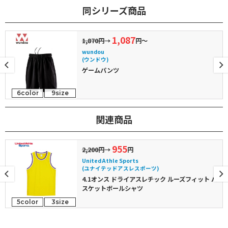
同シリーズ商品
1,087
1,870円
→
円～
wundou
(ウンドウ)
ゲームパンツ
6color
9size
関連商品
955
2,200円
→
円
United Athle Sports
(ユナイテッドアスレスポーツ)
4.1オンス ドライアスレチック ルーズフィット バ
スケットボールシャツ
5color
3size