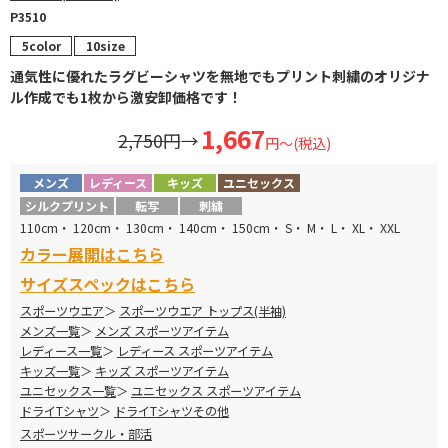
P3510
5color
10size
通気性に優れたラグビーシャツを無地でもプリント刺繍のオリジナ
ル作成でも1枚から激安卸価格です！
1,667
2,750円
→
円～(税込)
メンズ
レディース
キッズ
ユニセックス
シルクプリント
転写
刺繍
110cm・ 120cm・ 130cm・ 140cm・ 150cm・ S・ M・ L・ XL・ XXL
カラー展開はこちら
サイズスペックはこちら
スポーツウエア
スポーツウエア トップス(半袖)
メンズ一覧
メンズ スポーツアイテム
レディース一覧
レディース スポーツアイテム
キッズ一覧
キッズ スポーツアイテム
ユニセックス一覧
ユニセックス スポーツアイテム
ドライTシャツ
ドライTシャツその他
スポーツサークル・部活