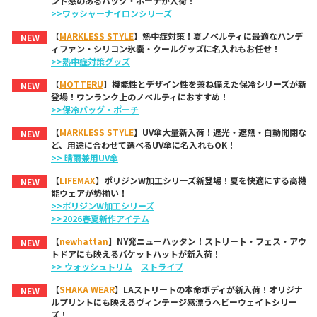
ンド感のあるバッグ・ポーチが入荷！
>>ワッシャーナイロンシリーズ
【
MARKLESS STYLE
】熱中症対策！夏ノベルティに最適なハンデ
NEW
ィファン・シリコン氷嚢・クールグッズに名入れもお任せ！
>>熱中症対策グッズ
【
MOTTERU
】機能性とデザイン性を兼ね備えた保冷シリーズが新
NEW
登場！ワンランク上のノベルティにおすすめ！
>>保冷バッグ・ポーチ
【
MARKLESS STYLE
】UV傘大量新入荷！遮光・遮熱・自動開閉な
NEW
ど、用途に合わせて選べるUV傘に名入れもOK！
>> 晴雨兼用UV傘
【
LIFEMAX
】ポリジンW加工シリーズ新登場！夏を快適にする高機
NEW
能ウェアが勢揃い！
>>ポリジンW加工シリーズ
>>2026春夏新作アイテム
【
newhattan
】NY発ニューハッタン！ストリート・フェス・アウ
NEW
トドアにも映えるバケットハットが新入荷！
>> ウォッシュトリム
｜
ストライプ
【
SHAKA WEAR
】LAストリートの本命ボディが新入荷！オリジナ
NEW
ルプリントにも映えるヴィンテージ感漂うヘビーウェイトシリー
ズ！