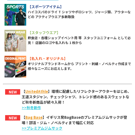
【スポーツアイテム】
ハイコスパのドライ T シャツやポロシャツ、ジャージ類、アウターな
どの アクティブウエア多数取扱
【スタッフウエア】
飲食店・各種ショップイベント用 等 スタッフユニフォーム として必
見！ 店舗のロゴや名入れも 1 枚から
【名入れ・オリジナル】
オリジナルブランドネームから プリント・刺繍・ノベルティ作成まで
様々なニーズにお応えします。
【
UnitedAthle
】環境に配慮したリフレクターアウターをはじめ、
NEW
王道スタジャン、チェックシャツ、トレンド感のあるスウェットな
ど秋冬新商品が続々入荷！
>>秋冬新作
【
Bag Base
】イギリス発BagBaseのプレミアムジムサックが登
NEW
場！部活・ジム・ノベルティまで幅広く対応
>>プレミアムジムサック