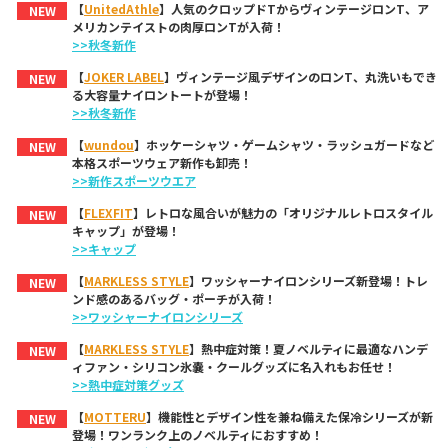
【
UnitedAthle
】人気のクロップドTからヴィンテージロンT、ア
NEW
メリカンテイストの肉厚ロンTが入荷！
>>秋冬新作
【
JOKER LABEL
】ヴィンテージ風デザインのロンT、丸洗いもでき
NEW
る大容量ナイロントートが登場！
>>秋冬新作
【
wundou
】ホッケーシャツ・ゲームシャツ・ラッシュガードなど
NEW
本格スポーツウェア新作も卸売！
>>新作スポーツウエア
【
FLEXFIT
】レトロな風合いが魅力の「オリジナルレトロスタイル
NEW
キャップ」が登場！
>>キャップ
【
MARKLESS STYLE
】ワッシャーナイロンシリーズ新登場！トレ
NEW
ンド感のあるバッグ・ポーチが入荷！
>>ワッシャーナイロンシリーズ
【
MARKLESS STYLE
】熱中症対策！夏ノベルティに最適なハンデ
NEW
ィファン・シリコン氷嚢・クールグッズに名入れもお任せ！
>>熱中症対策グッズ
【
MOTTERU
】機能性とデザイン性を兼ね備えた保冷シリーズが新
NEW
登場！ワンランク上のノベルティにおすすめ！