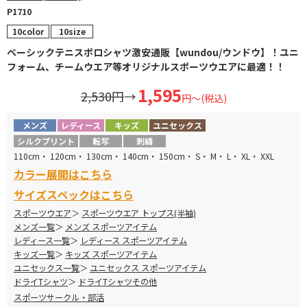
P1710
10color
10size
ベーシックテニスポロシャツ激安通販【wundou/ウンドウ】！ユニ
フォーム、チームウエア等オリジナルスポーツウエアに最適！！
1,595
2,530円
→
円～(税込)
メンズ
レディース
キッズ
ユニセックス
シルクプリント
転写
刺繍
110cm・ 120cm・ 130cm・ 140cm・ 150cm・ S・ M・ L・ XL・ XXL
カラー展開はこちら
サイズスペックはこちら
スポーツウエア
スポーツウエア トップス(半袖)
メンズ一覧
メンズ スポーツアイテム
レディース一覧
レディース スポーツアイテム
キッズ一覧
キッズ スポーツアイテム
ユニセックス一覧
ユニセックス スポーツアイテム
ドライTシャツ
ドライTシャツその他
スポーツサークル・部活