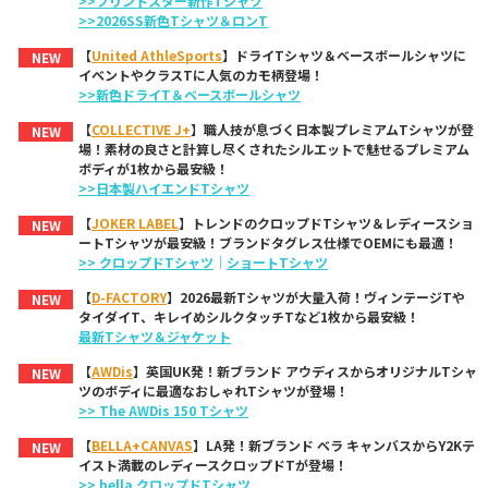
>>プリントスター新作Tシャツ
>>2026SS新色Tシャツ＆ロンT
【
United AthleSports
】ドライTシャツ＆ベースボールシャツに
NEW
イベントやクラスTに人気のカモ柄登場！
>>新色ドライT＆ベースボールシャツ
【
COLLECTIVE J+
】職人技が息づく日本製プレミアムTシャツが登
NEW
場！素材の良さと計算し尽くされたシルエットで魅せるプレミアム
ボディが1枚から最安級！
>>日本製ハイエンドTシャツ
【
JOKER LABEL
】トレンドのクロップドTシャツ＆レディースショ
NEW
ートTシャツが最安級！ブランドタグレス仕様でOEMにも最適！
>> クロップドTシャツ
｜
ショートTシャツ
【
D-FACTORY
】2026最新Tシャツが大量入荷！ヴィンテージTや
NEW
タイダイT、キレイめシルクタッチTなど1枚から最安級！
最新Tシャツ＆ジャケット
【
AWDis
】英国UK発！新ブランド アウディスからオリジナルTシャ
NEW
ツのボディに最適なおしゃれTシャツが登場！
>> The AWDis 150 Tシャツ
【
BELLA+CANVAS
】LA発！新ブランド ベラ キャンバスからY2Kテ
NEW
イスト満載のレディースクロップドTが登場！
>> bella クロップドTシャツ