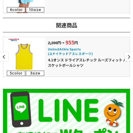
6color
10size
関連商品
955
2,200円
→
円
United Athle Sports
(ユナイテッドアスレスポーツ)
4.1オンス ドライアスレチック ルーズフィット バ
スケットボールシャツ
5color
3size