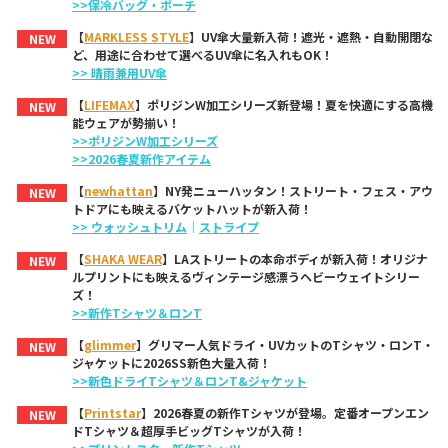
>>保冷バッグ・ポーチ
【
MARKLESS STYLE
】UV傘大量新入荷！遮光・遮熱・自動開閉な
NEW
ど、用途に合わせて選べるUV傘に名入れもOK！
>> 晴雨兼用UV傘
【
LIFEMAX
】ポリジンW加工シリーズ新登場！夏を快適にする高機
NEW
能ウェアが勢揃い！
>>ポリジンW加工シリーズ
>>2026春夏新作アイテム
【
newhattan
】NY発ニューハッタン！ストリート・フェス・アウ
NEW
トドアにも映えるバケットハットが新入荷！
>> ウォッシュトリム
｜
ストライプ
【
SHAKA WEAR
】LAストリートの本命ボディが新入荷！オリジナ
NEW
ルプリントにも映えるヴィンテージ感漂うヘビーウェイトシリー
ズ！
>>新作Tシャツ＆ロンT
【
glimmer
】グリマー人気ドライ・UVカットのTシャツ・ロンT・
NEW
ジャケットに2026SS新色大量入荷！
>>新色ドライTシャツ＆ロンT&ジャケット
【
Printstar
】2026春夏の新作Tシャツが登場。定番オープンエン
NEW
ドTシャツ＆超厚手ビッグTシャツが入荷！