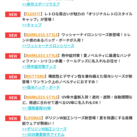
>>新作スポーツウエア
【
FLEXFIT
】レトロな風合いが魅力の「オリジナルレトロスタイル
NEW
キャップ」が登場！
>>キャップ
【
MARKLESS STYLE
】ワッシャーナイロンシリーズ新登場！トレ
NEW
ンド感のあるバッグ・ポーチが入荷！
>>ワッシャーナイロンシリーズ
【
MARKLESS STYLE
】熱中症対策！夏ノベルティに最適なハンデ
NEW
ィファン・シリコン氷嚢・クールグッズに名入れもお任せ！
>>熱中症対策グッズ
【
MOTTERU
】機能性とデザイン性を兼ね備えた保冷シリーズが新
NEW
登場！ワンランク上のノベルティにおすすめ！
>>保冷バッグ・ポーチ
【
MARKLESS STYLE
】UV傘大量新入荷！遮光・遮熱・自動開閉な
NEW
ど、用途に合わせて選べるUV傘に名入れもOK！
>> 晴雨兼用UV傘
【
LIFEMAX
】ポリジンW加工シリーズ新登場！夏を快適にする高機
NEW
能ウェアが勢揃い！
>>ポリジンW加工シリーズ
>>2026春夏新作アイテム