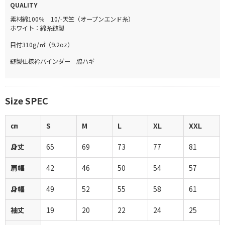
QUALITY
素材
綿100％ 10/-天竺（オープンエンド糸）
ホワイト：綿糸縫製
目付
310g/㎡（9.2oz）
縫製仕様
衿バインダー 脇ハギ
Size SPEC
㎝
S
M
L
XL
XXL
身丈
65
69
73
77
81
肩幅
42
46
50
54
57
身幅
49
52
55
58
61
袖丈
19
20
22
24
25