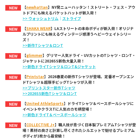
【
newhattan
】NY発ニューハッタン！ストリート・フェス・アウ
NEW
トドアにも映えるバケットハットが新入荷！
>> ウォッシュトリム
｜
ストライプ
【
SHAKA WEAR
】LAストリートの本命ボディが新入荷！オリジナ
NEW
ルプリントにも映えるヴィンテージ感漂うヘビーウェイトシリー
ズ！
>>新作Tシャツ＆ロンT
【
glimmer
】グリマー人気ドライ・UVカットのTシャツ・ロンT・
NEW
ジャケットに2026SS新色大量入荷！
>>新色ドライTシャツ＆ロンT&ジャケット
【
Printstar
】2026春夏の新作Tシャツが登場。定番オープンエン
NEW
ドTシャツ＆超厚手ビッグTシャツが入荷！
>>プリントスター新作Tシャツ
>>2026SS新色Tシャツ＆ロンT
【
United AthleSports
】ドライTシャツ＆ベースボールシャツに
NEW
イベントやクラスTに人気のカモ柄登場！
>>新色ドライT＆ベースボールシャツ
【
COLLECTIVE J+
】職人技が息づく日本製プレミアムTシャツが登
NEW
場！素材の良さと計算し尽くされたシルエットで魅せるプレミアム
ボディが1枚から最安級！