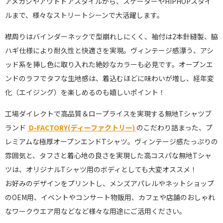
アメカジやアウトドアスタイルから、スケーターやHIPHOPスタイ
ルまで、様々なストリートシーンで大活躍します。
襟周りはバインダーネックで型崩れしにくく、袖付は2本針縫製、脇
ハギ仕様により耐久性と快適さを実現。ヴィンテージ感漂う、アシ
ッド系を挿し色に取り入れた絶妙なカラーも必見です。オープンエ
ンドのラフでタフな生地感は、着込むほどに味わいが増し、経年変
化（エイジング）を楽しめるのも嬉しいポイント！
工場ダイレクトで高品質＆ロープライスを実現する無地Tシャツブ
ランド
D-FACTORY(ディーファクトリー)
のこだわり詰まった、プ
レミアムな極厚オープンエンドTシャツ。ヴィンテージ感たっぷりの
雰囲気と、タフさと着心地の良さを実現した高コスパな無地Tシャ
ツは、オリジナルTシャツ用のボディとしても大変オススメ！
お好みのデザインをプリントし、メンズアパレルやネットショップ
のOEM用、イベントやコンサート物販用、カフェや店舗のおしゃれ
なワークウエア用などなど様々な用途にご活用ください。