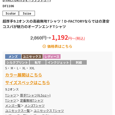
DF1106
5color
5size
超厚手9.2オンスの高級無地Tシャツ！D-FACTORYならではの激安
コスパが魅力のオープンエンドTシャツ
1,192
2,860円
→
円～(税込)
価格表はこちら
メンズ
ユニセックス
レディース
カラー
サイズ
定価
販売価格
シルクプリント
転写
インクジェット
刺繍
S・ M・ L・ XL・ XXL
S～XL
¥2
,860
→
¥1,192
カラー展開はこちら
ホワイト
XXL
¥
3,135
→
¥1,359
サイズスペックはこちら
9.2オンス
S～XL
¥
3,190
→
¥1,329
Tシャツ
厚手Tシャツ(6.5oz～)
カラー
Tシャツ
定番無地Tシャツ
XXL
¥
3,465
→
¥1,480
メンズ一覧
メンズTシャツ
ユニセックス一覧
ユニセックス Tシャツ