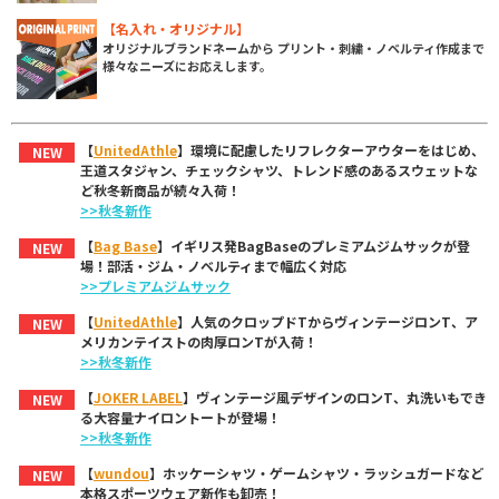
【名入れ・オリジナル】
オリジナルブランドネームから プリント・刺繍・ノベルティ作成まで
様々なニーズにお応えします。
【
UnitedAthle
】環境に配慮したリフレクターアウターをはじめ、
NEW
王道スタジャン、チェックシャツ、トレンド感のあるスウェットな
ど秋冬新商品が続々入荷！
>>秋冬新作
【
Bag Base
】イギリス発BagBaseのプレミアムジムサックが登
NEW
場！部活・ジム・ノベルティまで幅広く対応
>>プレミアムジムサック
【
UnitedAthle
】人気のクロップドTからヴィンテージロンT、ア
NEW
メリカンテイストの肉厚ロンTが入荷！
>>秋冬新作
【
JOKER LABEL
】ヴィンテージ風デザインのロンT、丸洗いもでき
NEW
る大容量ナイロントートが登場！
>>秋冬新作
【
wundou
】ホッケーシャツ・ゲームシャツ・ラッシュガードなど
NEW
本格スポーツウェア新作も卸売！