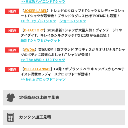
>>日本製ハイエンドTシャツ
【
JOKER LABEL
】トレンドのクロップドTシャツ＆レディースショ
NEW
ートTシャツが最安級！ブランドタグレス仕様でOEMにも最適！
>> クロップドTシャツ
｜
ショートTシャツ
【
D-FACTORY
】2026最新Tシャツが大量入荷！ヴィンテージTや
NEW
タイダイT、キレイめシルクタッチTなど1枚から最安級！
最新Tシャツ＆ジャケット
【
AWDis
】英国UK発！新ブランド アウディスからオリジナルTシャ
NEW
ツのボディに最適なおしゃれTシャツが登場！
>> The AWDis 150 Tシャツ
【
BELLA+CANVAS
】LA発！新ブランド ベラ キャンバスからY2Kテ
NEW
イスト満載のレディースクロップドTが登場！
>> bella クロップドTシャツ
定番商品の比較早見表
カンタン加工見積