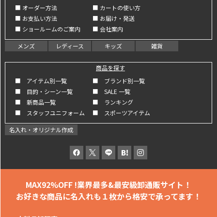
■ オーダー方法
■ カートの使い方
■ お支払い方法
■ お届け・発送
■ ショールームのご案内
■ 会社案内
メンズ
レディース
キッズ
雑貨
商品を探す
■ アイテム別一覧
■ ブランド別一覧
■ 目的・シーン一覧
■ SALE 一覧
■ 新商品一覧
■ ランキング
■ スタッフユニフォーム
■ スポーツアイテム
名入れ・オリジナル作成
MAX92%OFF !
業界最多&最安級卸通販サイト！
お好きな商品に名入れも
１枚から格安で承ってます！