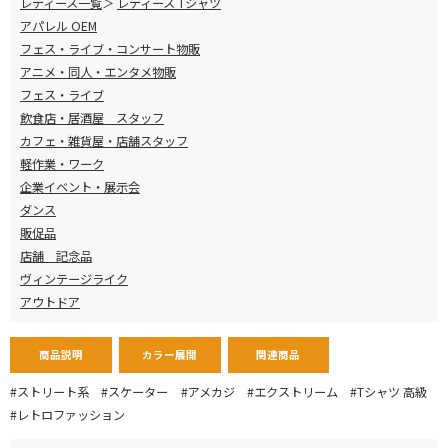
レディース一覧
レディース Tシャツ
アパレル OEM
フェス・ライブ・コンサート物販
アニメ・同人・エンタメ物販
フェス・ライブ
飲食店・居酒屋 スタッフ
カフェ・雑貨屋・店舗スタッフ
軽作業・ワーク
企業イベント・展示会
ダンス
販促品
店舗 記念品
ヴィンテージライク
アウトドア
商品説明
カラー展開
関連商品
#ストリート系
#スケーター
#アメカジ
#エクストリーム
#Tシャツ 高級
#レトロファッション