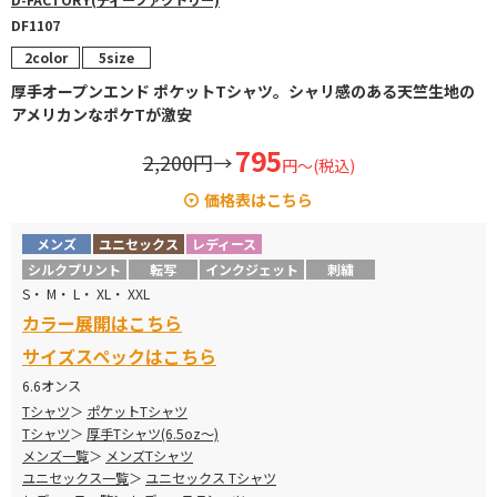
DF1107
2color
5size
厚手オープンエンド ポケットTシャツ。シャリ感のある天竺生地の
アメリカンなポケTが激安
795
2,200円
→
円～(税込)
価格表はこちら
メンズ
ユニセックス
レディース
カラー
サイズ
定価
販売価格
シルクプリント
転写
インクジェット
刺繍
S・ M・ L・ XL・ XXL
S～XL
¥
1,760
→
¥795
カラー展開はこちら
ホワイト
XXL
¥
2,090
→
¥936
サイズスペックはこちら
6.6オンス
S～XL
¥
1,870
→
¥861
Tシャツ
ポケットTシャツ
カラー
Tシャツ
厚手Tシャツ(6.5oz～)
XXL
¥2
,200
→
¥1,012
メンズ一覧
メンズTシャツ
ユニセックス一覧
ユニセックス Tシャツ