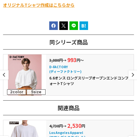
オリジナルTシャツ作成はこちらから
同シリーズ商品
993
3,080円
→
円～
D-FACTORY
(ディーファクトリー)
6.6オンス ロングスリーブオープンエンドコンフ
ォートTシャツ
2color
5size
関連商品
2,530
4,730円
→
円
Los Angeles Apparel