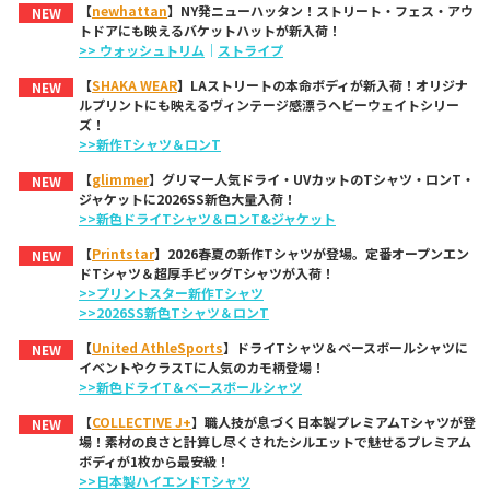
【
newhattan
】NY発ニューハッタン！ストリート・フェス・アウ
NEW
トドアにも映えるバケットハットが新入荷！
>> ウォッシュトリム
｜
ストライプ
【
SHAKA WEAR
】LAストリートの本命ボディが新入荷！オリジナ
NEW
ルプリントにも映えるヴィンテージ感漂うヘビーウェイトシリー
ズ！
>>新作Tシャツ＆ロンT
【
glimmer
】グリマー人気ドライ・UVカットのTシャツ・ロンT・
NEW
ジャケットに2026SS新色大量入荷！
>>新色ドライTシャツ＆ロンT&ジャケット
【
Printstar
】2026春夏の新作Tシャツが登場。定番オープンエン
NEW
ドTシャツ＆超厚手ビッグTシャツが入荷！
>>プリントスター新作Tシャツ
>>2026SS新色Tシャツ＆ロンT
【
United AthleSports
】ドライTシャツ＆ベースボールシャツに
NEW
イベントやクラスTに人気のカモ柄登場！
>>新色ドライT＆ベースボールシャツ
【
COLLECTIVE J+
】職人技が息づく日本製プレミアムTシャツが登
NEW
場！素材の良さと計算し尽くされたシルエットで魅せるプレミアム
ボディが1枚から最安級！
>>日本製ハイエンドTシャツ