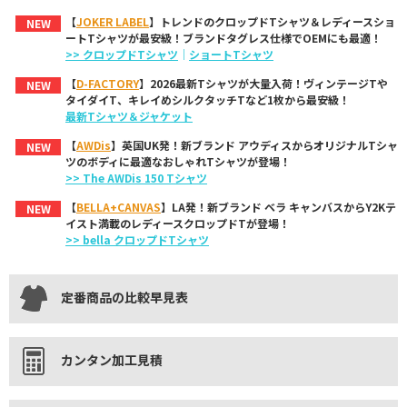
【
JOKER LABEL
】トレンドのクロップドTシャツ＆レディースショ
NEW
ートTシャツが最安級！ブランドタグレス仕様でOEMにも最適！
>> クロップドTシャツ
｜
ショートTシャツ
【
D-FACTORY
】2026最新Tシャツが大量入荷！ヴィンテージTや
NEW
タイダイT、キレイめシルクタッチTなど1枚から最安級！
最新Tシャツ＆ジャケット
【
AWDis
】英国UK発！新ブランド アウディスからオリジナルTシャ
NEW
ツのボディに最適なおしゃれTシャツが登場！
>> The AWDis 150 Tシャツ
【
BELLA+CANVAS
】LA発！新ブランド ベラ キャンバスからY2Kテ
NEW
イスト満載のレディースクロップドTが登場！
>> bella クロップドTシャツ
定番商品の比較早見表
カンタン加工見積