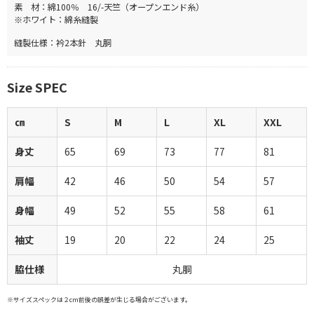
素 材：綿100％ 16/-天竺（オープンエンド糸）
※ホワイト：綿糸縫製
縫製仕様：衿2本針 丸胴
Size SPEC
㎝
S
M
L
XL
XXL
身丈
65
69
73
77
81
肩幅
42
46
50
54
57
身幅
49
52
55
58
61
袖丈
19
20
22
24
25
脇仕様
丸胴
※サイズスペックは２cm前後の誤差が生じる場合がございます。