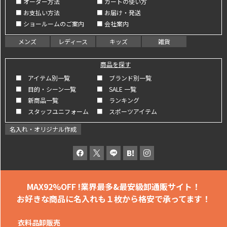
■ オーダー方法
■ カートの使い方
■ お支払い方法
■ お届け・発送
■ ショールームのご案内
■ 会社案内
メンズ
レディース
キッズ
雑貨
商品を探す
■ アイテム別一覧
■ ブランド別一覧
■ 目的・シーン一覧
■ SALE 一覧
■ 新商品一覧
■ ランキング
■ スタッフユニフォーム
■ スポーツアイテム
名入れ・オリジナル作成
MAX92%OFF !
業界最多&最安級卸通販サイト！
お好きな商品に名入れも
１枚から格安で承ってます！
衣料品卸販売