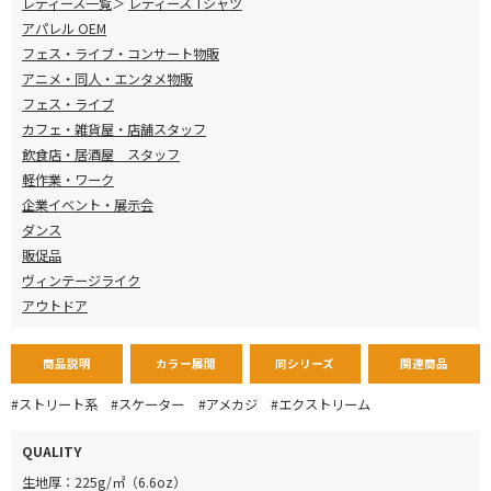
レディース一覧
レディース Tシャツ
アパレル OEM
フェス・ライブ・コンサート物販
アニメ・同人・エンタメ物販
フェス・ライブ
カフェ・雑貨屋・店舗スタッフ
飲食店・居酒屋 スタッフ
軽作業・ワーク
企業イベント・展示会
ダンス
販促品
ヴィンテージライク
アウトドア
商品説明
カラー展開
同シリーズ
関連商品
#ストリート系
#スケーター
#アメカジ
#エクストリーム
QUALITY
生地厚：225g/㎡（6.6oz）