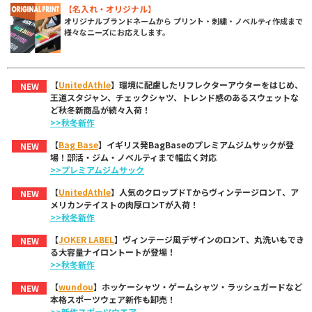
【名入れ・オリジナル】
オリジナルブランドネームから プリント・刺繍・ノベルティ作成まで
様々なニーズにお応えします。
【
UnitedAthle
】環境に配慮したリフレクターアウターをはじめ、
NEW
王道スタジャン、チェックシャツ、トレンド感のあるスウェットな
ど秋冬新商品が続々入荷！
>>秋冬新作
【
Bag Base
】イギリス発BagBaseのプレミアムジムサックが登
NEW
場！部活・ジム・ノベルティまで幅広く対応
>>プレミアムジムサック
【
UnitedAthle
】人気のクロップドTからヴィンテージロンT、ア
NEW
メリカンテイストの肉厚ロンTが入荷！
>>秋冬新作
【
JOKER LABEL
】ヴィンテージ風デザインのロンT、丸洗いもでき
NEW
る大容量ナイロントートが登場！
>>秋冬新作
【
wundou
】ホッケーシャツ・ゲームシャツ・ラッシュガードなど
NEW
本格スポーツウェア新作も卸売！
>>新作スポーツウエア