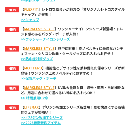
【
FLEXFIT
】レトロな風合いが魅力の「オリジナルレトロスタイル
NEW
キャップ」が登場！
>>キャップ
【
MARKLESS STYLE
】ワッシャーナイロンシリーズ新登場！トレ
NEW
ンド感のあるバッグ・ポーチが入荷！
>>ワッシャーナイロンシリーズ
【
MARKLESS STYLE
】熱中症対策！夏ノベルティに最適なハンデ
NEW
ィファン・シリコン氷嚢・クールグッズに名入れもお任せ！
>>熱中症対策グッズ
【
MOTTERU
】機能性とデザイン性を兼ね備えた保冷シリーズが新
NEW
登場！ワンランク上のノベルティにおすすめ！
>>保冷バッグ・ポーチ
【
MARKLESS STYLE
】UV傘大量新入荷！遮光・遮熱・自動開閉な
NEW
ど、用途に合わせて選べるUV傘に名入れもOK！
>> 晴雨兼用UV傘
【
LIFEMAX
】ポリジンW加工シリーズ新登場！夏を快適にする高機
NEW
能ウェアが勢揃い！
>>ポリジンW加工シリーズ
>>2026春夏新作アイテム