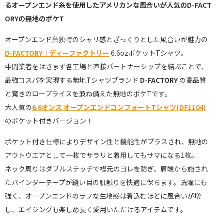
るオープンエンド糸を使用したアメリカンな風合いが人気のD-FACT
ORYの無地のポケT
オープンエンド糸独特のシャリ感とざっくりとした風合いが魅力の
D-FACTORY｜ディーファクトリー
6.6ozポケットTシャツ。
中間業者をはさまず各工場と直接パートナーシップを結ぶことで、
最強コスパを実現する無地Tシャツブランド
D-FACTORY
の高品質
と驚きのロープライスを兼ね備えた無地のポケTです。
大人気の
6.6オンス オープンエンドコンフォートTシャツ(DF1104)
のポケット付きバージョン！
ポケット付き仕様によりデザイン性と機能性がプラスされ、無地の
アウトウエアとして一枚でサラリと着用してもサマになる1枚。
ネック周りはダブルステッチで襟元のヨレを防ぎ、肩端から施され
たバインダーテープが縫い目の肌触りを快適に保ちます。洗濯にも
強く、オープンエンドのラフな生地感は着込むほどに風合いが増
し、エイジングも楽しめ長く愛用いただけるアイテムです。