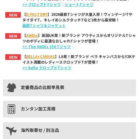
>> クロップドTシャツ
｜
ショートTシャツ
【
D-FACTORY
】2026最新Tシャツが大量入荷！ヴィンテージTや
NEW
タイダイT、キレイめシルクタッチTなど1枚から最安級！
最新Tシャツ＆ジャケット
【
AWDis
】英国UK発！新ブランド アウディスからオリジナルTシャ
NEW
ツのボディに最適なおしゃれTシャツが登場！
>> The AWDis 150 Tシャツ
【
BELLA+CANVAS
】LA発！新ブランド ベラ キャンバスからY2Kテ
NEW
イスト満載のレディースクロップドTが登場！
>> bella クロップドTシャツ
定番商品の比較早見表
カンタン加工見積
海外取寄せ / 別注品