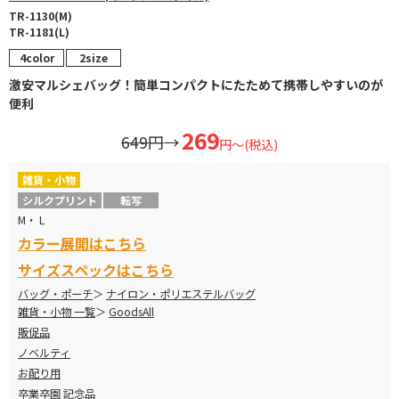
TR-1130(M)
TR-1181(L)
4color
2size
激安マルシェバッグ！簡単コンパクトにたためて携帯しやすいのが
便利
269
649円
→
円～(税込)
雑貨・小物
シルクプリント
転写
M・ L
カラー展開はこちら
サイズスペックはこちら
バッグ・ポーチ
ナイロン・ポリエステルバッグ
雑貨・小物 一覧
GoodsAll
販促品
ノベルティ
お配り用
卒業卒園 記念品