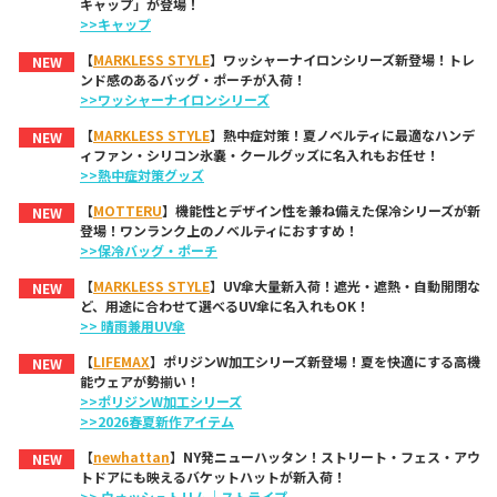
キャップ」が登場！
>>キャップ
【
MARKLESS STYLE
】ワッシャーナイロンシリーズ新登場！トレ
NEW
ンド感のあるバッグ・ポーチが入荷！
>>ワッシャーナイロンシリーズ
【
MARKLESS STYLE
】熱中症対策！夏ノベルティに最適なハンデ
NEW
ィファン・シリコン氷嚢・クールグッズに名入れもお任せ！
>>熱中症対策グッズ
【
MOTTERU
】機能性とデザイン性を兼ね備えた保冷シリーズが新
NEW
登場！ワンランク上のノベルティにおすすめ！
>>保冷バッグ・ポーチ
【
MARKLESS STYLE
】UV傘大量新入荷！遮光・遮熱・自動開閉な
NEW
ど、用途に合わせて選べるUV傘に名入れもOK！
>> 晴雨兼用UV傘
【
LIFEMAX
】ポリジンW加工シリーズ新登場！夏を快適にする高機
NEW
能ウェアが勢揃い！
>>ポリジンW加工シリーズ
>>2026春夏新作アイテム
【
newhattan
】NY発ニューハッタン！ストリート・フェス・アウ
NEW
トドアにも映えるバケットハットが新入荷！
>> ウォッシュトリム
｜
ストライプ