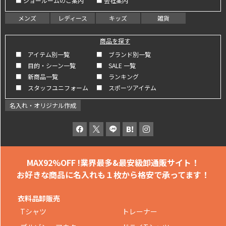
■ ショールームのご案内
■ 会社案内
メンズ
レディース
キッズ
雑貨
商品を探す
■ アイテム別一覧
■ ブランド別一覧
■ 目的・シーン一覧
■ SALE 一覧
■ 新商品一覧
■ ランキング
■ スタッフユニフォーム
■ スポーツアイテム
名入れ・オリジナル作成
MAX92%OFF !
業界最多&最安級卸通販サイト！
お好きな商品に名入れも
１枚から格安で承ってます！
衣料品卸販売
Tシャツ
トレーナー