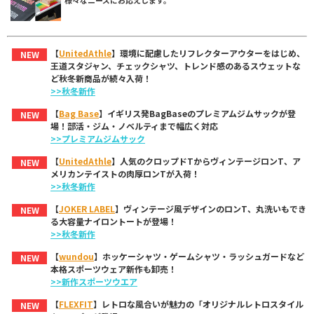
様々なニーズにお応えします。
【
UnitedAthle
】環境に配慮したリフレクターアウターをはじめ、
NEW
王道スタジャン、チェックシャツ、トレンド感のあるスウェットな
ど秋冬新商品が続々入荷！
>>秋冬新作
【
Bag Base
】イギリス発BagBaseのプレミアムジムサックが登
NEW
場！部活・ジム・ノベルティまで幅広く対応
>>プレミアムジムサック
【
UnitedAthle
】人気のクロップドTからヴィンテージロンT、ア
NEW
メリカンテイストの肉厚ロンTが入荷！
>>秋冬新作
【
JOKER LABEL
】ヴィンテージ風デザインのロンT、丸洗いもでき
NEW
る大容量ナイロントートが登場！
>>秋冬新作
【
wundou
】ホッケーシャツ・ゲームシャツ・ラッシュガードなど
NEW
本格スポーツウェア新作も卸売！
>>新作スポーツウエア
【
FLEXFIT
】レトロな風合いが魅力の「オリジナルレトロスタイル
NEW