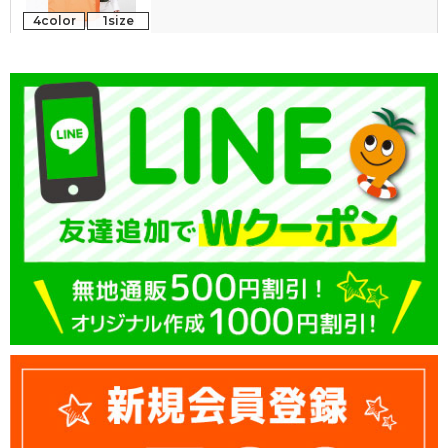
4color
1size