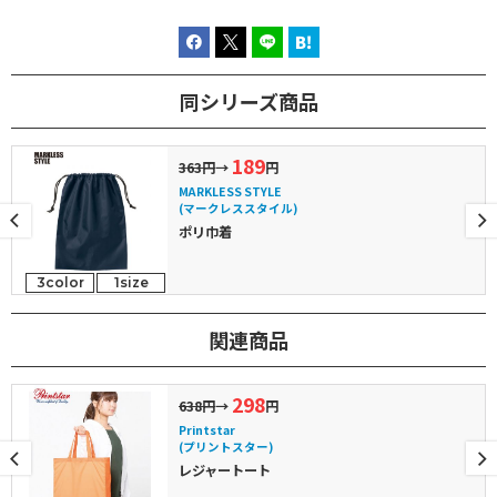
同シリーズ商品
189
363円
→
円
MARKLESS STYLE
(マークレススタイル)
ポリ巾着
3color
1size
関連商品
298
638円
→
円
Printstar
(プリントスター)
レジャートート