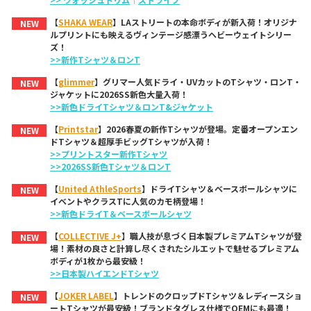
【
SHAKA WEAR
】LAストリートの本命ボディが新入荷！オリジナ
NEW
ルプリントにも映えるヴィンテージ感漂うヘビーウェイトシリー
ズ！
>>新作Tシャツ＆ロンT
【
glimmer
】グリマー人気ドライ・UVカットのTシャツ・ロンT・
NEW
ジャケットに2026SS新色大量入荷！
>>新色ドライTシャツ＆ロンT&ジャケット
【
Printstar
】2026春夏の新作Tシャツが登場。定番オープンエン
NEW
ドTシャツ＆超厚手ビッグTシャツが入荷！
>>プリントスター新作Tシャツ
>>2026SS新色Tシャツ＆ロンT
【
United AthleSports
】ドライTシャツ＆ベースボールシャツに
NEW
イベントやクラスTに人気のカモ柄登場！
>>新色ドライT＆ベースボールシャツ
【
COLLECTIVE J+
】職人技が息づく日本製プレミアムTシャツが登
NEW
場！素材の良さと計算し尽くされたシルエットで魅せるプレミアム
ボディが1枚から最安級！
>>日本製ハイエンドTシャツ
【
JOKER LABEL
】トレンドのクロップドTシャツ＆レディースショ
NEW
ートTシャツが最安級！ブランドタグレス仕様でOEMにも最適！