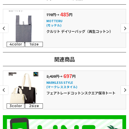
485
770円
→
円
MOTTERU
(モッテル)
クルリト デイリーバッグ（再生コットン）
4color
1size
関連商品
697
2,420円
→
円
MARKLESS STYLE
(マークレススタイル)
フェアトレードコットンスクエア保冷トート
3color
2size