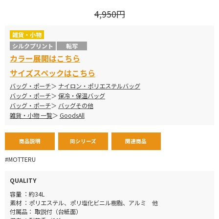
4,950円
雑貨・小物
シルクプリント
転写
カラー展開はこちら
サイズスペックはこちら
バッグ・ポーチ
ナイロン・ポリエステルバッグ
バッグ・ポーチ
保冷・保温バッグ
バッグ・ポーチ
バッグその他
雑貨・小物 一覧
GoodsAll
商品説明
同シリーズ
関連商品
#MOTTERU
QUALITY
容量 ：約34L
素材 ：ポリエステル、ポリ塩化ビニル樹脂、アルミ 他
付属品： 取説付（台紙面）