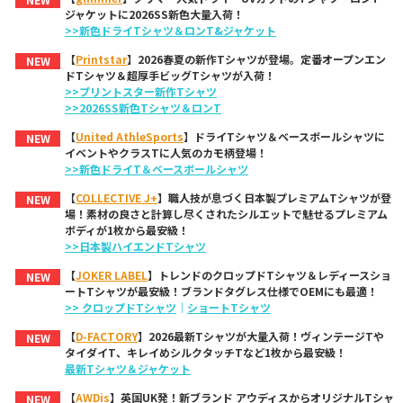
ジャケットに2026SS新色大量入荷！
>>新色ドライTシャツ＆ロンT&ジャケット
【
Printstar
】2026春夏の新作Tシャツが登場。定番オープンエン
NEW
ドTシャツ＆超厚手ビッグTシャツが入荷！
>>プリントスター新作Tシャツ
>>2026SS新色Tシャツ＆ロンT
【
United AthleSports
】ドライTシャツ＆ベースボールシャツに
NEW
イベントやクラスTに人気のカモ柄登場！
>>新色ドライT＆ベースボールシャツ
【
COLLECTIVE J+
】職人技が息づく日本製プレミアムTシャツが登
NEW
場！素材の良さと計算し尽くされたシルエットで魅せるプレミアム
ボディが1枚から最安級！
>>日本製ハイエンドTシャツ
【
JOKER LABEL
】トレンドのクロップドTシャツ＆レディースショ
NEW
ートTシャツが最安級！ブランドタグレス仕様でOEMにも最適！
>> クロップドTシャツ
｜
ショートTシャツ
【
D-FACTORY
】2026最新Tシャツが大量入荷！ヴィンテージTや
NEW
タイダイT、キレイめシルクタッチTなど1枚から最安級！
最新Tシャツ＆ジャケット
【
AWDis
】英国UK発！新ブランド アウディスからオリジナルTシャ
NEW