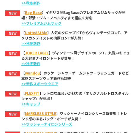
>>秋冬新作
【
Bag Base
】イギリス発BagBaseのプレミアムジムサックが登
NEW
場！部活・ジム・ノベルティまで幅広く対応
>>プレミアムジムサック
【
UnitedAthle
】人気のクロップドTからヴィンテージロンT、ア
NEW
メリカンテイストの肉厚ロンTが入荷！
>>秋冬新作
【
JOKER LABEL
】ヴィンテージ風デザインのロンT、丸洗いもでき
NEW
る大容量ナイロントートが登場！
>>秋冬新作
【
wundou
】ホッケーシャツ・ゲームシャツ・ラッシュガードなど
NEW
本格スポーツウェア新作も卸売！
>>新作スポーツウエア
【
FLEXFIT
】レトロな風合いが魅力の「オリジナルレトロスタイル
NEW
キャップ」が登場！
>>キャップ
【
MARKLESS STYLE
】ワッシャーナイロンシリーズ新登場！トレ
NEW
ンド感のあるバッグ・ポーチが入荷！
>>ワッシャーナイロンシリーズ