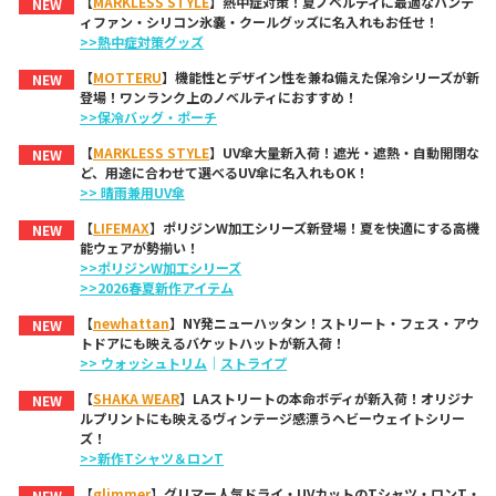
【
MARKLESS STYLE
】熱中症対策！夏ノベルティに最適なハンデ
NEW
ィファン・シリコン氷嚢・クールグッズに名入れもお任せ！
>>熱中症対策グッズ
【
MOTTERU
】機能性とデザイン性を兼ね備えた保冷シリーズが新
NEW
登場！ワンランク上のノベルティにおすすめ！
>>保冷バッグ・ポーチ
【
MARKLESS STYLE
】UV傘大量新入荷！遮光・遮熱・自動開閉な
NEW
ど、用途に合わせて選べるUV傘に名入れもOK！
>> 晴雨兼用UV傘
【
LIFEMAX
】ポリジンW加工シリーズ新登場！夏を快適にする高機
NEW
能ウェアが勢揃い！
>>ポリジンW加工シリーズ
>>2026春夏新作アイテム
【
newhattan
】NY発ニューハッタン！ストリート・フェス・アウ
NEW
トドアにも映えるバケットハットが新入荷！
>> ウォッシュトリム
｜
ストライプ
【
SHAKA WEAR
】LAストリートの本命ボディが新入荷！オリジナ
NEW
ルプリントにも映えるヴィンテージ感漂うヘビーウェイトシリー
ズ！
>>新作Tシャツ＆ロンT
【
glimmer
】グリマー人気ドライ・UVカットのTシャツ・ロンT・
NEW