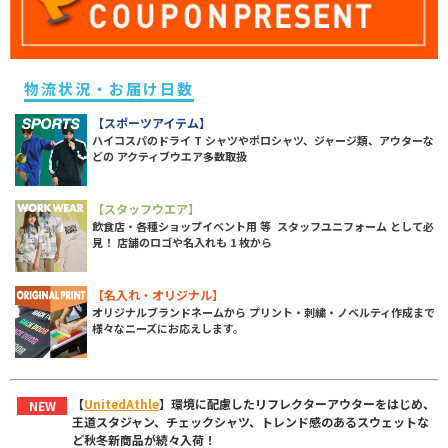
物流状況・お届け日数
【スポーツアイテム】
ハイコスパのドライ T シャツやポロシャツ、ジャージ類、アウターな
どの アクティブウエア多数取扱
【スタッフウエア】
飲食店・各種ショップイベント用 等 スタッフユニフォーム として必
見！ 店舗のロゴや名入れも 1 枚から
【名入れ・オリジナル】
オリジナルブランドネームから プリント・刺繍・ノベルティ作成まで
様々なニーズにお応えします。
【
UnitedAthle
】環境に配慮したリフレクターアウターをはじめ、
NEW
王道スタジャン、チェックシャツ、トレンド感のあるスウェットな
ど秋冬新商品が続々入荷！