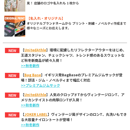
見！ 店舗のロゴや名入れも 1 枚から
【名入れ・オリジナル】
オリジナルブランドネームから プリント・刺繍・ノベルティ作成まで
様々なニーズにお応えします。
【
UnitedAthle
】環境に配慮したリフレクターアウターをはじめ、
NEW
王道スタジャン、チェックシャツ、トレンド感のあるスウェットな
ど秋冬新商品が続々入荷！
>>秋冬新作
【
Bag Base
】イギリス発BagBaseのプレミアムジムサックが登
NEW
場！部活・ジム・ノベルティまで幅広く対応
>>プレミアムジムサック
【
UnitedAthle
】人気のクロップドTからヴィンテージロンT、ア
NEW
メリカンテイストの肉厚ロンTが入荷！
>>秋冬新作
【
JOKER LABEL
】ヴィンテージ風デザインのロンT、丸洗いもでき
NEW
る大容量ナイロントートが登場！
>>秋冬新作