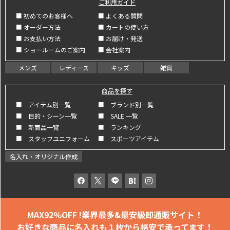
ご利用ガイド
■ 初めてのお客様へ
■ よくある質問
■ オーダー方法
■ カートの使い方
■ お支払い方法
■ お届け・発送
■ ショールームのご案内
■ 会社案内
メンズ
レディース
キッズ
雑貨
商品を探す
■ アイテム別一覧
■ ブランド別一覧
■ 目的・シーン一覧
■ SALE 一覧
■ 新商品一覧
■ ランキング
■ スタッフユニフォーム
■ スポーツアイテム
名入れ・オリジナル作成
MAX92%OFF !
業界最多&最安級卸通販サイト！
お好きな商品に名入れも
１枚から格安で承ってます！