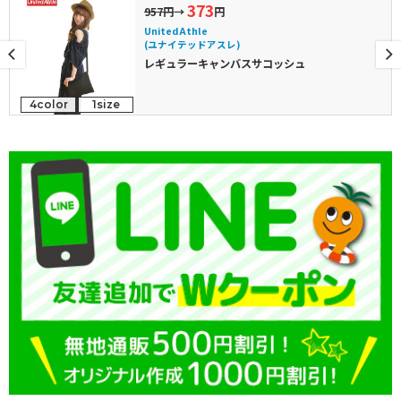
373
957円
→
円
United Athle
(ユナイテッドアスレ)
レギュラーキャンバスサコッシュ
4color
1size