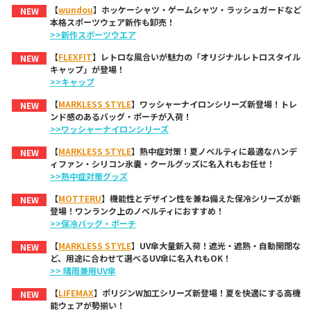
【
wundou
】ホッケーシャツ・ゲームシャツ・ラッシュガードなど
NEW
本格スポーツウェア新作も卸売！
>>新作スポーツウエア
【
FLEXFIT
】レトロな風合いが魅力の「オリジナルレトロスタイル
NEW
キャップ」が登場！
>>キャップ
【
MARKLESS STYLE
】ワッシャーナイロンシリーズ新登場！トレ
NEW
ンド感のあるバッグ・ポーチが入荷！
>>ワッシャーナイロンシリーズ
【
MARKLESS STYLE
】熱中症対策！夏ノベルティに最適なハンデ
NEW
ィファン・シリコン氷嚢・クールグッズに名入れもお任せ！
>>熱中症対策グッズ
【
MOTTERU
】機能性とデザイン性を兼ね備えた保冷シリーズが新
NEW
登場！ワンランク上のノベルティにおすすめ！
>>保冷バッグ・ポーチ
【
MARKLESS STYLE
】UV傘大量新入荷！遮光・遮熱・自動開閉な
NEW
ど、用途に合わせて選べるUV傘に名入れもOK！
>> 晴雨兼用UV傘
【
LIFEMAX
】ポリジンW加工シリーズ新登場！夏を快適にする高機
NEW
能ウェアが勢揃い！