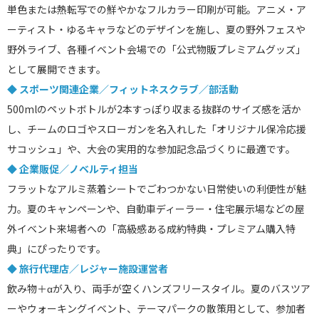
単色または熱転写での鮮やかなフルカラー印刷が可能。アニメ・ア
ーティスト・ゆるキャラなどのデザインを施し、夏の野外フェスや
野外ライブ、各種イベント会場での「公式物販プレミアムグッズ」
として展開できます。
◆ スポーツ関連企業／フィットネスクラブ／部活動
500mlのペットボトルが2本すっぽり収まる抜群のサイズ感を活か
し、チームのロゴやスローガンを名入れした「オリジナル保冷応援
サコッシュ」や、大会の実用的な参加記念品づくりに最適です。
◆ 企業販促／ノベルティ担当
フラットなアルミ蒸着シートでごわつかない日常使いの利便性が魅
力。夏のキャンペーンや、自動車ディーラー・住宅展示場などの屋
外イベント来場者への「高級感ある成約特典・プレミアム購入特
典」にぴったりです。
◆ 旅行代理店／レジャー施設運営者
飲み物＋αが入り、両手が空くハンズフリースタイル。夏のバスツア
ーやウォーキングイベント、テーマパークの散策用として、参加者