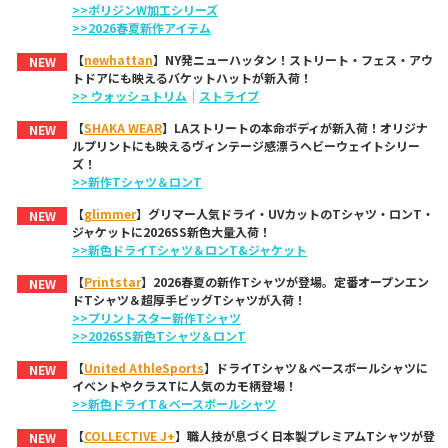
>>ポリジンW加工シリーズ
>>2026春夏新作アイテム
【
newhattan
】NY発ニューハッタン！ストリート・フェス・アウ
NEW
トドアにも映えるバケットハットが新入荷！
>> ウォッシュトリム
｜
ストライプ
【
SHAKA WEAR
】LAストリートの本命ボディが新入荷！オリジナ
NEW
ルプリントにも映えるヴィンテージ感漂うヘビーウェイトシリー
ズ！
>>新作Tシャツ＆ロンT
【
glimmer
】グリマー人気ドライ・UVカットのTシャツ・ロンT・
NEW
ジャケットに2026SS新色大量入荷！
>>新色ドライTシャツ＆ロンT&ジャケット
【
Printstar
】2026春夏の新作Tシャツが登場。定番オープンエン
NEW
ドTシャツ＆超厚手ビッグTシャツが入荷！
>>プリントスター新作Tシャツ
>>2026SS新色Tシャツ＆ロンT
【
United AthleSports
】ドライTシャツ＆ベースボールシャツに
NEW
イベントやクラスTに人気のカモ柄登場！
>>新色ドライT＆ベースボールシャツ
【
COLLECTIVE J+
】職人技が息づく日本製プレミアムTシャツが登
NEW