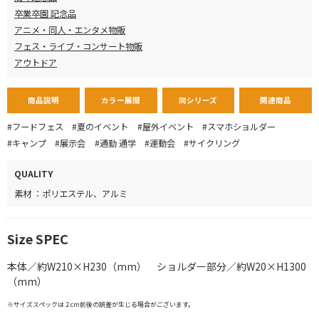
卒業卒園 記念品
アニメ・同人・エンタメ物販
フェス・ライブ・コンサート物販
アウトドア
商品説明
カラー展開
同シリーズ
関連商品
#フードフェス
#夏のイベント
#屋外イベント
#スマホショルダー
#キャンプ
#展示会
#通勤 通学
#運動会
#サイクリング
QUALITY
素材 ：ポリエステル、アルミ
Size SPEC
本体／約W210×H230（mm） ショルダー部分／約W20×H1300
（mm）
※サイズスペックは２cm前後の誤差が生じる場合がございます。