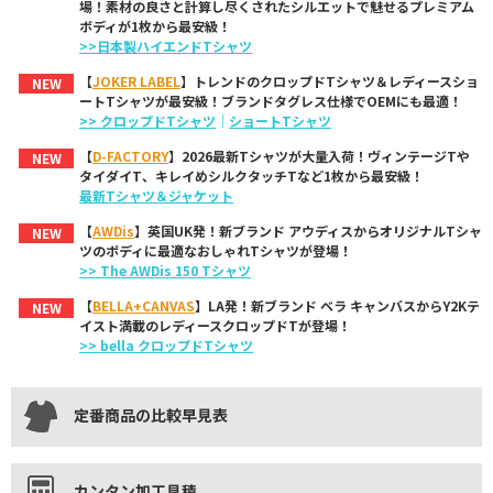
場！素材の良さと計算し尽くされたシルエットで魅せるプレミアム
ボディが1枚から最安級！
>>日本製ハイエンドTシャツ
【
JOKER LABEL
】トレンドのクロップドTシャツ＆レディースショ
NEW
ートTシャツが最安級！ブランドタグレス仕様でOEMにも最適！
>> クロップドTシャツ
｜
ショートTシャツ
【
D-FACTORY
】2026最新Tシャツが大量入荷！ヴィンテージTや
NEW
タイダイT、キレイめシルクタッチTなど1枚から最安級！
最新Tシャツ＆ジャケット
【
AWDis
】英国UK発！新ブランド アウディスからオリジナルTシャ
NEW
ツのボディに最適なおしゃれTシャツが登場！
>> The AWDis 150 Tシャツ
【
BELLA+CANVAS
】LA発！新ブランド ベラ キャンバスからY2Kテ
NEW
イスト満載のレディースクロップドTが登場！
>> bella クロップドTシャツ
定番商品の比較早見表
カンタン加工見積