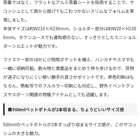
蒸着ではなく、フラットなアルミ蒸着シートを採用することで、サ
コッシュとして肩から提げてもごわつかないスリムなフォルムを実
現しました。
本体サイズは約W210×H230mm、ショルダー部分は約W20×H130
0mm。タウンユースでも違和感のない、すっきりとしたミニショル
ダーシルエットが魅力です。
ファスナー部のほかに小物用ポケットを備え、ハンカチやスマホも
一緒に収納可能。飲み物と貴重品をまとめて持ち歩けるので、荷物
が迷子になりにくい使い勝手の良さがポイントです。単色印刷はも
ちろん、熱転写でのフルカラー印刷にも対応し、野外イベントグッ
ズやスポーツ関連の物販アイテムとしても活躍します。
■500mlペットボトルが2本収まる、ちょうどいいサイズ感
500mlのペットボトルが2本すっぽり収まるサイズ感が、このサコッ
シュの大きな魅力。