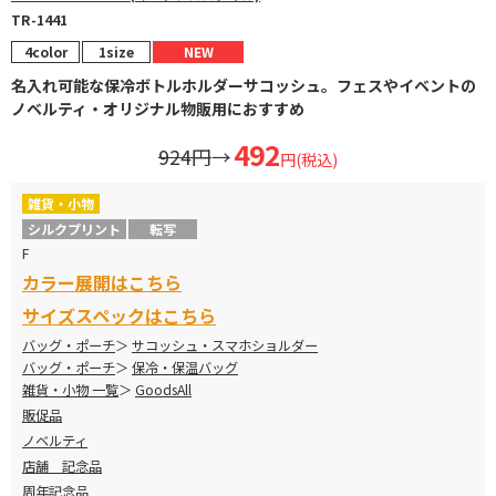
TR-1441
4color
1size
NEW
名入れ可能な保冷ボトルホルダーサコッシュ。フェスやイベントの
ノベルティ・オリジナル物販用におすすめ
492
924円
→
円(税込)
雑貨・小物
シルクプリント
転写
F
カラー展開はこちら
サイズスペックはこちら
バッグ・ポーチ
サコッシュ・スマホショルダー
バッグ・ポーチ
保冷・保温バッグ
雑貨・小物 一覧
GoodsAll
販促品
ノベルティ
店舗 記念品
周年記念品