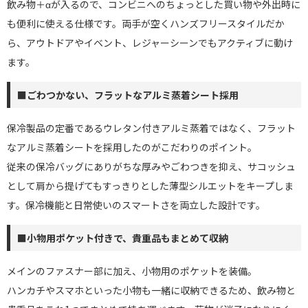
飲み物＋αが入るので、コンビニへのちょっとした買い物や外出時に
も便利に使える仕様です。両手が空くハンズフリースタイルだか
ら、アウトドアやイベント、レジャーシーンでもアクティブに動け
ます。
■ごわつかない、フラットなアルミ蒸着シート採用
保冷製品の定番であるウレタン付きアルミ蒸着ではなく、フラット
なアルミ蒸着シートを採用したのがこだわりのポイント。
従来の保冷バッグにありがちな厚みやごわつきを抑え、サコッシュ
として肩から提げてもすっきりとした薄型シルエットをキープしま
す。保冷機能と日常使いのスマートさを両立した設計です。
■小物用ポケット付きで、貴重品もまとめて収納
メインのファスナー部に加え、小物用のポケットを装備。
ハンカチやスマホといった小物も一緒に収納できるため、飲み物と