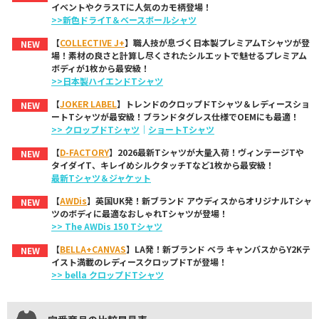
イベントやクラスTに人気のカモ柄登場！
>>新色ドライT＆ベースボールシャツ
【
COLLECTIVE J+
】職人技が息づく日本製プレミアムTシャツが登
NEW
場！素材の良さと計算し尽くされたシルエットで魅せるプレミアム
ボディが1枚から最安級！
>>日本製ハイエンドTシャツ
【
JOKER LABEL
】トレンドのクロップドTシャツ＆レディースショ
NEW
ートTシャツが最安級！ブランドタグレス仕様でOEMにも最適！
>> クロップドTシャツ
｜
ショートTシャツ
【
D-FACTORY
】2026最新Tシャツが大量入荷！ヴィンテージTや
NEW
タイダイT、キレイめシルクタッチTなど1枚から最安級！
最新Tシャツ＆ジャケット
【
AWDis
】英国UK発！新ブランド アウディスからオリジナルTシャ
NEW
ツのボディに最適なおしゃれTシャツが登場！
>> The AWDis 150 Tシャツ
【
BELLA+CANVAS
】LA発！新ブランド ベラ キャンバスからY2Kテ
NEW
イスト満載のレディースクロップドTが登場！
>> bella クロップドTシャツ