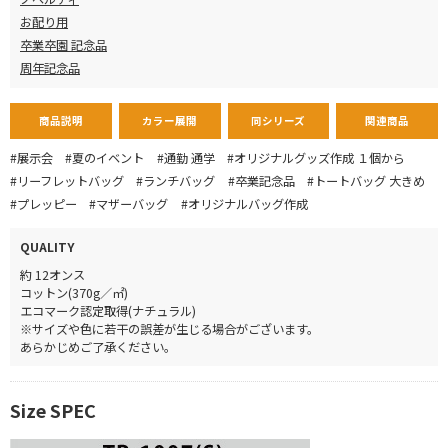
Ｌ
お配り用
カラー
¥1,870
→
¥995
卒業卒園 記念品
周年記念品
商品説明
カラー展開
同シリーズ
関連商品
#展示会
#夏のイベント
#通勤 通学
#オリジナルグッズ作成 １個から
#リーフレットバッグ
#ランチバッグ
#卒業記念品
#トートバッグ 大きめ
#プレッピー
#マザーバッグ
#オリジナルバッグ作成
QUALITY
約 12オンス
コットン(370g／㎡)
エコマーク認定取得(ナチュラル)
※サイズや色に若干の誤差が生じる場合がございます。
あらかじめご了承ください。
Size SPEC