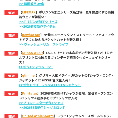
>> 晴雨兼用UV傘
【
LIFEMAX
】ポリジンW加工シリーズ新登場！夏を快適にする高機
NEW
能ウェアが勢揃い！
>>ポリジンW加工シリーズ
>>2026春夏新作アイテム
【
newhattan
】NY発ニューハッタン！ストリート・フェス・アウ
NEW
トドアにも映えるバケットハットが新入荷！
>> ウォッシュトリム
｜
ストライプ
【
SHAKA WEAR
】LAストリートの本命ボディが新入荷！オリジナ
NEW
ルプリントにも映えるヴィンテージ感漂うヘビーウェイトシリー
ズ！
>>新作Tシャツ＆ロンT
【
glimmer
】グリマー人気ドライ・UVカットのTシャツ・ロンT・
NEW
ジャケットに2026SS新色大量入荷！
>>新色ドライTシャツ＆ロンT&ジャケット
【
Printstar
】2026春夏の新作Tシャツが登場。定番オープンエン
NEW
ドTシャツ＆超厚手ビッグTシャツが入荷！
>>プリントスター新作Tシャツ
>>2026SS新色Tシャツ＆ロンT
【
United AthleSports
】ドライTシャツ＆ベースボールシャツに
NEW