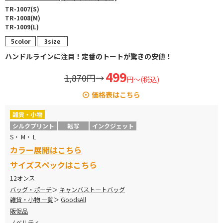
TR-1007(S)
TR-1008(M)
TR-1009(L)
5color
3size
ハンドルラインに注目！定番のトートが驚きの安値！
499
1,870円
→
円～(税込)
価格表はこちら
雑貨・小物
サイズ
カラー
定価
販売価格
シルクプリント
転写
インクジェット
S・ M・ L
ナチュラル
¥957
→
¥499
カラー展開はこちら
Ｓ
カラー
¥1,155
→
¥599
サイズスペックはこちら
12オンス
ナチュラル
¥1,210
→
¥644
バッグ・ポーチ
キャンバストートバッグ
Ｍ
雑貨・小物 一覧
GoodsAll
カラー
¥1,540
→
¥798
販促品
ナチュラル
¥1,518
→
¥808
ノベルティ