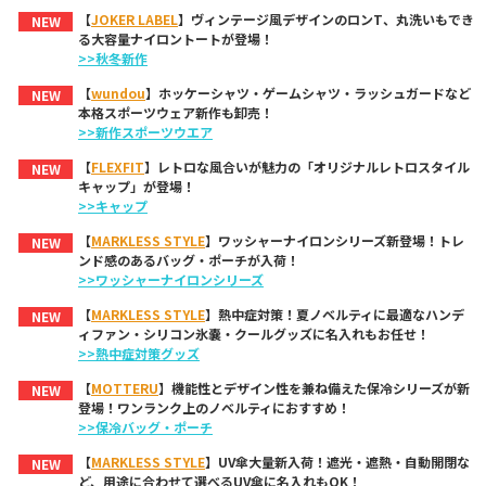
【
JOKER LABEL
】ヴィンテージ風デザインのロンT、丸洗いもでき
NEW
る大容量ナイロントートが登場！
>>秋冬新作
【
wundou
】ホッケーシャツ・ゲームシャツ・ラッシュガードなど
NEW
本格スポーツウェア新作も卸売！
>>新作スポーツウエア
【
FLEXFIT
】レトロな風合いが魅力の「オリジナルレトロスタイル
NEW
キャップ」が登場！
>>キャップ
【
MARKLESS STYLE
】ワッシャーナイロンシリーズ新登場！トレ
NEW
ンド感のあるバッグ・ポーチが入荷！
>>ワッシャーナイロンシリーズ
【
MARKLESS STYLE
】熱中症対策！夏ノベルティに最適なハンデ
NEW
ィファン・シリコン氷嚢・クールグッズに名入れもお任せ！
>>熱中症対策グッズ
【
MOTTERU
】機能性とデザイン性を兼ね備えた保冷シリーズが新
NEW
登場！ワンランク上のノベルティにおすすめ！
>>保冷バッグ・ポーチ
【
MARKLESS STYLE
】UV傘大量新入荷！遮光・遮熱・自動開閉な
NEW
ど、用途に合わせて選べるUV傘に名入れもOK！