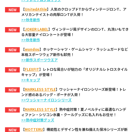
【
UnitedAthle
】人気のクロップドTからヴィンテージロンT、ア
NEW
メリカンテイストの肉厚ロンTが入荷！
>>秋冬新作
【
JOKER LABEL
】ヴィンテージ風デザインのロンT、丸洗いもでき
NEW
る大容量ナイロントートが登場！
>>秋冬新作
【
wundou
】ホッケーシャツ・ゲームシャツ・ラッシュガードなど
NEW
本格スポーツウェア新作も卸売！
>>新作スポーツウエア
【
FLEXFIT
】レトロな風合いが魅力の「オリジナルレトロスタイル
NEW
キャップ」が登場！
>>キャップ
【
MARKLESS STYLE
】ワッシャーナイロンシリーズ新登場！トレ
NEW
ンド感のあるバッグ・ポーチが入荷！
>>ワッシャーナイロンシリーズ
【
MARKLESS STYLE
】熱中症対策！夏ノベルティに最適なハンデ
NEW
ィファン・シリコン氷嚢・クールグッズに名入れもお任せ！
>>熱中症対策グッズ
【
MOTTERU
】機能性とデザイン性を兼ね備えた保冷シリーズが新
NEW