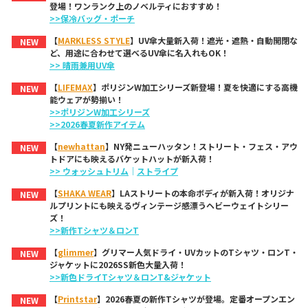
登場！ワンランク上のノベルティにおすすめ！
>>保冷バッグ・ポーチ
【
MARKLESS STYLE
】UV傘大量新入荷！遮光・遮熱・自動開閉な
NEW
ど、用途に合わせて選べるUV傘に名入れもOK！
>> 晴雨兼用UV傘
【
LIFEMAX
】ポリジンW加工シリーズ新登場！夏を快適にする高機
NEW
能ウェアが勢揃い！
>>ポリジンW加工シリーズ
>>2026春夏新作アイテム
【
newhattan
】NY発ニューハッタン！ストリート・フェス・アウ
NEW
トドアにも映えるバケットハットが新入荷！
>> ウォッシュトリム
｜
ストライプ
【
SHAKA WEAR
】LAストリートの本命ボディが新入荷！オリジナ
NEW
ルプリントにも映えるヴィンテージ感漂うヘビーウェイトシリー
ズ！
>>新作Tシャツ＆ロンT
【
glimmer
】グリマー人気ドライ・UVカットのTシャツ・ロンT・
NEW
ジャケットに2026SS新色大量入荷！
>>新色ドライTシャツ＆ロンT&ジャケット
【
Printstar
】2026春夏の新作Tシャツが登場。定番オープンエン
NEW