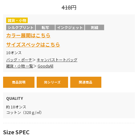
418円
雑貨・小物
シルクプリント
転写
インクジェット
刺繍
カラー展開はこちら
サイズスペックはこちら
10オンス
バッグ・ポーチ
キャンバストートバッグ
雑貨・小物 一覧
GoodsAll
商品説明
同シリーズ
関連商品
QUALITY
約 10オンス
コットン（320ｇ/㎡）
Size SPEC