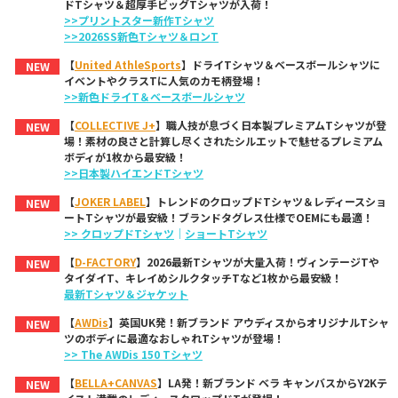
ドTシャツ＆超厚手ビッグTシャツが入荷！
>>プリントスター新作Tシャツ
>>2026SS新色Tシャツ＆ロンT
【
United AthleSports
】ドライTシャツ＆ベースボールシャツに
NEW
イベントやクラスTに人気のカモ柄登場！
>>新色ドライT＆ベースボールシャツ
【
COLLECTIVE J+
】職人技が息づく日本製プレミアムTシャツが登
NEW
場！素材の良さと計算し尽くされたシルエットで魅せるプレミアム
ボディが1枚から最安級！
>>日本製ハイエンドTシャツ
【
JOKER LABEL
】トレンドのクロップドTシャツ＆レディースショ
NEW
ートTシャツが最安級！ブランドタグレス仕様でOEMにも最適！
>> クロップドTシャツ
｜
ショートTシャツ
【
D-FACTORY
】2026最新Tシャツが大量入荷！ヴィンテージTや
NEW
タイダイT、キレイめシルクタッチTなど1枚から最安級！
最新Tシャツ＆ジャケット
【
AWDis
】英国UK発！新ブランド アウディスからオリジナルTシャ
NEW
ツのボディに最適なおしゃれTシャツが登場！
>> The AWDis 150 Tシャツ
【
BELLA+CANVAS
】LA発！新ブランド ベラ キャンバスからY2Kテ
NEW