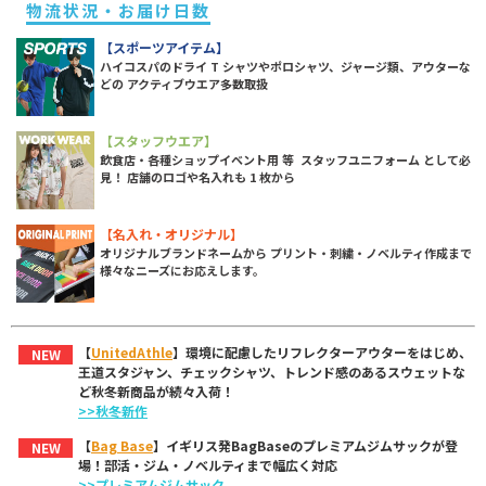
物流状況・お届け日数
【スポーツアイテム】
ハイコスパのドライ T シャツやポロシャツ、ジャージ類、アウターな
どの アクティブウエア多数取扱
【スタッフウエア】
飲食店・各種ショップイベント用 等 スタッフユニフォーム として必
見！ 店舗のロゴや名入れも 1 枚から
【名入れ・オリジナル】
オリジナルブランドネームから プリント・刺繍・ノベルティ作成まで
様々なニーズにお応えします。
【
UnitedAthle
】環境に配慮したリフレクターアウターをはじめ、
NEW
王道スタジャン、チェックシャツ、トレンド感のあるスウェットな
ど秋冬新商品が続々入荷！
>>秋冬新作
【
Bag Base
】イギリス発BagBaseのプレミアムジムサックが登
NEW
場！部活・ジム・ノベルティまで幅広く対応
>>プレミアムジムサック