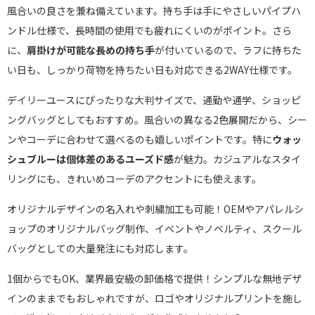
風合いの良さを兼ね備えています。持ち手は手にやさしいパイプハ
ンドル仕様で、長時間の使用でも疲れにくいのがポイント。さら
に、
肩掛けが可能な長めの持ち手
が付いているので、ラフに持ちた
い日も、しっかり荷物を持ちたい日も対応できる2WAY仕様です。
デイリーユースにぴったりな大判サイズで、通勤や通学、ショッピ
ングバッグとしてもおすすめ。風合いの異なる2色展開だから、シー
ンやコーデに合わせて選べるのも嬉しいポイントです。特に
ウォッ
シュブルーは個体差のあるユーズド感
が魅力。カジュアルなスタイ
リングにも、きれいめコーデのアクセントにも使えます。
オリジナルデザインの名入れや刺繍加工も可能！OEMやアパレルシ
ョップのオリジナルバッグ制作、イベントやノベルティ、スクール
バッグとしての大量発注にも対応します。
1個からでもOK、業界最安級の卸価格で提供！シンプルな無地デザ
インのままでもおしゃれですが、ロゴやオリジナルプリントを施し