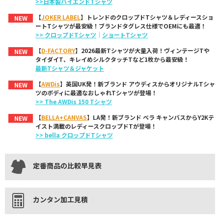
>>日本製ハイエンドTシャツ
【
JOKER LABEL
】トレンドのクロップドTシャツ＆レディースショ
NEW
ートTシャツが最安級！ブランドタグレス仕様でOEMにも最適！
>> クロップドTシャツ
｜
ショートTシャツ
【
D-FACTORY
】2026最新Tシャツが大量入荷！ヴィンテージTや
NEW
タイダイT、キレイめシルクタッチTなど1枚から最安級！
最新Tシャツ＆ジャケット
【
AWDis
】英国UK発！新ブランド アウディスからオリジナルTシャ
NEW
ツのボディに最適なおしゃれTシャツが登場！
>> The AWDis 150 Tシャツ
【
BELLA+CANVAS
】LA発！新ブランド ベラ キャンバスからY2Kテ
NEW
イスト満載のレディースクロップドTが登場！
>> bella クロップドTシャツ
定番商品の比較早見表
カンタン加工見積