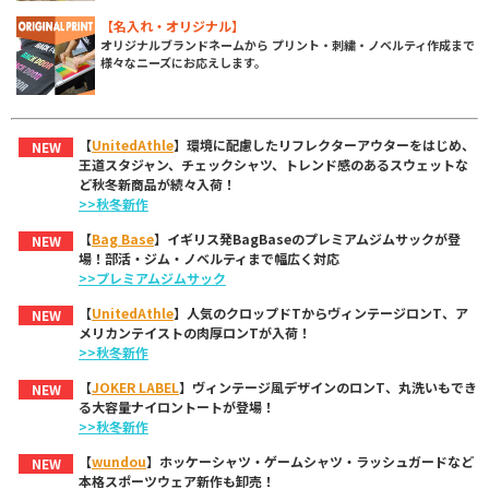
【名入れ・オリジナル】
オリジナルブランドネームから プリント・刺繍・ノベルティ作成まで
様々なニーズにお応えします。
【
UnitedAthle
】環境に配慮したリフレクターアウターをはじめ、
NEW
王道スタジャン、チェックシャツ、トレンド感のあるスウェットな
ど秋冬新商品が続々入荷！
>>秋冬新作
【
Bag Base
】イギリス発BagBaseのプレミアムジムサックが登
NEW
場！部活・ジム・ノベルティまで幅広く対応
>>プレミアムジムサック
【
UnitedAthle
】人気のクロップドTからヴィンテージロンT、ア
NEW
メリカンテイストの肉厚ロンTが入荷！
>>秋冬新作
【
JOKER LABEL
】ヴィンテージ風デザインのロンT、丸洗いもでき
NEW
る大容量ナイロントートが登場！
>>秋冬新作
【
wundou
】ホッケーシャツ・ゲームシャツ・ラッシュガードなど
NEW
本格スポーツウェア新作も卸売！