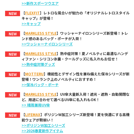
>>新作スポーツウエア
【
FLEXFIT
】レトロな風合いが魅力の「オリジナルレトロスタイル
NEW
キャップ」が登場！
>>キャップ
【
MARKLESS STYLE
】ワッシャーナイロンシリーズ新登場！トレ
NEW
ンド感のあるバッグ・ポーチが入荷！
>>ワッシャーナイロンシリーズ
【
MARKLESS STYLE
】熱中症対策！夏ノベルティに最適なハンデ
NEW
ィファン・シリコン氷嚢・クールグッズに名入れもお任せ！
>>熱中症対策グッズ
【
MOTTERU
】機能性とデザイン性を兼ね備えた保冷シリーズが新
NEW
登場！ワンランク上のノベルティにおすすめ！
>>保冷バッグ・ポーチ
【
MARKLESS STYLE
】UV傘大量新入荷！遮光・遮熱・自動開閉な
NEW
ど、用途に合わせて選べるUV傘に名入れもOK！
>> 晴雨兼用UV傘
【
LIFEMAX
】ポリジンW加工シリーズ新登場！夏を快適にする高機
NEW
能ウェアが勢揃い！
>>ポリジンW加工シリーズ
>>2026春夏新作アイテム