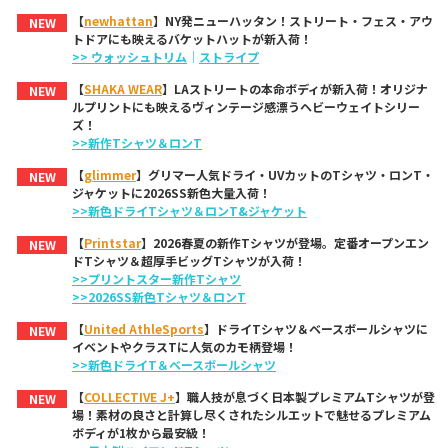
【
newhattan
】NY発ニューハッタン！ストリート・フェス・アウ
NEW
トドアにも映えるバケットハットが新入荷！
>> ウォッシュトリム
｜
ストライプ
【
SHAKA WEAR
】LAストリートの本命ボディが新入荷！オリジナ
NEW
ルプリントにも映えるヴィンテージ感漂うヘビーウェイトシリー
ズ！
>>新作Tシャツ＆ロンT
【
glimmer
】グリマー人気ドライ・UVカットのTシャツ・ロンT・
NEW
ジャケットに2026SS新色大量入荷！
>>新色ドライTシャツ＆ロンT&ジャケット
【
Printstar
】2026春夏の新作Tシャツが登場。定番オープンエン
NEW
ドTシャツ＆超厚手ビッグTシャツが入荷！
>>プリントスター新作Tシャツ
>>2026SS新色Tシャツ＆ロンT
【
United AthleSports
】ドライTシャツ＆ベースボールシャツに
NEW
イベントやクラスTに人気のカモ柄登場！
>>新色ドライT＆ベースボールシャツ
【
COLLECTIVE J+
】職人技が息づく日本製プレミアムTシャツが登
NEW
場！素材の良さと計算し尽くされたシルエットで魅せるプレミアム
ボディが1枚から最安級！