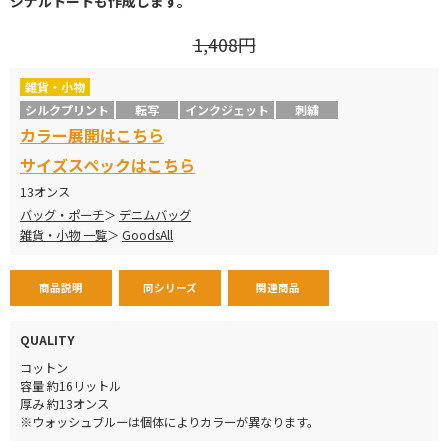
ジナルトートも作成します。
1,408円
雑貨・小物
シルクプリント
転写
インクジェット
刺繍
カラー展開はこちら
サイズスペックはこちら
13オンス
バッグ・ポーチ
デニムバッグ
雑貨・小物 一覧
GoodsAll
商品説明
同シリーズ
関連商品
QUALITY
コットン
容量 約16リットル
厚み 約13オンス
※ウォッシュブルーは個体によりカラーが異なります。