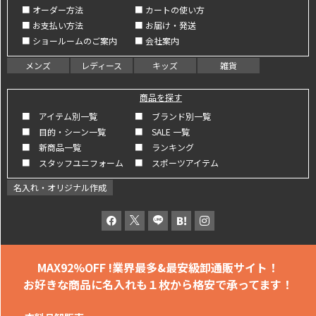
■ オーダー方法
■ カートの使い方
■ お支払い方法
■ お届け・発送
■ ショールームのご案内
■ 会社案内
メンズ
レディース
キッズ
雑貨
商品を探す
■ アイテム別一覧
■ ブランド別一覧
■ 目的・シーン一覧
■ SALE 一覧
■ 新商品一覧
■ ランキング
■ スタッフユニフォーム
■ スポーツアイテム
名入れ・オリジナル作成
MAX92%OFF !
業界最多&最安級卸通販サイト！
お好きな商品に名入れも
１枚から格安で承ってます！