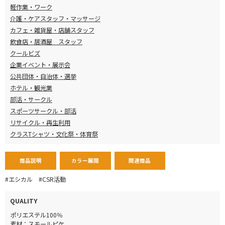
軽作業・ワーク
介護・ケアスタッフ・マッサージ
カフェ・雑貨屋・店舗スタッフ
飲食店・居酒屋 スタッフ
クールビズ
企業イベント・展示会
公共団体・自治体・選挙
ホテル・観光業
部活・サークル
スポーツサークル・部活
リサイクル・再生利用
クラスTシャツ・文化祭・体育祭
商品説明
カラー展開
関連商品
#エシカル
#CSR活動
QUALITY
ポリエステル100％
素材：スモールピケ