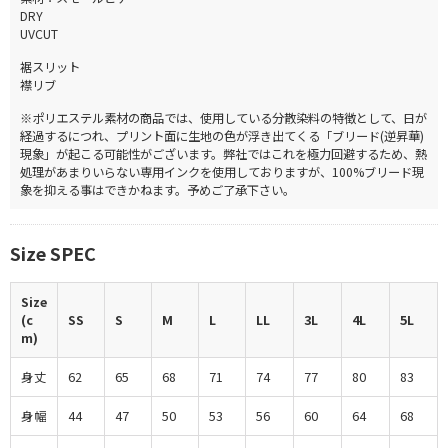
DRY
UVCUT
裾スリット
襟リブ
※ポリエステル素材の商品では、使用している分散染料の特徴として、日が
経過するにつれ、プリント面に生地の色が浮き出てくる「ブリード(逆昇華)
現象」が起こる可能性がございます。弊社ではこれを極力回避するため、熱
処理があまりいらない専用インクを使用しておりますが、100%ブリード現
象を抑える事はできかねます。予めご了承下さい。
Size SPEC
Size
(c
SS
S
M
L
LL
3L
4L
5L
m)
身丈
62
65
68
71
74
77
80
83
身幅
44
47
50
53
56
60
64
68