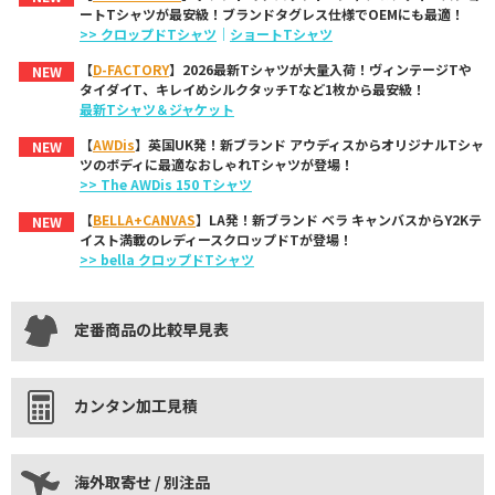
ートTシャツが最安級！ブランドタグレス仕様でOEMにも最適！
>> クロップドTシャツ
｜
ショートTシャツ
【
D-FACTORY
】2026最新Tシャツが大量入荷！ヴィンテージTや
NEW
タイダイT、キレイめシルクタッチTなど1枚から最安級！
最新Tシャツ＆ジャケット
【
AWDis
】英国UK発！新ブランド アウディスからオリジナルTシャ
NEW
ツのボディに最適なおしゃれTシャツが登場！
>> The AWDis 150 Tシャツ
【
BELLA+CANVAS
】LA発！新ブランド ベラ キャンバスからY2Kテ
NEW
イスト満載のレディースクロップドTが登場！
>> bella クロップドTシャツ
定番商品の比較早見表
カンタン加工見積
海外取寄せ / 別注品