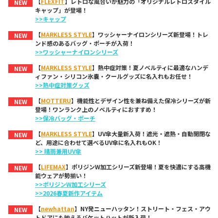
【
FLEXFIT
】レトロな風合いが魅力の「オリジナルレトロスタイル
NEW
キャップ」が登場！
>>キャップ
【
MARKLESS STYLE
】ワッシャーナイロンシリーズ新登場！トレ
NEW
ンド感のあるバッグ・ポーチが入荷！
>>ワッシャーナイロンシリーズ
【
MARKLESS STYLE
】熱中症対策！夏ノベルティに最適なハンデ
NEW
ィファン・シリコン氷嚢・クールグッズに名入れもお任せ！
>>熱中症対策グッズ
【
MOTTERU
】機能性とデザイン性を兼ね備えた保冷シリーズが新
NEW
登場！ワンランク上のノベルティにおすすめ！
>>保冷バッグ・ポーチ
【
MARKLESS STYLE
】UV傘大量新入荷！遮光・遮熱・自動開閉な
NEW
ど、用途に合わせて選べるUV傘に名入れもOK！
>> 晴雨兼用UV傘
【
LIFEMAX
】ポリジンW加工シリーズ新登場！夏を快適にする高機
NEW
能ウェアが勢揃い！
>>ポリジンW加工シリーズ
>>2026春夏新作アイテム
【
newhattan
】NY発ニューハッタン！ストリート・フェス・アウ
NEW
トドアにも映えるバケットハットが新入荷！