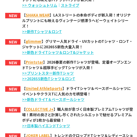
>> ウォッシュトリム
｜
ストライプ
【
SHAKA WEAR
】LAストリートの本命ボディが新入荷！オリジナ
NEW
ルプリントにも映えるヴィンテージ感漂うヘビーウェイトシリー
ズ！
>>新作Tシャツ＆ロンT
【
glimmer
】グリマー人気ドライ・UVカットのTシャツ・ロンT・
NEW
ジャケットに2026SS新色大量入荷！
>>新色ドライTシャツ＆ロンT&ジャケット
【
Printstar
】2026春夏の新作Tシャツが登場。定番オープンエン
NEW
ドTシャツ＆超厚手ビッグTシャツが入荷！
>>プリントスター新作Tシャツ
>>2026SS新色Tシャツ＆ロンT
【
United AthleSports
】ドライTシャツ＆ベースボールシャツに
NEW
イベントやクラスTに人気のカモ柄登場！
>>新色ドライT＆ベースボールシャツ
【
COLLECTIVE J+
】職人技が息づく日本製プレミアムTシャツが登
NEW
場！素材の良さと計算し尽くされたシルエットで魅せるプレミアム
ボディが1枚から最安級！
>>日本製ハイエンドTシャツ
【
JOKER LABEL
】トレンドのクロップドTシャツ＆レディースショ
NEW