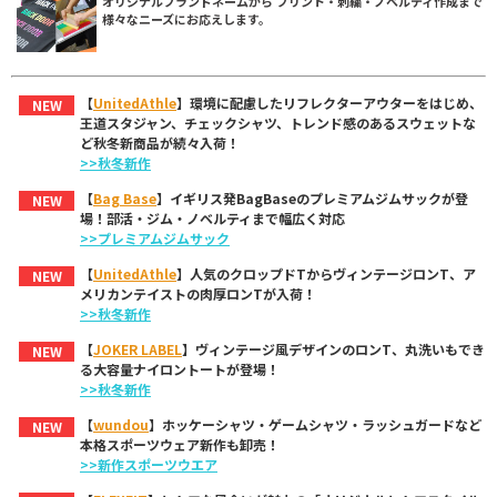
オリジナルブランドネームから プリント・刺繍・ノベルティ作成まで
様々なニーズにお応えします。
【
UnitedAthle
】環境に配慮したリフレクターアウターをはじめ、
NEW
王道スタジャン、チェックシャツ、トレンド感のあるスウェットな
ど秋冬新商品が続々入荷！
>>秋冬新作
【
Bag Base
】イギリス発BagBaseのプレミアムジムサックが登
NEW
場！部活・ジム・ノベルティまで幅広く対応
>>プレミアムジムサック
【
UnitedAthle
】人気のクロップドTからヴィンテージロンT、ア
NEW
メリカンテイストの肉厚ロンTが入荷！
>>秋冬新作
【
JOKER LABEL
】ヴィンテージ風デザインのロンT、丸洗いもでき
NEW
る大容量ナイロントートが登場！
>>秋冬新作
【
wundou
】ホッケーシャツ・ゲームシャツ・ラッシュガードなど
NEW
本格スポーツウェア新作も卸売！
>>新作スポーツウエア