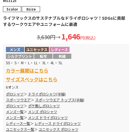
MS3125
5color
8size
ライフマックスのサステナブルなドライポロシャツ！SDGsに貢献
するワークウエアやユニフォームに最適
1,646
3,630円
→
円(税込)
メンズ
ユニセックス
レディース
シルクプリント
転写
刺繍
SS・ S・ M・ L・ LL・ 3L・ 4L・ 5L
カラー展開はこちら
サイズスペックはこちら
6オンス
ポロシャツ
ドライポロシャツ(半袖)
スポーツウエア
スポーツウエア トップス(半袖)
ポロシャツ
ポケ無しポロシャツ
メンズ一覧
メンズ ポロシャツ
メンズ一覧
メンズ ドライポロシャツ
レディース一覧
レディース ドライポロシャツ
ユニセックス一覧
ユニセックス ポロシャツ