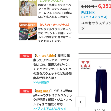
【スタッフウエア】
6,040
6,25
飲食店・各種ショップイベ
→
円
6,600円
→
9,900円
→
ント用 等 スタッフユニフ
FACE MIX
FACE MIX
ォーム として必見！ 店舗の
ミックス)
(フェイスミックス)
(フェイスミックス)
ロゴや名入れも 1 枚から
スウエストリブ
【完売】メンズロールア
ユニセックスチノ
【名入れ・オリジナル】
ップパンツチェック柄
ジ
オリジナルブランドネーム
から プリント・刺繍・ノベ
ルティ作成まで 様々なニー
ズにお応えします。
【
UnitedAthle
】環境に配
NEW
慮したリフレクターアウター
をはじめ、王道スタジャン、
チェックシャツ、トレンド感
のあるスウェットなど秋冬新
商品が続々入荷！
>>秋冬新作
【
Bag Base
】イギリス発Ba
NEW
gBaseのプレミアムジムサッ
クが登場！部活・ジム・ノベ
ルティまで幅広く対応
>>プレミアムジムサック
2color