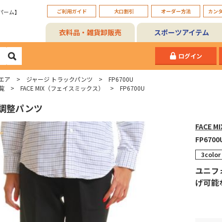
ご利用ガイド
大口割引
オーダー方法
カン
パーム】
衣料品・雑貨卸販売
スポーツアイテム
ログイン
エア
ジャージ トラックパンツ
FP6700U
覧
FACE MIX（フェイスミックス）
FP6700U
調整パンツ
FACE 
FP6700
3color
ユニフ
げ可能