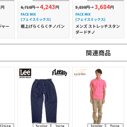
1
4,243
3,684
円
6,710円
→
円
5,830円
→
円
FACE MIX
FACE MIX
(フェイスミックス)
(フェイスミックス)
ジャー
裾上げらくらくチノパン
メンズ ストレッチスタン
ダードチノ
関連商品
12size
5color
1size
3color
7size