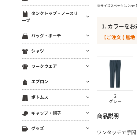
ブ）
スウェットカーディガン
ブルゾン(裏地あり)
裏起毛パーカー
※サイズスペックは２cm
ジャージ トラックジャケット
定番無地長袖Tシャツ
ラグランTシャツ
半袖スウェット
タンクトップ・ノースリ
ブルゾン(厚手・防寒）
ドライスウェット パーカー
ジャージ トラックパンツ
ドライ・機能性長袖Tシャツ
ーブ
後染め・タイダイTシャツ
イベントブルゾン
ビッグシルエット パーカー
1. カラーを
ハーフパンツ・ショーツ
薄手長袖Tシャツ(4.9oz以下)
クロップドTシャツ
タンクトップ
コーチジャケット
パーカーその他
バッグ・ポーチ
【ご注文 ( 無地 
ロングパンツ
中肉長袖厚Tシャツ(5～5.5oz)
きれいめ・上質プレミアムTシ
ノースリーブ
スタジアムジャンパー
ャツ
ベンチコート
コットンバッグ
ヘビーウエイト長袖Tシャツ(5.
シャツ
ドライノースリーブ
スポーツジャケット
6～6.4oz)
ボーダーTシャツ
スポーツ アウター
キャンバストートバッグ
キャミソール
ベスト
半袖シャツ
厚手長袖Tシャツ(6.5oz～)
グラフィックTシャツ
スポーツ用インナー
ワークウエア
ナイロン・ポリエステルバッグ
フリースジャケット
長袖シャツ
ビッグシルエット長袖Tシャツ
ワンピース・チュニック
ビブス
不織布バッグ
ワークシャツ(半袖)
ポンチョ
エプロン
7分袖・5分袖シャツ
Vネック長袖Tシャツ
メンズカットソー
スポーツ ソックス
保冷・保温バッグ
ワークシャツ(長袖)
はっぴ
ワークシャツ
ポケット付き長袖Tシャツ
レディース カットソー
スポーツアクセサリー
胸当てエプロン
デニムバッグ
2
ボトムス
ワークパンツ
その他ジャケット・アウター
チェックシャツ
グレー
後染め・ピグメント長袖Tシャ
その他Tシャツ
サロンエプロン
ショルダーバッグ
ワーク系アウター
ツ
ロングパンツ
アロハ・柄物シャツ
キャップ・帽子
ショートエプロン
サコッシュ・スマホショルダー
商品説明
つなぎ・オーバーオール
ジャージー・パーカー
ハーフパンツ
シャツジャケット
ミドルエプロン
リュック・ナップサック
キャップ
調理服・コックウェア
その他長袖Tシャツ
グッズ
ショーツ
ワンタッチで手間
ロング(ソムリエ)エプロン
ボディバッグ
ニットキャップ
スクラブ