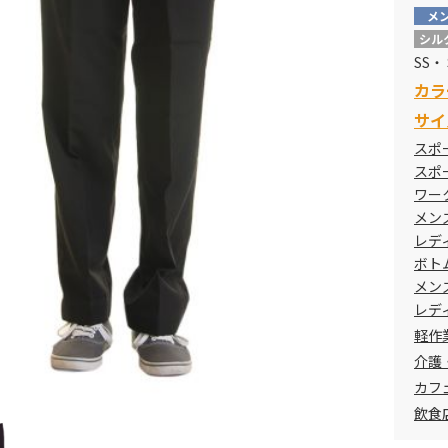
メ
シル
SS・ 
カラ
サイ
スポ
スポ
ワー
メン
レデ
ボト
メン
レデ
軽作
介護
カフ
飲食