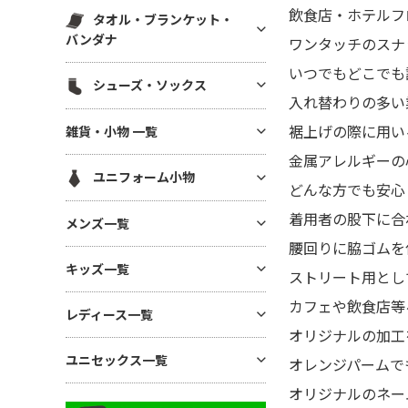
スウェットパンツ(裏毛)
マグカップ・湯呑
飲食店・ホテルフ
帆前掛け
エコ素材(SDGs) バッグ・ポー
タオル・ブランケット・
ハット
白衣・医療用ジャケット
スウェットパンツ(裏起毛)
チ
ボトル・タンブラー
バンダナ
ワンタッチのスナ
メッシュキャップ
ワンピース・ナースウエア
ワークパンツ
麻(ヘンプ)・ジュートバッグ
ステーショナリー
いつでもどこでも
無地タオル
コットンキャップ
シューズ・ソックス
ドライ素材パンツ
ポーチ
アルバム・フォトフレーム
入れ替わりの多い
ブランケット
フラットバイザーキャップ
ジャージ パンツ
巾着
シューズ
キーホルダー
裾上げの際に用い
雑貨・小物 一覧
バンダナ(三角巾)・ハンカチ
キャスケット・ハンチング・ベ
コットン・T/Cパンツ
バッグその他
ソックス
モバイル・PC関連グッズ
レー
金属アレルギーの
ハンカチタオル
GoodsAll
ナイロンパンツ
ユニフォーム小物
デスク雑貨
どんな方でも安心
フェイスタオル
ミリタリーパンツ
生活雑貨
ネクタイ・コックタイ
マフラータオル
着用者の股下に合
メンズ一覧
レギンス・スパッツ
インテリア雑貨
三角巾
バスタオル
腰回りに脇ゴムを
スカート
メンズTシャツ
時計
キッズ一覧
バンダナ・スカーフ
リストバンド
ストリート用とし
ジョガーパンツ
メンズ ドライTシャツ
暑さ・紫外線対策 / 保冷グッ
ユニフォーム帽子
カフェや飲食店等
キッズTシャツ
ズ・扇風機
その他ボトムス
レディース一覧
メンズ ポロシャツ
オリジナルの加工
ベビー用アイテム
あったかグッズ・フリース
メンズ ドライポロシャツ
レディース Tシャツ
ユニセックス一覧
キッズ ドライTシャツ
オレンジパームで
傘・レイングッズ
メンズ トレーナー
レディース ドライTシャツ
キッズ ポロシャツ
オリジナルのネー
ミラー
ユニセックス Tシャツ
メンズ パーカー
レディース ポロシャツ