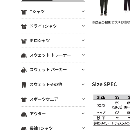
Tシャツ
※商品の撮影環境やお客
定番無地Tシャツ
ドライTシャツ
薄手Tシャツ(4.9oz以下)
定番無地ドライTシャツ
ポロシャツ
中肉厚Tシャツ(5～5.5oz)
ドライTシャツ(半袖)
ヘビーウエイトTシャツ(5.6～6.
ドライポロシャツ(半袖)
スウェット トレーナー
ドライTシャツ(長袖)
4oz)
ドライポロシャツ(長袖)
ドライVネックTシャツ
厚手Tシャツ(6.5oz～)
薄手トレーナー(8.9oz以下)
スウェット パーカー
綿ポロシャツ(半袖)
ドライノースリーブTシャツ
ビッグシルエット Tシャツ
中肉トレーナー(9～10.9oz)
綿ポロシャツ(長袖)
プルオーバーパーカー
ドライTシャツその他
Size SPEC
VネックTシャツ
スウェットその他
厚手トレーナー(11oz～)
鹿の子ポロシャツ
ジップパーカー
ポケットTシャツ
裏毛(裏パイル)トレーナー
スウェットパンツ
ポケ無しポロシャツ
スポーツウエア
薄手パーカー(8.9oz以下)
オーガニック・天然素材Tシャ
裏起毛トレーナー
スウェットショーツ
ポケ付きポロシャツ
ツ
中肉パーカー(9～10.9oz)
スポーツウエア トップス(半袖)
ドライスウェット トレーナー
アウター
スウェットジャケット
ボタンダウンポロシャツ
リサイクル素材Tシャツ
厚手パーカー(11oz～)
スポーツウエア トップス(長袖)
ビッグシルエット トレーナー
ハーフジップスウェット
その他ポロシャツ
ブルゾン(裏地なし)
7分袖・5分袖（ハーフスリー
裏毛(裏パイル)パーカー
長袖Tシャツ
スポーツウエア ノースリーブ