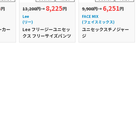
4
8,225
6,251
円
13,200円
→
円
9,900円
→
円
Lee
FACE MIX
(リー)
(フェイスミックス)
ーカー
Lee フリージーユニセッ
ユニセックスチノジャー
クス フリーサイズパンツ
ジ