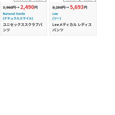
2,490
5,693
3,960円
→
円
8,250円
→
円
8,250円
Natural Smile
Lee
Lee
(ナチュラルスマイル)
(リー)
(リー)
ユニセックススクラブパ
Leeメディカル レディス
Leeメ
ンツ
パンツ
クスパ