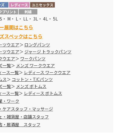
ンズ
レディース
ユニセックス
クプリント
刺繍
S・ M・ L・ LL・ 3L・ 4L・ 5L
ー展開はこちら
ズスペックはこちら
ーツウエア
ロングパンツ
ーツウエア
ジャージ トラックパンツ
クウエア
ワークパンツ
ズ一覧
メンズ ワークウエア
ィース一覧
レディース ワークウエア
ムス
コットン・T/Cパンツ
ズ一覧
メンズ ボトムス
ィース一覧
レディース ボトムス
業・ワーク
・ケアスタッフ・マッサージ
ェ・雑貨屋・店舗スタッフ
店・居酒屋 スタッフ