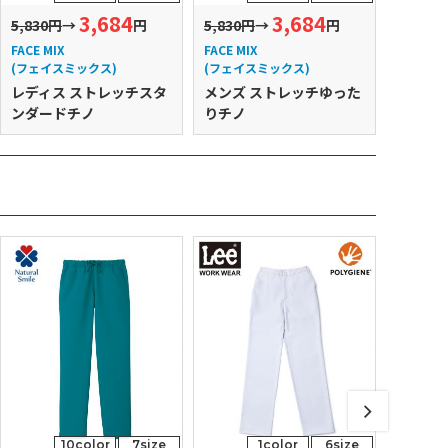
3,684
3,684
5,830円
→
円
5,830円
→
円
5,830円
FACE MIX
FACE MIX
FACE MI
(フェイスミックス)
(フェイスミックス)
(フェイ
レディス ストレッチスタ
メンズ ストレッチゆった
レディ
ンダードチノ
りチノ
たりチ
10color
7size
1color
6size