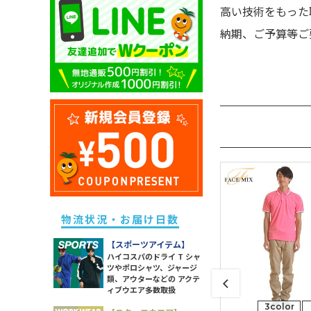
キッズ ドライポロシャツ
高い技術をもった
除菌・衛生・ヘルスケアグッズ
ユニセックス ドライTシャツ
メンズ スウェットパンツ
レディース ドライポロシャツ
キッズ トレーナー
納期、ご予算等ご
防災グッズ
ユニセックス トレーナー
メンズ ボトムス
レディース トレーナー
キッズ パーカー
ライト
ユニセックス ポロシャツ
メンズ 長袖Tシャツ
レディース パーカー
キッズ スウェットパンツ
ソックス
ユニセックス パーカー
メンズ スポーツアイテム
レディース スウェットパンツ
キッズ 長袖Tシャツ
ラッピング・ショッパー・ギフ
ユニセックス 長袖Tシャツ
メンズ ワークウエア
レディース 長袖Tシャツ
トバッグ・包材
キッズ スポーツアイテム
ユニセックス スポーツアイテム
メンズ アウター
レディース スポーツアイテム
イベント・観戦グッズ
キッズ アウター
ユニセックス アウター
メンズ タンクトップ
レディース ワークウエア
パーツ・付属品
キッズ ボトムス
ユニセックス シャツ
メンズ シャツ
レディース シャツ
スポーツグッズ
レディース アウター
その他雑貨
レディース タンク・キャミ
物流状況・お届け日数
レディース ボトムス
【スポーツアイテム】
ハイコスパのドライ T シャ
ツやポロシャツ、ジャージ
類、アウターなどの アクテ
ィブウエア多数取扱
2color
6size
3color