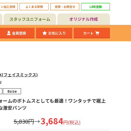
タン加工見積
よくある質問
見積・お問合せ
LINE登録
スタッフユニフォーム
オリジナル作成
会員登録
お気に入り
カート
MIX(フェイスミックス)
U
8size
ォームのボトムスとしても最適！ワンタッチで裾上
な激安パンツ
3,684
5,830円
→
円(税込)