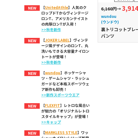
3,91
【
UnitedAthle
】人気のク
NEW
14,520円
6,160円
→
ロップドTからヴィンテージ
RED KAP
wundou
ロンT、アメリカンテイスト
ミックス)
(レッドキャップ)
(ウンドウ)
の肉厚ロンTが入荷！
メンズロールア
10ozダックペインターパ
裏トリコットブレ
>>秋冬新作
ツチェック柄
ンツ
パンツ
【
JOKER LABEL
】ヴィンテ
NEW
ージ風デザインのロンT、丸
洗いもできる大容量ナイロン
トートが登場！
>>秋冬新作
【
wundou
】ホッケーシャ
NEW
ツ・ゲームシャツ・ラッシュ
ガードなど本格スポーツウェ
ア新作も卸売！
>>新作スポーツウエア
【
FLEXFIT
】レトロな風合い
NEW
が魅力の「オリジナルレトロ
スタイルキャップ」が登場！
>>キャップ
【
MARKLESS STYLE
】ワッ
NEW
シャーナイロンシリーズ新登