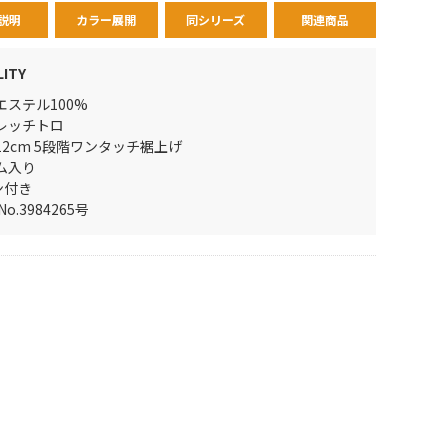
説明
カラー展開
同シリーズ
関連商品
LITY
エステル100%
レッチトロ
12cm 5段階ワンタッチ裾上げ
ム入り
ン付き
No.3984265号