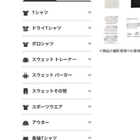
Tシャツ
定番無地Tシャツ
ドライTシャツ
薄手Tシャツ(4.9oz以下)
定番無地ドライTシャツ
ポロシャツ
中肉厚Tシャツ(5～5.5oz)
ドライTシャツ(半袖)
※商品の撮影環境やお客
ヘビーウエイトTシャツ(5.6～6.
ドライポロシャツ(半袖)
スウェット トレーナー
ドライTシャツ(長袖)
4oz)
ドライポロシャツ(長袖)
ドライVネックTシャツ
厚手Tシャツ(6.5oz～)
薄手トレーナー(8.9oz以下)
スウェット パーカー
綿ポロシャツ(半袖)
ドライノースリーブTシャツ
ビッグシルエット Tシャツ
中肉トレーナー(9～10.9oz)
綿ポロシャツ(長袖)
プルオーバーパーカー
ドライTシャツその他
VネックTシャツ
スウェットその他
厚手トレーナー(11oz～)
鹿の子ポロシャツ
ジップパーカー
ポケットTシャツ
裏毛(裏パイル)トレーナー
スウェットパンツ
ポケ無しポロシャツ
スポーツウエア
薄手パーカー(8.9oz以下)
オーガニック・天然素材Tシャ
裏起毛トレーナー
スウェットショーツ
ポケ付きポロシャツ
ツ
中肉パーカー(9～10.9oz)
スポーツウエア トップス(半袖)
ドライスウェット トレーナー
アウター
スウェットジャケット
ボタンダウンポロシャツ
リサイクル素材Tシャツ
厚手パーカー(11oz～)
スポーツウエア トップス(長袖)
ビッグシルエット トレーナー
ハーフジップスウェット
その他ポロシャツ
ブルゾン(裏地なし)
7分袖・5分袖（ハーフスリー
裏毛(裏パイル)パーカー
長袖Tシャツ
スポーツウエア ノースリーブ