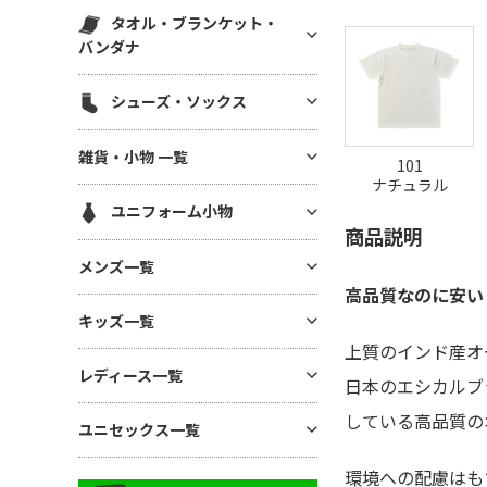
スウェットパンツ(裏毛)
マグカップ・湯呑
帆前掛け
エコ素材(SDGs) バッグ・ポー
タオル・ブランケット・
ハット
白衣・医療用ジャケット
スウェットパンツ(裏起毛)
チ
ボトル・タンブラー
バンダナ
メッシュキャップ
ワンピース・ナースウエア
ワークパンツ
麻(ヘンプ)・ジュートバッグ
ステーショナリー
無地タオル
コットンキャップ
シューズ・ソックス
ドライ素材パンツ
ポーチ
アルバム・フォトフレーム
ブランケット
フラットバイザーキャップ
ジャージ パンツ
巾着
シューズ
キーホルダー
雑貨・小物 一覧
バンダナ(三角巾)・ハンカチ
キャスケット・ハンチング・ベ
101
コットン・T/Cパンツ
バッグその他
ソックス
モバイル・PC関連グッズ
レー
ナチュラル
ハンカチタオル
GoodsAll
ナイロンパンツ
ユニフォーム小物
デスク雑貨
フェイスタオル
商品説明
ミリタリーパンツ
生活雑貨
ネクタイ・コックタイ
マフラータオル
メンズ一覧
レギンス・スパッツ
インテリア雑貨
三角巾
バスタオル
高品質なのに安い
スカート
メンズTシャツ
時計
キッズ一覧
バンダナ・スカーフ
リストバンド
ジョガーパンツ
メンズ ドライTシャツ
暑さ・紫外線対策 / 保冷グッ
上質のインド産オ
ユニフォーム帽子
キッズTシャツ
ズ・扇風機
その他ボトムス
レディース一覧
メンズ ポロシャツ
日本のエシカルブ
ベビー用アイテム
あったかグッズ・フリース
メンズ ドライポロシャツ
している高品質の
レディース Tシャツ
ユニセックス一覧
キッズ ドライTシャツ
傘・レイングッズ
メンズ トレーナー
レディース ドライTシャツ
キッズ ポロシャツ
ミラー
ユニセックス Tシャツ
環境への配慮はも
メンズ パーカー
レディース ポロシャツ