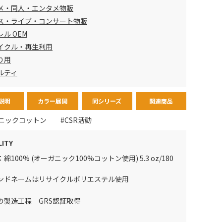
メ・同人・エンタメ物販
ス・ライブ・コンサート物販
ル OEM
イクル・再生利用
り用
ルティ
説明
カラー展開
同シリーズ
関連商品
ニックコットン
#CSR活動
LITY
綿100% (オーガニック100%コットン使用) 5.3 oz/180
ンドネームはリサイクルポリエステル使用
の製造工程 GRS認証取得