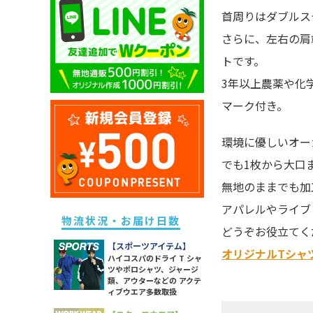
キッズ ドライポロシャツ
除菌・衛生・ヘルスケアグッズ
ユニセックス ドライTシャツ
首周りはダブルス
メンズ スウェットパンツ
レディース ドライポロシャツ
キッズ トレーナー
防災グッズ
ユニセックス トレーナー
さらに、左右の肩
メンズ ボトムス
レディース トレーナー
キッズ パーカー
ライト
ユニセックス ポロシャツ
トです。
メンズ 長袖Tシャツ
レディース パーカー
キッズ スウェットパンツ
ソックス
ユニセックス パーカー
メンズ スポーツアイテム
3年以上農薬や化
レディース スウェットパンツ
キッズ 長袖Tシャツ
ラッピング・ショッパー・ギフ
ユニセックス 長袖Tシャツ
メンズ ワークウエア
マーク付き。
レディース 長袖Tシャツ
トバッグ・包材
キッズ スポーツアイテム
ユニセックス スポーツアイテム
メンズ アウター
レディース スポーツアイテム
イベント・観戦グッズ
キッズ アウター
環境に優しいオー
ユニセックス アウター
メンズ タンクトップ
レディース ワークウエア
パーツ・付属品
キッズ ボトムス
でも1枚から大口
ユニセックス シャツ
メンズ シャツ
レディース シャツ
スポーツグッズ
無地のままでも加
レディース アウター
その他雑貨
アパレルやライブ
レディース タンク・キャミ
物流状況・お届け日数
どうぞお役立てく
レディース ボトムス
【スポーツアイテム】
オリジナルTシャ
ハイコスパのドライ T シャ
ツやポロシャツ、ジャージ
類、アウターなどの アクテ
ィブウエア多数取扱