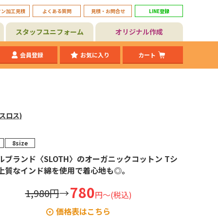
タン加工見積
よくある質問
見積・お問合せ
LINE登録
スタッフユニフォーム
オリジナル作成
会員登録
お気に入り
カート
(スロス)
8size
ルブランド〈SLOTH〉のオーガニックコットン Tシ
上質なインド綿を使用で着心地も◎。
780
1,980円
→
円～(税込)
価格表はこちら