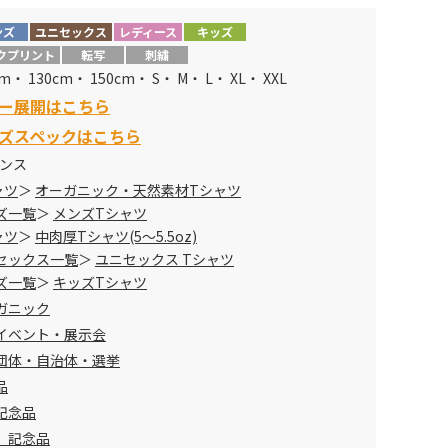
ンズ
ユニセックス
レディース
キッズ
メーカー定価
販売価格
クプリント
転写
刺繍
cm・ 130cm・ 150cm・ S・ M・ L・ XL・ XXL
150cm
1540円
→
780円
ー展開はこちら
1760円
→
840円
ズスペックはこちら
オンス
1980円
→
1005円
ャツ
オーガニック・天然素材Tシャツ
ズ一覧
メンズTシャツ
ャツ
中肉厚Tシャツ(5～5.5oz)
セックス一覧
ユニセックス Tシャツ
ズ一覧
キッズTシャツ
ガニック
イベント・展示会
団体・自治体・選挙
品
記念品
 記念品