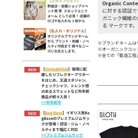
【スタッフウエア】
Organic Conte
飲食店・各種ショップイベ
に対する認証で
ント用 等 スタッフユニフ
ォーム として必見！ 店舗の
ガニック繊維の
ロゴや名入れも 1 枚から
る マークです。
【名入れ・オリジナル】
オリジナルブランドネーム
から プリント・刺繍・ノベ
※ブランドネームは
ルティ作成まで 様々なニー
※オーガニックコッ
ズにお応えします。
※全ての「製造工程
【
UnitedAthle
】環境に配
NEW
慮したリフレクターアウター
をはじめ、王道スタジャン、
チェックシャツ、トレンド感
のあるスウェットなど秋冬新
商品が続々入荷！
>>秋冬新作
【
Bag Base
】イギリス発Ba
NEW
gBaseのプレミアムジムサッ
クが登場！部活・ジム・ノベ
ルティまで幅広く対応
>>プレミアムジムサック