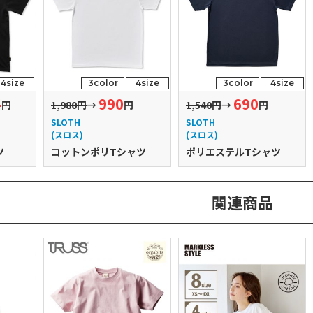
4size
3color
4size
3color
4size
4
990
690
円
1,980円
→
円
1,540円
→
円
SLOTH
SLOTH
(スロス)
(スロス)
ツ
コットンポリTシャツ
ポリエステルTシャツ
関連商品