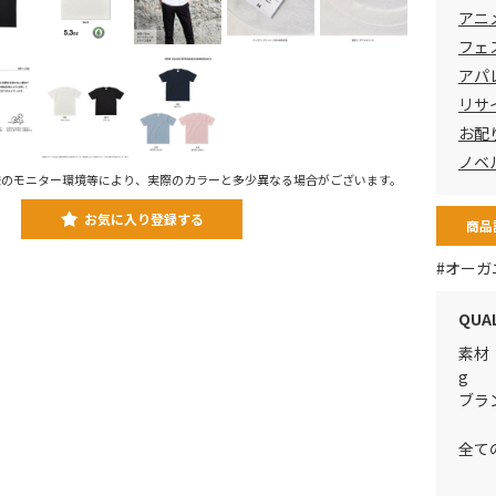
アニ
フェ
アパレ
リサ
お配
ノベ
様のモニター環境等により、実際のカラーと多少異なる場合がございます。
お気に入り登録する
商品
#オーガ
QUA
素材：
g
ブラ
全て