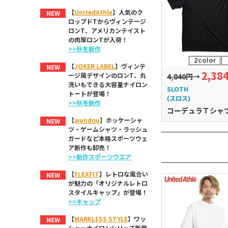
【
UnitedAthle
】人気のク
NEW
ロップドTからヴィンテージ
ロンT、アメリカンテイスト
の肉厚ロンTが入荷！
>>秋冬新作
2color
【
JOKER LABEL
】ヴィンテ
NEW
2,38
ージ風デザインのロンT、丸
4,840円
→
洗いもできる大容量ナイロン
SLOTH
トートが登場！
(スロス)
>>秋冬新作
コーデュラＴシャ
【
wundou
】ホッケーシャ
NEW
ツ・ゲームシャツ・ラッシュ
ガードなど本格スポーツウェ
ア新作も卸売！
>>新作スポーツウエア
【
FLEXFIT
】レトロな風合い
NEW
が魅力の「オリジナルレトロ
スタイルキャップ」が登場！
>>キャップ
【
MARKLESS STYLE
】ワッ
NEW
シャーナイロンシリーズ新登