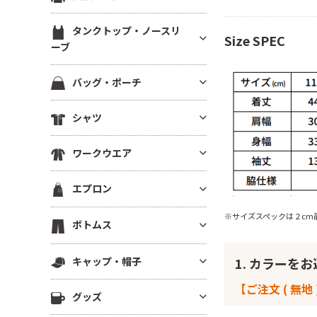
ブ）
スウェットカーディガン
ブルゾン(裏地あり)
裏起毛パーカー
ジャージ トラックジャケット
定番無地長袖Tシャツ
ラグランTシャツ
半袖スウェット
タンクトップ・ノースリ
ブルゾン(厚手・防寒）
ドライスウェット パーカー
Size SPEC
ジャージ トラックパンツ
ドライ・機能性長袖Tシャツ
ーブ
後染め・タイダイTシャツ
イベントブルゾン
ビッグシルエット パーカー
ハーフパンツ・ショーツ
薄手長袖Tシャツ(4.9oz以下)
クロップドTシャツ
タンクトップ
コーチジャケット
パーカーその他
バッグ・ポーチ
ロングパンツ
中肉長袖厚Tシャツ(5～5.5oz)
きれいめ・上質プレミアムTシ
ノースリーブ
スタジアムジャンパー
ャツ
ベンチコート
コットンバッグ
ヘビーウエイト長袖Tシャツ(5.
シャツ
ドライノースリーブ
スポーツジャケット
6～6.4oz)
ボーダーTシャツ
スポーツ アウター
キャンバストートバッグ
キャミソール
ベスト
半袖シャツ
厚手長袖Tシャツ(6.5oz～)
グラフィックTシャツ
スポーツ用インナー
ワークウエア
ナイロン・ポリエステルバッグ
フリースジャケット
長袖シャツ
ビッグシルエット長袖Tシャツ
ワンピース・チュニック
ビブス
不織布バッグ
ワークシャツ(半袖)
ポンチョ
エプロン
7分袖・5分袖シャツ
Vネック長袖Tシャツ
メンズカットソー
スポーツ ソックス
保冷・保温バッグ
ワークシャツ(長袖)
はっぴ
ワークシャツ
ポケット付き長袖Tシャツ
レディース カットソー
スポーツアクセサリー
※サイズスペックは２cm
胸当てエプロン
デニムバッグ
ボトムス
ワークパンツ
その他ジャケット・アウター
チェックシャツ
後染め・ピグメント長袖Tシャ
その他Tシャツ
サロンエプロン
ショルダーバッグ
ワーク系アウター
ツ
ロングパンツ
アロハ・柄物シャツ
キャップ・帽子
1. カラーを
ショートエプロン
サコッシュ・スマホショルダー
つなぎ・オーバーオール
ジャージー・パーカー
ハーフパンツ
シャツジャケット
ミドルエプロン
リュック・ナップサック
【ご注文 ( 無地 
キャップ
調理服・コックウェア
その他長袖Tシャツ
グッズ
ショーツ
ロング(ソムリエ)エプロン
ボディバッグ
ニットキャップ
スクラブ