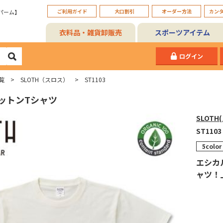
ご利用ガイド
大口割引
オーダー方法
カン
パーム】
衣料品・雑貨卸販売
スポーツアイテム
ログイン
覧
SLOTH（スロス）
ST1103
ットンTシャツ
SLOTH
ST1103
5color
エシカ
ャツ！