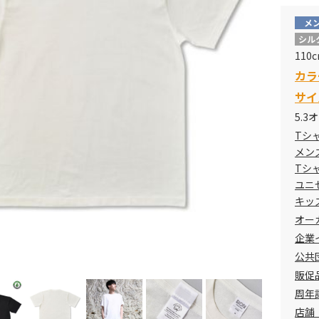
メ
シル
110
110~
カラ
S~XL
サイ
5.3
XXL
Tシ
メン
Tシ
ユニ
キッ
オー
企業
公共
販促
周年
店舗