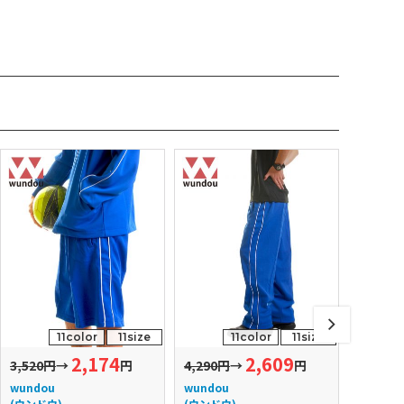
11color
11size
11color
11size
2,174
2,609
3,520円
→
円
4,290円
→
円
1,870円
wundou
wundou
wundou
(ウンドウ)
(ウンドウ)
(ウンドウ