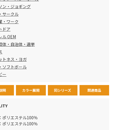
ソン・ジョギング
・サークル
業・ワーク
トドア
ル OEM
団体・自治体・選挙
ス
ットネス・ヨガ
・ソフトボール
ビー
説明
カラー展開
同シリーズ
関連商品
LITY
：ポリエステル100％
：ポリエステル100％