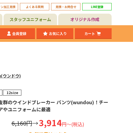
タン加工見積
よくある質問
見積・お問合せ
LINE登録
スタッフユニフォーム
オリジナル作成
会員登録
お気に入り
カート
u(ウンドウ)
12size
抜群のウインドブレーカー パンツ(wundou)！チー
アやユニフォームに最適
3,914
6,160円
→
円～(税込)