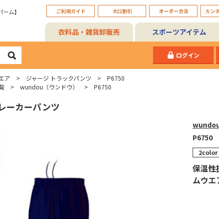
ご利用ガイド
大口割引
オーダー方法
カン
パーム】
衣料品・雑貨卸販売
スポーツアイテム
ログイン
エア
ジャージ トラックパンツ
P6750
覧
wundou（ウンドウ）
P6750
レーカーパンツ
wundo
P6750
2color
保温性
ムウエ