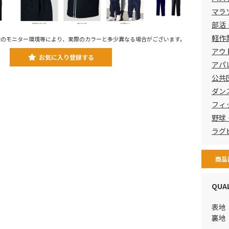
マラ
部活
軽作
様のモニター環境等により、実際のカラーと多少異なる場合がございます。
アウ
お気に入り登録する
アパレ
公共
ダン
フィ
野球
ラグ
商品
QUA
表地
裏地