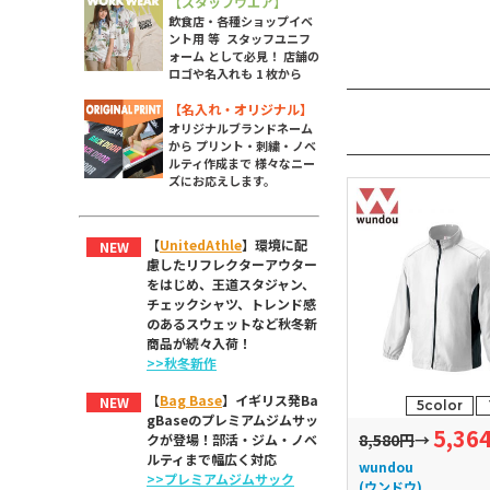
【スタッフウエア】
飲食店・各種ショップイベ
ント用 等 スタッフユニフ
ォーム として必見！ 店舗の
ロゴや名入れも 1 枚から
【名入れ・オリジナル】
オリジナルブランドネーム
から プリント・刺繍・ノベ
ルティ作成まで 様々なニー
ズにお応えします。
【
UnitedAthle
】環境に配
NEW
慮したリフレクターアウター
をはじめ、王道スタジャン、
チェックシャツ、トレンド感
のあるスウェットなど秋冬新
商品が続々入荷！
>>秋冬新作
【
Bag Base
】イギリス発Ba
NEW
5color
gBaseのプレミアムジムサッ
5,36
8,580円
→
クが登場！部活・ジム・ノベ
ルティまで幅広く対応
wundou
>>プレミアムジムサック
(ウンドウ)