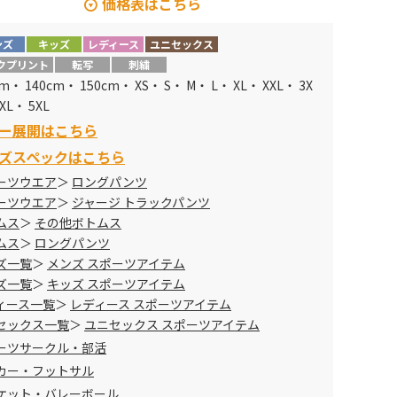
価格表はこちら
ンズ
キッズ
レディース
ユニセックス
ズ
メーカー定価
販売価格
クプリント
転写
刺繍
cm・ 140cm・ 150cm・ XS・ S・ M・ L・ XL・ XXL・ 3X
XL
5,940円→
3914円
XL・ 5XL
ー展開はこちら
XL
6,160円→
4059円
ズスペックはこちら
ーツウエア
ロングパンツ
ーツウエア
ジャージ トラックパンツ
ムス
その他ボトムス
ムス
ロングパンツ
ズ一覧
メンズ スポーツアイテム
ズ一覧
キッズ スポーツアイテム
ィース一覧
レディース スポーツアイテム
セックス一覧
ユニセックス スポーツアイテム
ーツサークル・部活
カー・フットサル
ケット・バレーボール