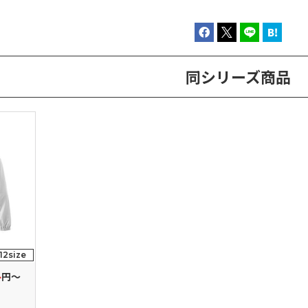
同シリーズ商品
12size
4
円～