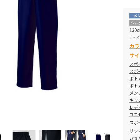
メ
サイ
シル
130
130-3
L・ 4
カラ
4XL-5
サイ
スポ
スポ
ボト
ボト
メン
キッ
レデ
ユニ
スポ
サッ
バス