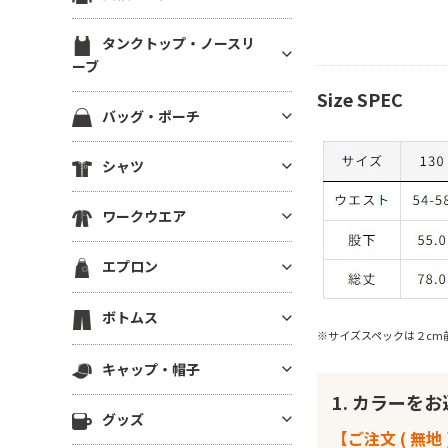
ブ）
スウェットカーディガン
ブルゾン(裏地あり)
裏起毛パーカー
ジャージ トラックジャケット
定番無地長袖Tシャツ
ラグランTシャツ
半袖スウェット
タンクトップ・ノースリ
ブルゾン(厚手・防寒）
ドライスウェット パーカー
ジャージ トラックパンツ
ドライ・機能性長袖Tシャツ
ーブ
後染め・タイダイTシャツ
イベントブルゾン
ビッグシルエット パーカー
ハーフパンツ・ショーツ
薄手長袖Tシャツ(4.9oz以下)
Size SPEC
クロップドTシャツ
タンクトップ
コーチジャケット
パーカーその他
バッグ・ポーチ
ロングパンツ
中肉長袖厚Tシャツ(5～5.5oz)
きれいめ・上質プレミアムTシ
ノースリーブ
スタジアムジャンパー
ャツ
ベンチコート
コットンバッグ
ヘビーウエイト長袖Tシャツ(5.
シャツ
ドライノースリーブ
スポーツジャケット
6～6.4oz)
ボーダーTシャツ
スポーツ アウター
キャンバストートバッグ
キャミソール
ベスト
半袖シャツ
厚手長袖Tシャツ(6.5oz～)
グラフィックTシャツ
スポーツ用インナー
ワークウエア
ナイロン・ポリエステルバッグ
フリースジャケット
長袖シャツ
ビッグシルエット長袖Tシャツ
ワンピース・チュニック
ビブス
不織布バッグ
ワークシャツ(半袖)
ポンチョ
エプロン
7分袖・5分袖シャツ
Vネック長袖Tシャツ
メンズカットソー
スポーツ ソックス
保冷・保温バッグ
ワークシャツ(長袖)
はっぴ
ワークシャツ
ポケット付き長袖Tシャツ
レディース カットソー
スポーツアクセサリー
胸当てエプロン
デニムバッグ
ボトムス
ワークパンツ
その他ジャケット・アウター
チェックシャツ
後染め・ピグメント長袖Tシャ
その他Tシャツ
※サイズスペックは２cm
サロンエプロン
ショルダーバッグ
ワーク系アウター
ツ
ロングパンツ
アロハ・柄物シャツ
キャップ・帽子
ショートエプロン
サコッシュ・スマホショルダー
つなぎ・オーバーオール
ジャージー・パーカー
ハーフパンツ
シャツジャケット
1. カラーを
ミドルエプロン
リュック・ナップサック
キャップ
調理服・コックウェア
その他長袖Tシャツ
グッズ
ショーツ
ロング(ソムリエ)エプロン
ボディバッグ
【ご注文 ( 無地 
ニットキャップ
スクラブ