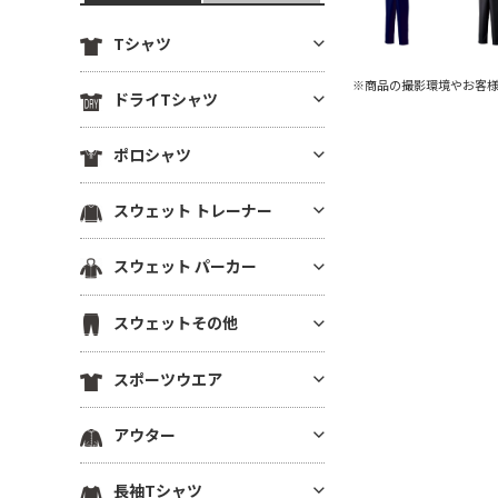
Tシャツ
※商品の撮影環境やお客
定番無地Tシャツ
ドライTシャツ
薄手Tシャツ(4.9oz以下)
定番無地ドライTシャツ
ポロシャツ
中肉厚Tシャツ(5～5.5oz)
ドライTシャツ(半袖)
ヘビーウエイトTシャツ(5.6～6.
ドライポロシャツ(半袖)
スウェット トレーナー
ドライTシャツ(長袖)
4oz)
ドライポロシャツ(長袖)
ドライVネックTシャツ
厚手Tシャツ(6.5oz～)
薄手トレーナー(8.9oz以下)
スウェット パーカー
綿ポロシャツ(半袖)
ドライノースリーブTシャツ
ビッグシルエット Tシャツ
中肉トレーナー(9～10.9oz)
綿ポロシャツ(長袖)
プルオーバーパーカー
ドライTシャツその他
VネックTシャツ
スウェットその他
厚手トレーナー(11oz～)
鹿の子ポロシャツ
ジップパーカー
ポケットTシャツ
裏毛(裏パイル)トレーナー
スウェットパンツ
ポケ無しポロシャツ
スポーツウエア
薄手パーカー(8.9oz以下)
オーガニック・天然素材Tシャ
裏起毛トレーナー
スウェットショーツ
ポケ付きポロシャツ
ツ
中肉パーカー(9～10.9oz)
スポーツウエア トップス(半袖)
ドライスウェット トレーナー
アウター
スウェットジャケット
ボタンダウンポロシャツ
リサイクル素材Tシャツ
厚手パーカー(11oz～)
スポーツウエア トップス(長袖)
ビッグシルエット トレーナー
ハーフジップスウェット
その他ポロシャツ
ブルゾン(裏地なし)
7分袖・5分袖（ハーフスリー
裏毛(裏パイル)パーカー
長袖Tシャツ
スポーツウエア ノースリーブ