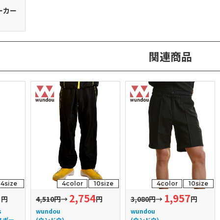
ーカー
関連商品
4size
4color
10size
4color
10size
3
2,754
1,957
円
4,510円
→
円
3,080円
→
円
s
wundou
wundou
スポー
(ウンドウ)
(ウンドウ)