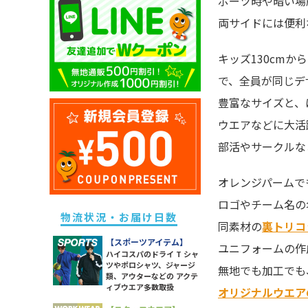
ポーツ時や暗い場
キッズ ドライポロシャツ
除菌・衛生・ヘルスケアグッズ
ユニセックス ドライTシャツ
メンズ スウェットパンツ
レディース ドライポロシャツ
両サイドには便利
キッズ トレーナー
防災グッズ
ユニセックス トレーナー
メンズ ボトムス
レディース トレーナー
キッズ パーカー
ライト
ユニセックス ポロシャツ
キッズ130cm
メンズ 長袖Tシャツ
レディース パーカー
キッズ スウェットパンツ
ソックス
ユニセックス パーカー
で、全員が同じデ
メンズ スポーツアイテム
レディース スウェットパンツ
キッズ 長袖Tシャツ
ラッピング・ショッパー・ギフ
ユニセックス 長袖Tシャツ
豊富なサイズと、
メンズ ワークウエア
レディース 長袖Tシャツ
トバッグ・包材
キッズ スポーツアイテム
ユニセックス スポーツアイテム
メンズ アウター
ウエアなどに大活
レディース スポーツアイテム
イベント・観戦グッズ
キッズ アウター
ユニセックス アウター
メンズ タンクトップ
部活やサークルな
レディース ワークウエア
パーツ・付属品
キッズ ボトムス
ユニセックス シャツ
メンズ シャツ
レディース シャツ
スポーツグッズ
オレンジパームで
レディース アウター
その他雑貨
ロゴやチーム名の
レディース タンク・キャミ
物流状況・お届け日数
同素材の
裏トリコ
レディース ボトムス
【スポーツアイテム】
ユニフォームの作
ハイコスパのドライ T シャ
ツやポロシャツ、ジャージ
無地でも加工でも
類、アウターなどの アクテ
ィブウエア多数取扱
オリジナルウエア