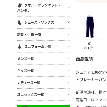
スウェットパンツ(裏毛)
マグカップ・湯呑
帆前掛け
エコ素材(SDGs) バッグ・ポー
タオル・ブランケット・
ハット
白衣・医療用ジャケット
スウェットパンツ(裏起毛)
チ
ボトル・タンブラー
バンダナ
メッシュキャップ
ワンピース・ナースウエア
ワークパンツ
麻(ヘンプ)・ジュートバッグ
ステーショナリー
無地タオル
コットンキャップ
シューズ・ソックス
ドライ素材パンツ
ポーチ
アルバム・フォトフレーム
ブランケット
フラットバイザーキャップ
ジャージ パンツ
巾着
シューズ
キーホルダー
雑貨・小物 一覧
バンダナ(三角巾)・ハンカチ
キャスケット・ハンチング・ベ
コットン・T/Cパンツ
バッグその他
ソックス
モバイル・PC関連グッズ
レー
ハンカチタオル
01
GoodsAll
ナイロンパンツ
ユニフォーム小物
デスク雑貨
ネイビー
フェイスタオル
ミリタリーパンツ
生活雑貨
ネクタイ・コックタイ
マフラータオル
商品説明
メンズ一覧
レギンス・スパッツ
インテリア雑貨
三角巾
バスタオル
スカート
メンズTシャツ
時計
キッズ一覧
バンダナ・スカーフ
ジュニア 130c
リストバンド
ジョガーパンツ
メンズ ドライTシャツ
暑さ・紫外線対策 / 保冷グッ
ユニフォーム帽子
トブレーカーパン
キッズTシャツ
ズ・扇風機
その他ボトムス
レディース一覧
メンズ ポロシャツ
ベビー用アイテム
あったかグッズ・フリース
メンズ ドライポロシャツ
部活や遠征、様々
レディース Tシャツ
ユニセックス一覧
キッズ ドライTシャツ
傘・レイングッズ
メンズ トレーナー
両裾口にはファス
レディース ドライTシャツ
キッズ ポロシャツ
ミラー
ユニセックス Tシャツ
メンズ パーカー
レディース ポロシャツ