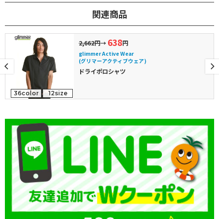
関連商品
638
2,662円
→
円
glimmer Active Wear
(グリマーアクティブウェア)
ドライポロシャツ
36color
12size