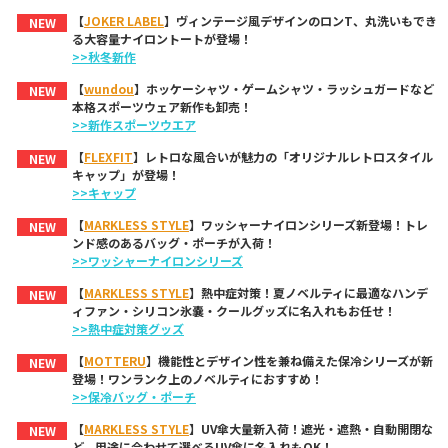
【
JOKER LABEL
】ヴィンテージ風デザインのロンT、丸洗いもでき
NEW
る大容量ナイロントートが登場！
>>秋冬新作
【
wundou
】ホッケーシャツ・ゲームシャツ・ラッシュガードなど
NEW
本格スポーツウェア新作も卸売！
>>新作スポーツウエア
【
FLEXFIT
】レトロな風合いが魅力の「オリジナルレトロスタイル
NEW
キャップ」が登場！
>>キャップ
【
MARKLESS STYLE
】ワッシャーナイロンシリーズ新登場！トレ
NEW
ンド感のあるバッグ・ポーチが入荷！
>>ワッシャーナイロンシリーズ
【
MARKLESS STYLE
】熱中症対策！夏ノベルティに最適なハンデ
NEW
ィファン・シリコン氷嚢・クールグッズに名入れもお任せ！
>>熱中症対策グッズ
【
MOTTERU
】機能性とデザイン性を兼ね備えた保冷シリーズが新
NEW
登場！ワンランク上のノベルティにおすすめ！
>>保冷バッグ・ポーチ
【
MARKLESS STYLE
】UV傘大量新入荷！遮光・遮熱・自動開閉な
NEW
ど、用途に合わせて選べるUV傘に名入れもOK！