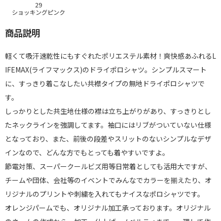
29
ショッキングピンク
商品説明
軽くて吸汗速乾性にもすぐれたポリエステル素材！爽快感あふれるL
IFEMAX(ライフマックス)のドライポロシャツ。シンプルスマート
に、すっきり着こなしたい共襟タイプの無地ドライポロシャツで
す。
しっかりとした共生地仕様の襟は立ち上がりがあり、すっきりとし
たネックラインを強調してます。袖口にはリブがついていない仕様
となっており、また、前後の段差やスリットのないシンプルなデザ
インなので、どんな方でもとっても着やすいですよ。
節電対策、スーパークールビズ用等日常着としても活用大ですが、
チームや団体、会社等のイベントでみんなでカラーを揃えたり、オ
リジナルのプリントや刺繍を入れてもナイスなポロシャツです。
オレンジパームでも、オリジナル加工承っております。オリジナル