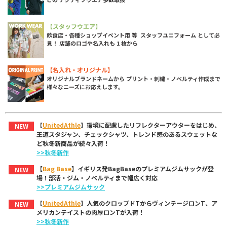
【スタッフウエア】
飲食店・各種ショップイベント用 等 スタッフユニフォーム として必
見！ 店舗のロゴや名入れも 1 枚から
【名入れ・オリジナル】
オリジナルブランドネームから プリント・刺繍・ノベルティ作成まで
様々なニーズにお応えします。
【
UnitedAthle
】環境に配慮したリフレクターアウターをはじめ、
NEW
王道スタジャン、チェックシャツ、トレンド感のあるスウェットな
ど秋冬新商品が続々入荷！
>>秋冬新作
【
Bag Base
】イギリス発BagBaseのプレミアムジムサックが登
NEW
場！部活・ジム・ノベルティまで幅広く対応
>>プレミアムジムサック
【
UnitedAthle
】人気のクロップドTからヴィンテージロンT、ア
NEW
メリカンテイストの肉厚ロンTが入荷！
>>秋冬新作