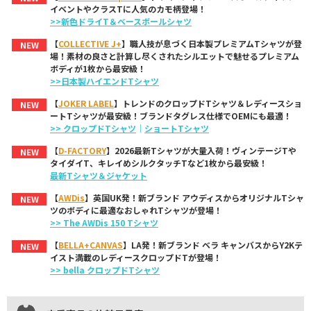
イベントやクラスTに人気のカモ柄登場！
>>新色ドライT＆ベースボールシャツ
【
COLLECTIVE J+
】職人技が息づく日本製プレミアムTシャツが登
NEW
場！素材の良さと計算し尽くされたシルエットで魅せるプレミアム
ボディが1枚から最安級！
>>日本製ハイエンドTシャツ
【
JOKER LABEL
】トレンドのクロップドTシャツ＆レディースショ
NEW
ートTシャツが最安級！ブランドタグレス仕様でOEMにも最適！
>> クロップドTシャツ
｜
ショートTシャツ
【
D-FACTORY
】2026最新Tシャツが大量入荷！ヴィンテージTや
NEW
タイダイT、キレイめシルクタッチTなど1枚から最安級！
最新Tシャツ＆ジャケット
【
AWDis
】英国UK発！新ブランド アウディスからオリジナルTシャ
NEW
ツのボディに最適なおしゃれTシャツが登場！
>> The AWDis 150 Tシャツ
【
BELLA+CANVAS
】LA発！新ブランド ベラ キャンバスからY2Kテ
NEW
イスト満載のレディースクロップドTが登場！
>> bella クロップドTシャツ