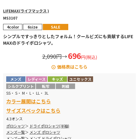
LIFEMAX(ライフマックス )
MS3107
4color
6size
SALE
シンプルですっきりとしたフォルム！クールビズにも貢献するLIFE
MAXのドライポロシャツ。
696
2,090円
→
円(税込)
価格表はこちら
セール特価 ALLサイズ 696円！
メンズ
レディース
キッズ
ユニセックス
シルクプリント
転写
刺繍
SS・ S・ M・ L・ LL・ 3L
カラー展開はこちら
サイズスペックはこちら
4.3オンス
ポロシャツ
ドライポロシャツ(半袖)
メンズ一覧
メンズ ポロシャツ
メンズ一覧
メンズ ドライポロシャツ