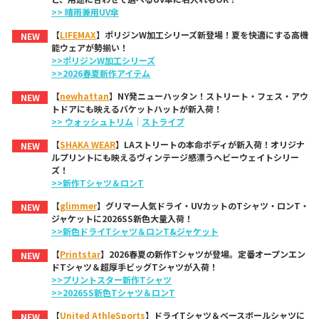
>> 晴雨兼用UV傘
【
LIFEMAX
】ポリジンW加工シリーズ新登場！夏を快適にする高機
NEW
能ウェアが勢揃い！
>>ポリジンW加工シリーズ
>>2026春夏新作アイテム
【
newhattan
】NY発ニューハッタン！ストリート・フェス・アウ
NEW
トドアにも映えるバケットハットが新入荷！
>> ウォッシュトリム
｜
ストライプ
【
SHAKA WEAR
】LAストリートの本命ボディが新入荷！オリジナ
NEW
ルプリントにも映えるヴィンテージ感漂うヘビーウェイトシリー
ズ！
>>新作Tシャツ＆ロンT
【
glimmer
】グリマー人気ドライ・UVカットのTシャツ・ロンT・
NEW
ジャケットに2026SS新色大量入荷！
>>新色ドライTシャツ＆ロンT&ジャケット
【
Printstar
】2026春夏の新作Tシャツが登場。定番オープンエン
NEW
ドTシャツ＆超厚手ビッグTシャツが入荷！
>>プリントスター新作Tシャツ
>>2026SS新色Tシャツ＆ロンT
【
United AthleSports
】ドライTシャツ＆ベースボールシャツに
NEW